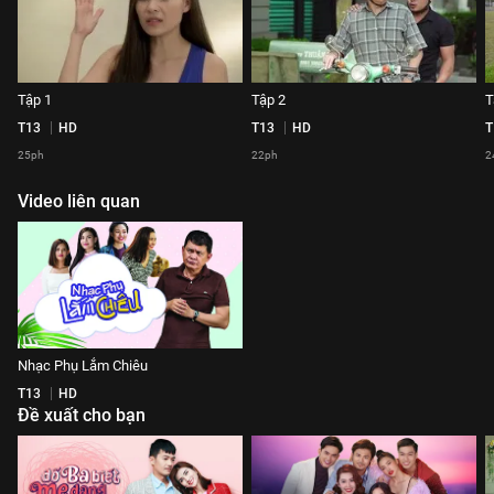
Tập 1
Tập 2
T
T13
HD
T13
HD
T
25ph
22ph
2
Video liên quan
Nhạc Phụ Lắm Chiêu
T13
HD
Đề xuất cho bạn