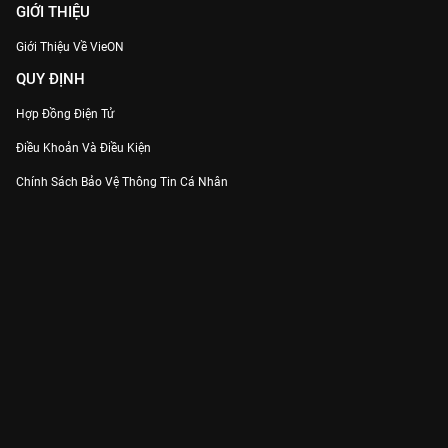
GIỚI THIỆU
Giới Thiệu Về VieON
QUY ĐỊNH
Hợp Đồng Điện Tử
Điều Khoản Và Điều Kiện
Chính Sách Bảo Vệ Thông Tin Cá Nhân
Chính Sách Bảo Vệ Người Tiêu Dùng Dễ Bị Tổn Thương
Thỏa Thuận Sử Dụng Dịch Vụ Mạng Xã Hội
THÔNG TIN
Thông Báo
Trung Tâm Hỗ Trợ
Liên Hệ
Góp Ý