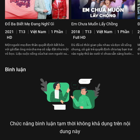
Đố Ba Biết Mẹ Đang Nghĩ Gì
Em Chưa Muốn Lấy Chồng
Đ
2021
T13
Việt Nam
1 Phần
2018
T13
Việt Nam
1 Phần
2
HD
Full HD
Một người mẹ đơn thân quyết định kết hôn
Dù đã có thời gian yêu nhau và dọn về sống
M
với gã đàn ông mà cha mẹ cô sắp đặt như một
chung, cô gái trẻ quyết định chia tay bạn trai
đ
vỏ bọc. Liệu cuộc sống của hai con người xa
vào ngày thử áo cưới vì chưa sẵn sàng bước
t
lạ ấy có trở nên gắn kết?
vào cuộc sống hôn nhân.
k
Bình luận
Chức năng bình luận tạm thời không khả dụng trên nội
dung này