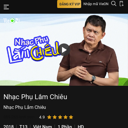
Nhập mã VieON
ĐĂNG KÝ VIP
Nhạc Phụ Lắm Chiêu
Nhạc Phụ Lắm Chiêu
589.265
lượt xem
4.9
2018
T13
Việt Nam
1 Phần
HD