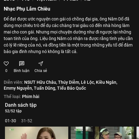
Nhạc Phụ Lắm Chiêu
Để đạt được ước nguyện con gái có chồng đại gia, ông Năm Dố đã
dùng mọi chiêu trò để dụ các chàng trai giàu có đến nhà hòng làm
mai cho con gái. Nhưng mọi chuyện dường như đi ngược lại những
toan tính của ông. Liệu ông Năm có nhận ra được rằng tình yêu cần
có lý lẽ riêng của nó, và đồng tiền là một trong những yếu tố để đảm
bảo gia đình nhưng nó không là tất cả.
0
Bình luận
Chia sẻ
Diễn viên:
NSƯT Hữu Châu,
Thúy Diễm,
Lê Lộc,
Kiều Ngân,
Emmy Nguyễn,
Tuấn Dũng,
Tiểu Bảo Quốc
Thể loại:
Phim hài
Danh sách tập
52/52 tập
01-30
31-52