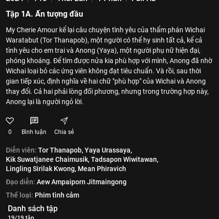
Tập 1A. Ấn tượng đầu
My Cherie Amour kể lại câu chuyện tình yêu của thẩm phán Wichai
Waratabut (Tor Thanapob), một người có thể hy sinh tất cả, kể cả
tình yêu cho em trai và Anong (Yaya), một người phụ nữ hiện đại,
phóng khoáng. Để tìm được nửa kia phù hợp với mình, Anong đã nhờ
Wichai loại bỏ các ứng viên không đạt tiêu chuẩn. Và rồi, sau thời
gian tiếp xúc, định nghĩa về hai chữ "phù hợp" của Wichai và Anong
thay đổi. Cả hai phải lòng đối phương, nhưng trong trường hợp này,
Anong lại là người ngỏ lời.
0
Bình luận
Chia sẻ
Diễn viên:
Tor Thanapob,
Yaya Urassaya,
Kik Suwatjanee Chaimusik,
Tadsapon Wiwitawan,
Lingling Sirilak Kwong,
Mean Phiravich
Đạo diễn:
Aew Ampaiporn Jitmaingong
Thể loại:
Phim tình cảm
Danh sách tập
19/19 tập