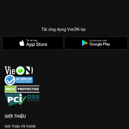
cảm của họ cứ thế lớn dần qua từng tập phim, nhẹ nhàng
nhưng cực kỳ thấm thía.
ĐIỂM NHẤT ĐỊNH PHẢI CÀY CỦA NGƯỜI TÌNH YÊU DẤU CỦA
TÔI
Visual cực phẩm:
Sự trở lại của Tor Thanapob cùng nhan sắc
Tải ứng dụng VieON
tại
không góc chết của Lingling Kwong tạo nên một cặp đôi hoàn
mỹ.
Bối cảnh hoài cổ tinh tế:
Phim phục dựng xuất sắc không gian
Thái Lan xưa, từ kiến trúc đến lối sống, mang lại cảm giác sang
trọng và lãng mạn.
Cốt truyện chiều sâu:
Không có những drama vả nhau vô lý,
phim tập trung vào sự phát triển nội tâm và cách các nhân vật
đối mặt với tình yêu, gia đình.
Trọn bộ 19 tập phim
Người Tình Yêu Dấu Của Tôi
bản Thuyết
minh/Vietsub cực mượt hiện đã có mặt trên
VieON
. Cày ngay
thôi kẻo lỡ!
GIỚI THIỆU
Giới Thiệu Về VieON