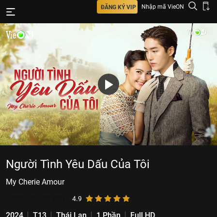
Nhập mã VieON
ĐĂNG KÝ VIP
Người Tình Yêu Dấu Của Tôi
My Cherie Amour
1.206.641
lượt xem
4.9
2024
T13
Thái Lan
1 Phần
Full HD