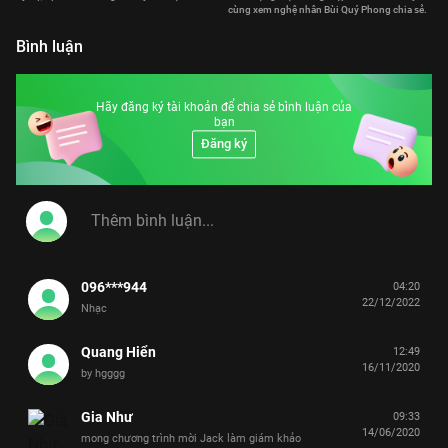
cùng xem nghệ nhân Bùi Quý Phong chia sẻ.
Bình luận
Hãy đăng ký tài khoản để chia sẻ bình luận của
bạn
Đăng ký
096***944
04:20
22/12/2022
Nhạc
Quang Hiển
12:49
16/11/2020
by hgggg
Gia Như
09:33
14/06/2020
mong chương trình mời Jack làm giám khảo