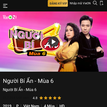
Nhập mã VieON
ĐĂNG KÝ VIP
Người Bí Ẩn - Mùa 6
Người Bí Ẩn - Mùa 6
217.324
lượt xem
4.8
2019
P
Việt Nam
4 Mùa
HD