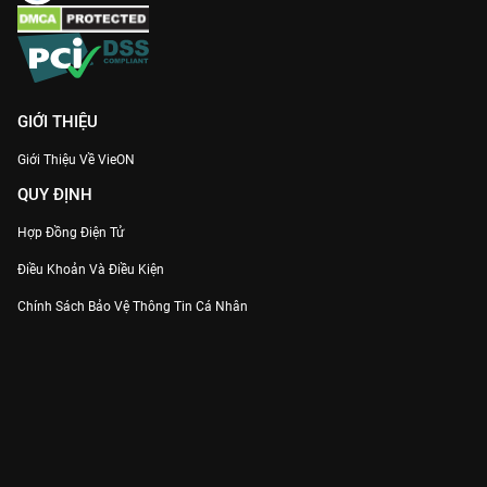
GIỚI THIỆU
Giới Thiệu Về VieON
QUY ĐỊNH
Hợp Đồng Điện Tử
Điều Khoản Và Điều Kiện
Chính Sách Bảo Vệ Thông Tin Cá Nhân
Chính Sách Bảo Vệ Người Tiêu Dùng Dễ Bị Tổn Thương
Thỏa Thuận Sử Dụng Dịch Vụ Mạng Xã Hội
THÔNG TIN
Thông Báo