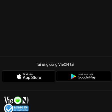
khán giả. Đó là câu chuyện về người đàn ông mai táng hàng
chục ngàn thai nhi bị bỏ rơi, hay cô gái Ba Na dũng cảm cứu
sống những đứa trẻ từ hủ tục chôn sống. Mỗi tập phim là một
bài học nhân văn sâu sắc, khiến khán giả phải suy ngẫm về giá
trị của lòng tốt và sự hy sinh. Chính sự đan xen giữa tiếng cười
và những giọt nước mắt đã giúp Người Bí Ẩn Mùa 6 giữ vững vị
thế show truyền hình thực tế hàng đầu.
Dàn cast đỉnh cao:
Sự quy tụ của những cái tên bảo chứng
rating như Trấn Thành, Việt Hương, Hoài Linh và Vân Sơn.
Yếu tố bất ngờ:
Những màn biểu diễn kỷ lục, từ múa yoyo điêu
Tải ứng dụng VieON
tại
luyện đến các bộ môn nghệ thuật dân gian độc đáo.
Thông điệp nhân văn:
Phía sau mỗi người bí ẩn là một câu
chuyện đời thực đầy cảm hứng và xúc động.
Với chất lượng Full HD và âm thanh sống động, việc xem lại
Người Bí Ẩn Mùa 6
trên VieON chắc chắn sẽ mang lại cho bạn
những giây phút thư giãn tuyệt vời bên gia đình. Hãy cùng
khám phá lại những giá trị văn hóa và tài năng ẩn dật của con
người Việt Nam ngay hôm nay.