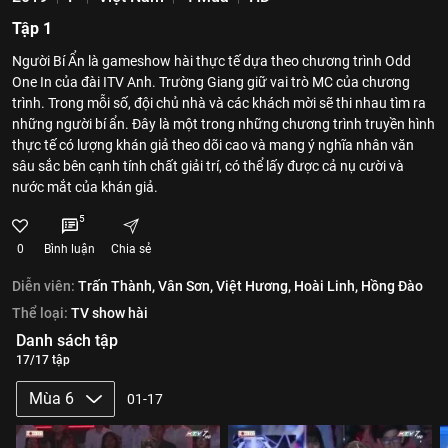
Tập 1
Người Bí Ẩn là gameshow hài thực tế dựa theo chương trình Odd
One In của đài ITV Anh. Trường Giang giữ vai trò MC của chương
trình. Trong mỗi số, đội chủ nhà và các khách mời sẽ thi nhau tìm ra
những người bí ẩn. Đây là một trong những chương trình truyền hình
thực tế có lượng khán giả theo dõi cao và mang ý nghĩa nhân văn
sâu sắc bên cạnh tính chất giải trí, có thể lấy được cả nụ cười và
nước mắt của khán giả.
5
0
Bình luận
Chia sẻ
Diễn viên:
Trấn Thành,
Vân Sơn,
Việt Hương,
Hoài Linh,
Hồng Đào
Thể loại:
TV show hài
Danh sách tập
17/17 tập
Mùa 6
01-17