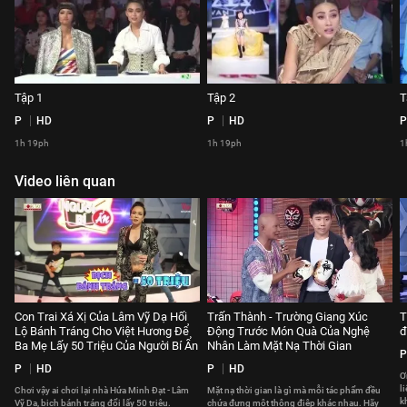
Tập 1
Tập 2
T
P
HD
P
HD
P
1h 19ph
1h 19ph
1
Video liên quan
Con Trai Xá Xị Của Lâm Vỹ Dạ Hối
Trấn Thành - Trường Giang Xúc
T
Lộ Bánh Tráng Cho Việt Hương Để
Động Trước Món Quà Của Nghệ
đ
Ba Mẹ Lấy 50 Triệu Của Người Bí Ẩn
Nhân Làm Mặt Nạ Thời Gian
P
P
HD
P
HD
Ơ
l
Chơi vậy ai chơi lại nhà Hứa Minh Đạt - Lâm
Mặt nạ thời gian là gì mà mỗi tác phẩm đều
k
Vỹ Dạ, bịch bánh tráng đổi lấy 50 triệu.
chứa đựng một thông điệp khác nhau. Hãy