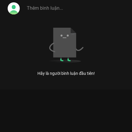
Hãy là người bình luận đầu tiên!
Xem Tập 3 Người Bí Ẩn - Mùa 3 - 15 Tập của Việt Nam có sự
tham gia của . Thuộc thể loại: TV show