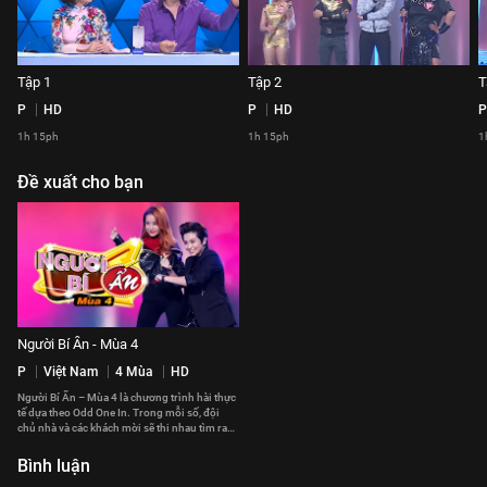
Tập 1
Tập 2
T
P
HD
P
HD
P
1h 15ph
1h 15ph
1
Đề xuất cho bạn
Người Bí Ẩn - Mùa 4
P
Việt Nam
4 Mùa
HD
Người Bí Ẩn – Mùa 4 là chương trình hài thực
tế dựa theo Odd One In. Trong mỗi số, đội
chủ nhà và các khách mời sẽ thi nhau tìm ra
những người bí ẩn
Bình luận