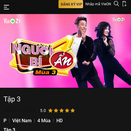
Nhập mã VieON
ĐĂNG KÝ VIP
Tập 3
142.861
lượt xem
5.0
P
Việt Nam
4 Mùa
HD
Tập 3