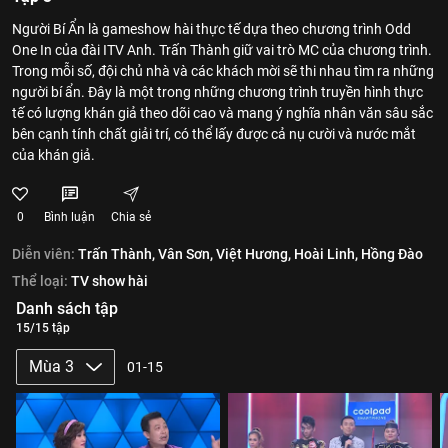
Người Bí Ẩn là gameshow hài thực tế dựa theo chương trình Odd
One In của đài ITV Anh. Trấn Thành giữ vai trò MC của chương trình.
Trong mỗi số, đội chủ nhà và các khách mời sẽ thi nhau tìm ra những
người bí ẩn. Đây là một trong những chương trình truyền hình thực
tế có lượng khán giả theo dõi cao và mang ý nghĩa nhân văn sâu sắc
bên cạnh tính chất giải trí, có thể lấy được cả nụ cười và nước mắt
của khán giả.
0
Bình luận
Chia sẻ
Diễn viên:
Trấn Thành,
Vân Sơn,
Việt Hương,
Hoài Linh,
Hồng Đào
Thể loại:
TV show hài
Danh sách tập
15/15 tập
Mùa 3
01-15