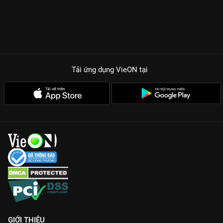
Tải ứng dụng VieON
tại
GIỚI THIỆU