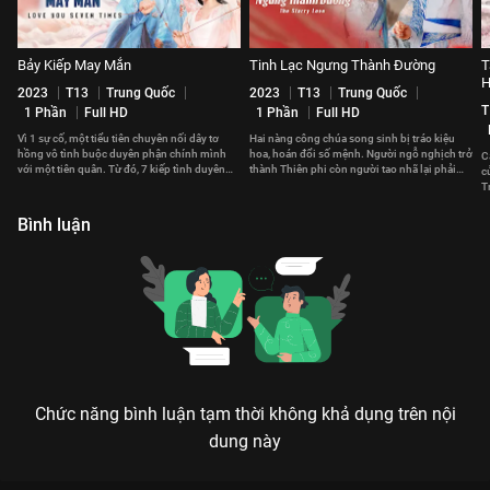
Bảy Kiếp May Mắn
Tinh Lạc Ngưng Thành Đường
T
H
2023
T13
Trung Quốc
2023
T13
Trung Quốc
T
1 Phần
Full HD
1 Phần
Full HD
Vì 1 sự cố, một tiểu tiên chuyên nối dây tơ
Hai nàng công chúa song sinh bị tráo kiệu
hồng vô tình buộc duyên phận chính mình
hoa, hoán đổi số mệnh. Người ngỗ nghịch trở
C
với một tiên quân. Từ đó, 7 kiếp tình duyên
thành Thiên phi còn người tao nhã lại phải
c
của họ bắt đầu.
làm dâu Ma tộc.
T
Bình luận
Chức năng bình luận tạm thời không khả dụng trên nội
dung này