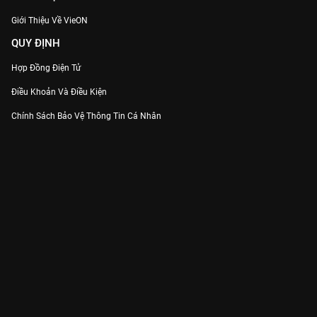
Giới Thiệu Về VieON
QUY ĐỊNH
Hợp Đồng Điện Tử
Điều Khoản Và Điều Kiện
Chính Sách Bảo Vệ Thông Tin Cá Nhân
Chính Sách Bảo Vệ Người Tiêu Dùng Dễ Bị Tổn Thương
Thỏa Thuận Sử Dụng Dịch Vụ Mạng Xã Hội
THÔNG TIN
Thông Báo
Trung Tâm Hỗ Trợ
Liên Hệ
Góp Ý