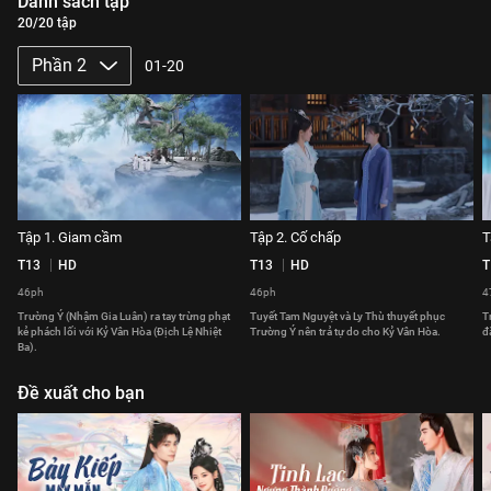
Danh sách tập
20/20 tập
Phần 2
01-20
Tập 1. Giam cầm
Tập 2. Cố chấp
T
T13
HD
T13
HD
T
46ph
46ph
4
Trường Ý (Nhậm Gia Luân) ra tay trừng phạt
Tuyết Tam Nguyệt và Ly Thù thuyết phục
T
kẻ phách lối với Kỷ Vân Hòa (Địch Lệ Nhiệt
Trường Ý nên trả tự do cho Kỷ Vân Hòa.
đ
Ba).
Đề xuất cho bạn