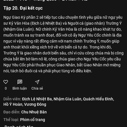
Tập 20. Đại kết cục
Ngự Giao Ký phần 2 sẽ tiếp tục câu chuyện tình yêu giữa nữ ngự yêu
sư Kỷ Vân Hòa (Địch Lệ Nhiệt Ba) và Người cá (giao nhân) Trường Ý
(Nhậm Gia Luân). Nữ chính Kỷ Vân Hòa là cô nàng khao khát tự do,
muốn tránh xa sự tranh đoạt, đối với cô ấy Ngự Yêu Cốc chính là địa
ngục vì vậy nàng rất đồng cảm với nam chính Trường Ý, muốn giúp
anh thoát khỏi xiềng xích trở về với biển cả tự do. Trong khi đó,
Trường Ý là giao nhân dưới biển sâu, chỉ vì cứu công chúa mà bị công
chúa bắt lên bờ làm nô lệ, công chúa giao cho Ngự Yêu Cốc yêu cầu
Ngự Yêu Cốc phải thuần phục Giao Nhân, bắt Giao Nhân mở miệng
nói, tách bỏ đuôi cá và phải phục tùng vô điều kiện.
0
Bình luận
Chia sẻ
Diễn viên:
Địch Lệ Nhiệt Ba,
Nhậm Gia Luân,
Quách Hiểu Đình,
Hồ Ý Hoàn,
Vương Đông
Đạo diễn:
Chu Nhuệ Bân
Thể loại:
Phim cổ trang