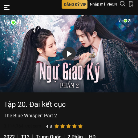
Nhập mã VieON
ĐĂNG KÝ VIP
Tập 20. Đại kết cục
The Blue Whisper: Part 2
3.114.764
lượt xem
4.8
2022
T13
Trung Quốc
2 Phần
HD