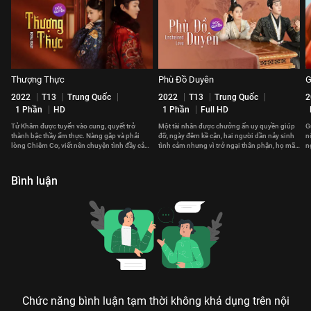
Thượng Thực
Phù Đồ Duyên
G
2022
T13
Trung Quốc
2022
T13
Trung Quốc
2
1 Phần
HD
1 Phần
Full HD
Tử Khâm được tuyển vào cung, quyết trở
Một tài nhân được chưởng ấn uy quyền giúp
G
thành bậc thầy ẩm thực. Nàng gặp và phải
đỡ, ngày đêm kề cận, hai người dần nảy sinh
n
lòng Chiêm Cơ, viết nên chuyện tình đầy cảm
tình cảm nhưng vì trở ngại thân phận, họ mãi
n
xúc chốn Hoàng cung
không thể nói ra nỗi lòng.
đ
Bình luận
Chức năng bình luận tạm thời không khả dụng trên nội