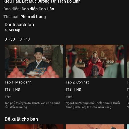
Kiều Hân,
Lạt Mục Dương Tử,
Trần Đô Linh
Đạo diễn:
Đạo diễn Cao Hàn
Thể loại:
Phim cổ trang
Danh sách tập
43/43 tập
01-30
31-43
Tập 1. Mạo danh
Tập 2. Con hát
T
T13
HD
T13
HD
T
47ph
46ph
4
Tôn phủ thiết yến đãi khách, văn võ bá quan
Ngọc Lâu (Vương Nhất Triết) nhìn ra Thiếu
L
đều đến ăn mừng.
Xuân (Bạch Lộc) là nữ cải nam trang.
N
Đề xuất cho bạn