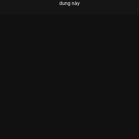
dung này
Xem Tập 7. Chủ động giải ưu Ngọc Lâu Xuân - 43 Tập của
Trung Quốc có sự tham gia của . Thuộc thể loại: Phim bộ