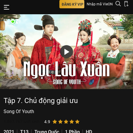
Nhập mã VieON
ĐĂNG KÝ VIP
Tập 7. Chủ động giải ưu
Song Of Youth
1.867.767
lượt xem
4.9
2021
T13
Trung Quốc
1 Phần
HD