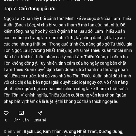
Tập 7. Chủ động giải ưu
Ngọc Lâu Xuân lấy bối cảnh thời Minh, kể về cuộc đời của Lâm Thiếu
Xuân (Bạch Lộc), vì cha bị vu oan tham ô mà tan cửa nát nhà. Để
kiếm sống, nàng học hý kịch ở gánh hát. Sau đó, Lâm Thiếu Xuân
còn muốn giả trang làm nam nhi đi thi, lấy công danh lật lại vụ án
của cha nhưng thất bại. Trong quá trình đó, nàng gặp gỡ Tứ thiếu gia
Tôn Ngọc Lâu (Vương Nhất Triết), người si mê Thiếu Xuân từ cái nhìn
đầu tiên. Khi biết thân phận ca kỹ của Lâm Thiếu Xuân, gia đình họ
Tôn không đồng ý. Tuy nhiên, tình cảm của họ ngày càng bền chặt,
Lâm Thiếu Xuân quyết định kinh doanh, trở thành nữ thương nhân
nổi tiếng cả nước. Khi gả vào nhà họ Tôn, Thiếu Xuân phải đấu tranh
với các chị dâu, bên ngoài giải quyết các loại nguy cơ. Vô tình nàng
phát hiện người hại cả nhà mình chính cũng là kẻ tham ô thật sự là
Tôn Tốn. Vì chính nghĩa, Thiếu Xuân cuối cùng vẫn lựa chọn "quân
pháp bất vị thân" đã là luật lệ thì không có thân thích ngoại lệ.
0
Bình luận
Chia sẻ
Diễn viên:
Bạch Lộc,
Kim Thần,
Vương Nhất Triết,
Dương Dung,