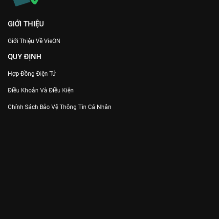
GIỚI THIỆU
Giới Thiệu Về VieON
QUY ĐỊNH
Hợp Đồng Điện Tử
Điều Khoản Và Điều Kiện
Chính Sách Bảo Vệ Thông Tin Cá Nhân
Chính Sách Bảo Vệ Người Tiêu Dùng Dễ Bị Tổn Thương
Thỏa Thuận Sử Dụng Dịch Vụ Mạng Xã Hội
THÔNG TIN
Thông Báo
Trung Tâm Hỗ Trợ
Liên Hệ