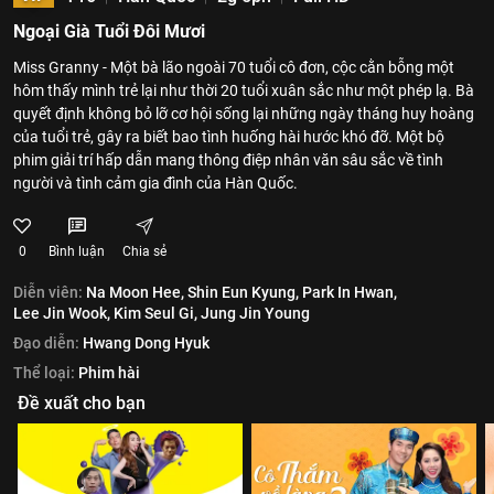
Ngoại Già Tuổi Đôi Mươi
Miss Granny - Một bà lão ngoài 70 tuổi cô đơn, cộc cằn bỗng một
hôm thấy mình trẻ lại như thời 20 tuổi xuân sắc như một phép lạ. Bà
quyết định không bỏ lỡ cơ hội sống lại những ngày tháng huy hoàng
của tuổi trẻ, gây ra biết bao tình huống hài hước khó đỡ. Một bộ
phim giải trí hấp dẫn mang thông điệp nhân văn sâu sắc về tình
người và tình cảm gia đình của Hàn Quốc.
0
Bình luận
Chia sẻ
Diễn viên:
Na Moon Hee,
Shin Eun Kyung,
Park In Hwan,
Lee Jin Wook,
Kim Seul Gi,
Jung Jin Young
Đạo diễn:
Hwang Dong Hyuk
Thể loại:
Phim hài
Đề xuất cho bạn