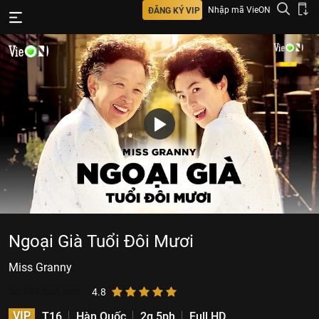
Nhập mã VieON
ĐĂNG KÝ VIP
Ngoại Già Tuổi Đôi Mươi
Miss Granny
66.434
lượt xem
4.8
VIP
T16
Hàn Quốc
2g 5ph
Full HD