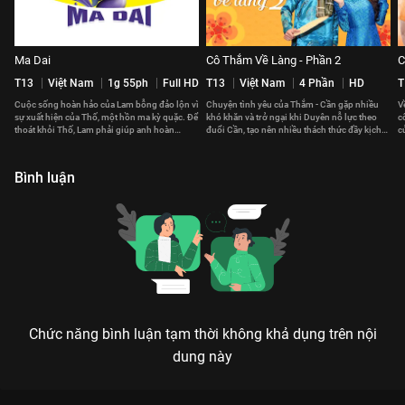
Ma Dai
Cô Thắm Về Làng - Phần 2
C
T13
Việt Nam
1g 55ph
Full HD
T13
Việt Nam
4 Phần
HD
T
Cuộc sống hoàn hảo của Lam bỗng đảo lộn vì
Chuyện tình yêu của Thắm - Cần gặp nhiều
V
sự xuất hiện của Thố, một hồn ma kỳ quặc. Để
khó khăn và trở ngại khi Duyên nỗ lực theo
c
thoát khỏi Thố, Lam phải giúp anh hoàn
đuổi Cần, tạo nên nhiều thách thức đầy kịch
c
thành tâm nguyện.
tính.
v
Bình luận
Chức năng bình luận tạm thời không khả dụng trên nội
dung này
Xem Ngoại Già Tuổi Đôi Mươi của Hàn Quốc có sự tham gia