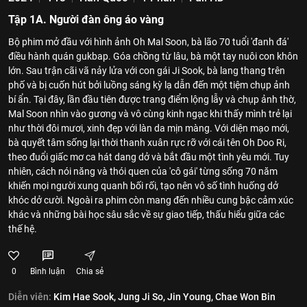
Tập 1A. Người đàn ông áo vàng
Bộ phim mở đầu với hình ảnh Oh Mal Soon, bà lão 70 tuổi 'đanh đá'
điều hành quán gukbap. Góa chồng từ lâu, bà một tay nuôi con khôn
lớn. Sau trận cãi vã nảy lửa với con gái Ji Sook, bà lang thang trên
phố và bị cuốn hút bởi luồng sáng kỳ lạ dẫn đến một tiệm chụp ảnh
bí ẩn. Tại đây, lần đầu tiên được trang điểm lộng lẫy và chụp ảnh thờ,
Mal Soon nhìn vào gương và vô cùng kinh ngạc khi thấy mình trẻ lại
như thời đôi mươi, xinh đẹp với làn da mịn màng. Với diện mạo mới,
bà quyết tâm sống lại thời thanh xuân rực rỡ với cái tên Oh Doo Ri,
theo đuổi giấc mơ ca hát dang dở và bắt đầu một tình yêu mới. Tuy
nhiên, cách nói năng và thói quen của 'cô gái' từng sống 70 năm
khiến mọi người xung quanh bối rối, tạo nên vô số tình huống dở
khóc dở cười. Ngoài ra phim còn mang đến nhiều cung bậc cảm xúc
khác và những bài học sâu sắc về sự giao tiếp, thấu hiểu giữa các
thế hệ.
0
Bình luận
Chia sẻ
Diễn viên:
Kim Hae Sook,
Jung Ji So,
Jin Young,
Chae Won Bin