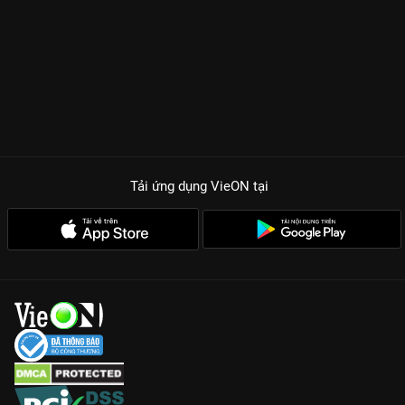
thành viên B1A4 –
Jin Young
trong vai nhà sản xuất âm nhạc
tài năng sẽ khiến các fan hâm mộ đứng ngồi không yên bởi
nhan sắc cực phẩm và những bản nhạc phim đi vào lòng
người.
TẠI SAO NGOẠI GIÀ HỒI XUÂN LÀ LIỀU THUỐC TINH THẦN
CỰC MẠNH?
Câu chuyện nhân văn:
Phim nhắc nhở chúng ta về giá trị của
gia đình và những hy sinh thầm lặng của những người bà,
người mẹ.
Tải ứng dụng VieON
tại
Hài hước và lầy lội:
Những màn đụng độ giữa bà nội trẻ tuổi và
các thanh niên thời nay sẽ khiến bạn cười sập nguồn.
Âm nhạc đỉnh cao:
Jung Ji So khoe giọng hát thực lực qua
những bản tình ca bất hủ được làm mới theo phong cách trẻ
trung.
Dàn cast thực lực:
Từ diễn viên gạo cội Kim Hae Sook đến các
gương mặt trẻ đều phối hợp cực kỳ ăn ý.
Đừng bỏ lỡ hành trình tìm lại thanh xuân đầy cảm xúc trong
Ngoại Già Hồi Xuân
, xem ngay trọn bộ trên
VieON
!