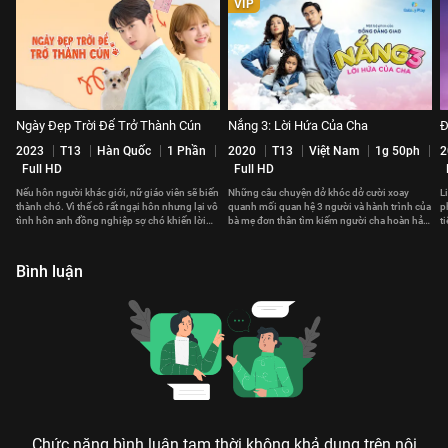
VIP
Ngày Đẹp Trời Để Trở Thành Cún
Nắng 3: Lời Hứa Của Cha
Đ
2023
T13
Hàn Quốc
1 Phần
2020
T13
Việt Nam
1g 50ph
2
Full HD
Full HD
Nếu hôn người khác giới, nữ giáo viên sẽ biến
Những câu chuyện dở khóc dở cười xoay
L
thành chó. Vì thế cô rất ngại hôn nhưng lại vô
quanh mối quan hệ 3 người và hành trình của
p
tình hôn anh đồng nghiệp sợ chó khiến lời
bà mẹ đơn thân tìm kiếm người cha hoàn hảo
t
nguyền càng khó hóa giải
cho con gái mình.
l
Bình luận
Chức năng bình luận tạm thời không khả dụng trên nội