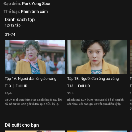
Đạo diễn:
Park Yong Soon
Thể loại:
Phim tình cảm
Danh sách tập
12/12 tập
01-24
Tập 1A. Người đàn ông áo vàng
Tập 1B. Người đàn ông áo vàng
T
T13
Full HD
T13
Full HD
T
28ph
33ph
3
Bà Oh Mal Sun (Kim Hae Sook) bỏ đi sau khi
Bà Oh Mal Sun (Kim Hae Sook) bỏ đi sau khi
B
cãi nhau với con gái và trải qua điều kỳ lạ.
cãi nhau với con gái và trải qua điều kỳ lạ.
đ
g
Đề xuất cho bạn