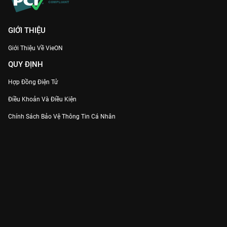
GIỚI THIỆU
Giới Thiệu Về VieON
QUY ĐỊNH
Hợp Đồng Điện Tử
Điều Khoản Và Điều Kiện
Chính Sách Bảo Vệ Thông Tin Cá Nhân
Chính Sách Bảo Vệ Người Tiêu Dùng Dễ Bị Tổn Thương
Thỏa Thuận Sử Dụng Dịch Vụ Mạng Xã Hội
THÔNG TIN
Thông Báo
Trung Tâm Hỗ Trợ
Liên Hệ