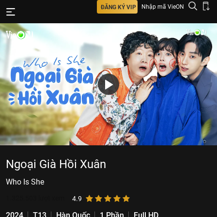
Nhập mã VieON
ĐĂNG KÝ VIP
Ngoại Già Hồi Xuân
Who Is She
1.325.503
lượt xem
4.9
2024
T13
Hàn Quốc
1 Phần
Full HD