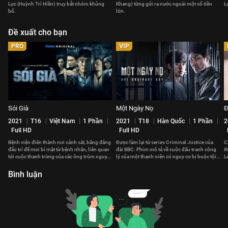
Lực (Huỳnh Trí Hiền) truy bắt nhóm khủng
Khang) từng gửi ra nước ngoài một số tiền
L
bố.
lớn.
Đề xuất cho bạn
PRO
VIP
Sói Già
Một Ngày Nọ
Đ
2021
T16
Việt Nam
1 Phần
2021
T18
Hàn Quốc
1 Phần
2
Full HD
Full HD
Bệnh viện điên thành nơi cảnh sát, băng đảng
Được làm lại từ series Criminal Justice của
C
đấu trí để moi bí mật từ bệnh nhân, liên quan
đài BBC. Phim mô tả về cuộc đấu tranh công
t
tới cuộc thanh trừng của các ông trùm nguy
lý của một thanh niên có nguy cơ bị buộc tội
L
hiểm nhất.
giết người oan ức.
n
Bình luận