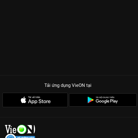
khán giả vào hành trình truy đuổi những sát thủ giấu mặt. Sâm
Sir (Trần Triển Bằng) tiếp tục đối đầu với những tên tội phạm
có chỉ số IQ cực cao, trong khi mối quan hệ tình cảm phức tạp
với Wing (Lâm Hạ Vy) và sự xen ngang của những nhân vật
mới như
Phương Lực Thân
sẽ khiến câu chuyện không chỉ
dừng lại ở những vụ án khô khan.
ĐIỂM HẤP DẪN KHÉT LẸT CỦA NGHỊCH THIÊN KỲ ÁN 2
Kịch bản Twist chồng Twist:
Mỗi vụ án là một mê cung đầy rẫy
những cạm bẫy, đòi hỏi sự phối hợp ăn ý giữa đội ngũ cảnh sát
và các chuyên gia.
Dàn diễn viên thực lực TVB:
Huỳnh Trí Hiền, Phùng Doanh
Doanh và dàn cast cũ vẫn giữ được phong độ đỉnh cao, mang
Tải ứng dụng VieON
tại
đậm chất Hong Kong xưa.
Xem bản Thuyết minh chuẩn:
VieON cung cấp trải nghiệm xem
phim mượt mà với âm thanh sống động, tái hiện chân thực
không khí phá án tại xứ Cảng Thơm.
Đừng bỏ lỡ cuộc đấu trí nghẹt thở này! Xem ngay
Nghịch Thiên
Kỳ Án 2
bản đẹp nhất duy nhất trên
VieON
.