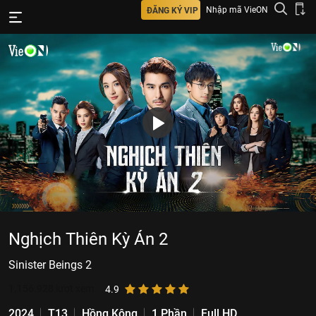
Nhập mã VieON
ĐĂNG KÝ VIP
Nghịch Thiên Kỳ Án 2
Sinister Beings 2
1.156.928
lượt xem
4.9
2024
T13
Hồng Kông
1 Phần
Full HD