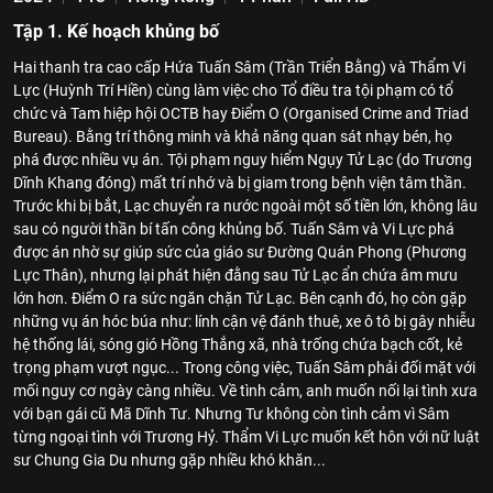
Tập 1. Kế hoạch khủng bố
Hai thanh tra cao cấp Hứa Tuấn Sâm (Trần Triển Bằng) và Thẩm Vi
Lực (Huỳnh Trí Hiền) cùng làm việc cho Tổ điều tra tội phạm có tổ
chức và Tam hiệp hội OCTB hay Điểm O (Organised Crime and Triad
Bureau). Bằng trí thông minh và khả năng quan sát nhạy bén, họ
phá được nhiều vụ án. Tội phạm nguy hiểm Ngụy Tử Lạc (do Trương
Dĩnh Khang đóng) mất trí nhớ và bị giam trong bệnh viện tâm thần.
Trước khi bị bắt, Lạc chuyển ra nước ngoài một số tiền lớn, không lâu
sau có người thần bí tấn công khủng bố. Tuấn Sâm và Vi Lực phá
được án nhờ sự giúp sức của giáo sư Đường Quán Phong (Phương
Lực Thân), nhưng lại phát hiện đằng sau Tử Lạc ẩn chứa âm mưu
lớn hơn. Điểm O ra sức ngăn chặn Tử Lạc. Bên cạnh đó, họ còn gặp
những vụ án hóc búa như: lính cận vệ đánh thuê, xe ô tô bị gây nhiễu
hệ thống lái, sóng gió Hồng Thắng xã, nhà trống chứa bạch cốt, kẻ
trọng phạm vượt ngục... Trong công việc, Tuấn Sâm phải đối mặt với
mối nguy cơ ngày càng nhiều. Về tình cảm, anh muốn nối lại tình xưa
với bạn gái cũ Mã Dĩnh Tư. Nhưng Tư không còn tình cảm vì Sâm
từng ngoại tình với Trương Hỷ. Thẩm Vi Lực muốn kết hôn với nữ luật
sư Chung Gia Du nhưng gặp nhiều khó khăn...