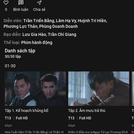
0
Bình luận
Chia sẻ
Diễn viên:
Trần Triển Bằng,
Lâm Hạ Vy,
Huỳnh Trí Hiền,
Phương Lực Thân,
Phùng Doanh Doanh
Đạo diễn:
Lưu Gia Hào,
Trần Chí Giang
Thể loại:
Phim hành động
Danh sách tập
30/30 tập
01-30
Tập 1. Kế hoạch khủng bố
Tập 2. Âm mưu trả thù
T
T13
Full HD
T13
Full HD
T
43ph
43ph
4
Hứa Tuấn Sâm (Trần Triển Bằng) và Thẩm Vi
Điểm O điều tra ra Ngụy Tử Lạc (Trương Dĩnh
Đ