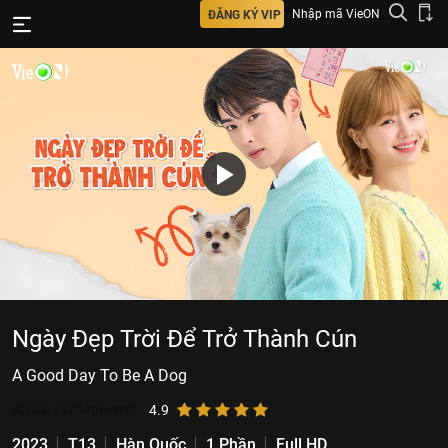
Nhập mã VieON
ĐĂNG KÝ VIP
Ngày Đẹp Trời Để Trở Thành Cún
A Good Day To Be A Dog
4.382.787
lượt xem
4.9
2023
T13
Hàn Quốc
1 Phần
Full HD