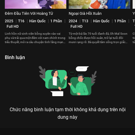
Đêm Đầu Tiên Với Hoàng Tử
Ngoại Già Hồi Xuân
Y
2025
T16
Hàn Quốc
1 Phần
2024
T13
Hàn Quốc
1 Phần
T
Full HD
Full HD
Linh hồn nữ sinh viên bỗng xuyên vào vai
Từ một bà lão 70 tuổi đanh đá, Oh Mal Soon
C
phụ và trải qua một đêm với nam chính trong
bỗng chốc được hồi xuân, trở lại tuổi đôi
t
tiểu thuyết, mở ra câu chuyện tình lãng mạn
mươi rạng rỡ. Bà quyết tâm sống trọn giấc
t
lệch khỏi nguyên tác.
mơ âm nhạc.
c
Bình luận
Chức năng bình luận tạm thời không khả dụng trên nội
dung này
NGÀY ĐẸP TRỜI ĐỂ TRỞ THÀNH CÚN: KHI LỜI NGUYỀN BIẾN