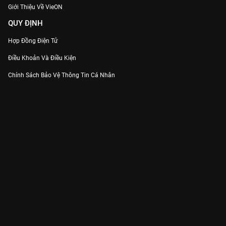
Giới Thiệu Về VieON
QUY ĐỊNH
Hợp Đồng Điện Tử
Điều Khoản Và Điều Kiện
Chính Sách Bảo Vệ Thông Tin Cá Nhân
Chính Sách Bảo Vệ Người Tiêu Dùng Dễ Bị Tổn Thương
Thỏa Thuận Sử Dụng Dịch Vụ Mạng Xã Hội
THÔNG TIN
Thông Báo
Trung Tâm Hỗ Trợ
Liên Hệ
Góp Ý