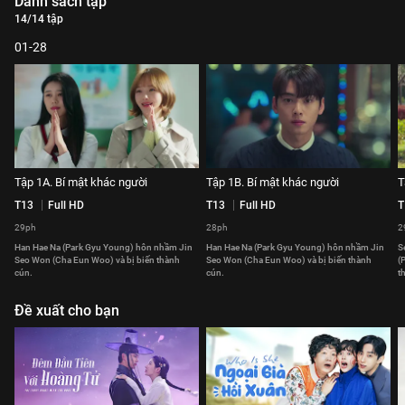
Danh sách tập
14/14 tập
01-28
Tập 1A. Bí mật khác người
Tập 1B. Bí mật khác người
T
T13
Full HD
T13
Full HD
T
29ph
28ph
2
Han Hae Na (Park Gyu Young) hôn nhầm Jin
Han Hae Na (Park Gyu Young) hôn nhầm Jin
S
Seo Won (Cha Eun Woo) và bị biến thành
Seo Won (Cha Eun Woo) và bị biến thành
(
cún.
cún.
t
Đề xuất cho bạn