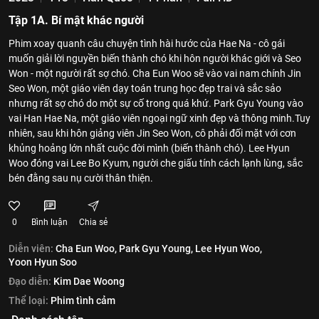
Tập 1A. Bí mật khác người
Phim xoay quanh câu chuyện tình hài hước của Hae Na - cô gái
muốn giải lời nguyền biến thành chó khi hôn người khác giới và Seo
Won - một người rất sợ chó. Cha Eun Woo sẽ vào vai nam chính Jin
Seo Won, một giáo viên dạy toán trung học đẹp trai và sắc sảo
nhưng rất sợ chó do một sự cố trong quá khứ. Park Gyu Young vào
vai Han Hae Na, một giáo viên ngoại ngữ xinh đẹp và thông minh.Tuy
nhiên, sau khi hôn giảng viên Jin Seo Won, cô phải đối mặt với cơn
khủng hoảng lớn nhất cuộc đời mình (biến thành chó). Lee Hyun
Woo đóng vai Lee Bo Kyum, người che giấu tính cách lạnh lùng, sắc
bén đằng sau nụ cười thân thiện.
0
Bình luận
Chia sẻ
Diễn viên:
Cha Eun Woo,
Park Gyu Young,
Lee Hyun Woo,
Yoon Hyun Soo
Đạo diễn:
Kim Dae Woong
Thể loại:
Phim tình cảm