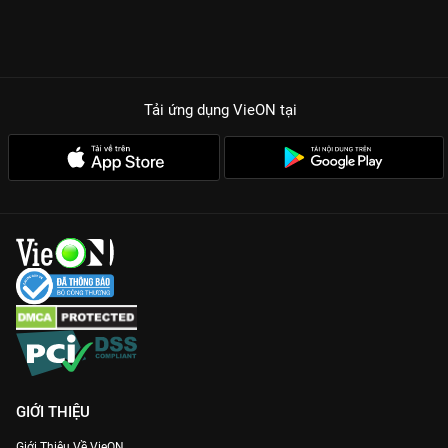
Tải ứng dụng VieON
tại
GIỚI THIỆU
Giới Thiệu Về VieON