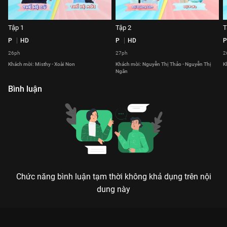
Tập 1
Tập 2
T
P
HD
P
HD
P
26ph
27ph
2
Khách mời: Misthy - Xoài Non
Khách mời: Nguyễn Thị Thảo - Nguyễn Thị
K
Ngân
Bình luận
Chức năng bình luận tạm thời không khả dụng trên nội
dung này
Xem Tập 4 Ngạc Nhiên Chưa - Mùa 2 - 74 Tập của Việt Nam có
sự tham gia của . Thuộc thể loại: TV show