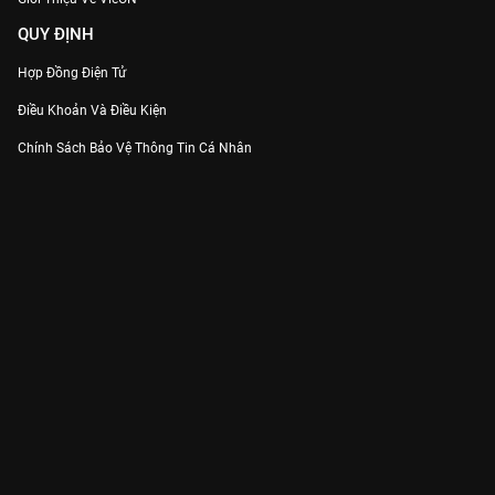
QUY ĐỊNH
Hợp Đồng Điện Tử
Điều Khoản Và Điều Kiện
Chính Sách Bảo Vệ Thông Tin Cá Nhân
Chính Sách Bảo Vệ Người Tiêu Dùng Dễ Bị Tổn Thương
Thỏa Thuận Sử Dụng Dịch Vụ Mạng Xã Hội
THÔNG TIN
Thông Báo
Trung Tâm Hỗ Trợ
Liên Hệ
Góp Ý
Công ty Cổ phần VieON - Địa chỉ: Tầng 5, 222 Pasteur, Phường Xuân Hòa,