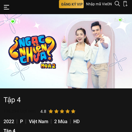
Nhập mã VieON
ĐĂNG KÝ VIP
Tập 4
136.294
lượt xem
4.8
2022
P
Việt Nam
2 Mùa
HD
Tập 4