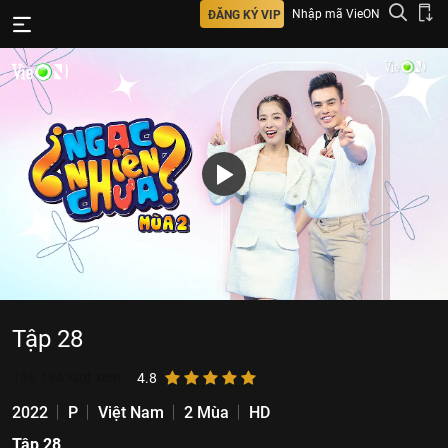
Nhập mã VieON
ĐĂNG KÝ VIP
Tập 28
136.194
lượt xem
4.8
2022
P
Việt Nam
2 Mùa
HD
Tập 28