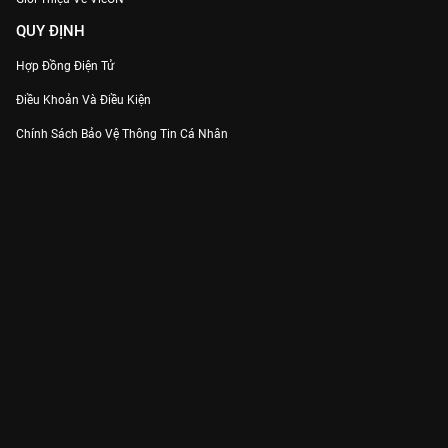
QUY ĐỊNH
Hợp Đồng Điện Tử
Điều Khoản Và Điều Kiện
Chính Sách Bảo Vệ Thông Tin Cá Nhân
Chính Sách Bảo Vệ Người Tiêu Dùng Dễ Bị Tổn Thương
Thỏa Thuận Sử Dụng Dịch Vụ Mạng Xã Hội
THÔNG TIN
Thông Báo
Trung Tâm Hỗ Trợ
Liên Hệ
Góp Ý
Công ty Cổ phần VieON - Địa chỉ: Tầng 5, 222 Pasteur, Phường Xuân Hòa,