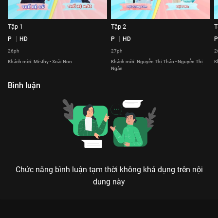
Tập 1
Tập 2
T
P
HD
P
HD
P
26ph
27ph
2
Khách mời: Misthy - Xoài Non
Khách mời: Nguyễn Thị Thảo - Nguyễn Thị
K
Ngân
Bình luận
Chức năng bình luận tạm thời không khả dụng trên nội
dung này
Xem Tập 28 Ngạc Nhiên Chưa - Mùa 2 - 74 Tập của Việt Nam
có sự tham gia của . Thuộc thể loại: TV show