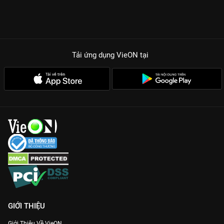
Tải ứng dụng VieON
tại
GIỚI THIỆU
Giới Thiệu Về VieON