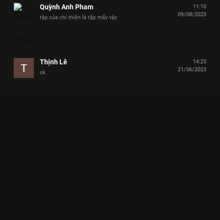
Quỳnh Anh Pham
11:10
09/08/2023
tập của chí thiện là tập mấy vậy
Thịnh Lê
14:23
21/06/2023
ok
Xem Tập 1 Ngạc Nhiên Chưa - 35 Tập của Việt Nam có sự tham
gia của . Thuộc thể loại: TV show