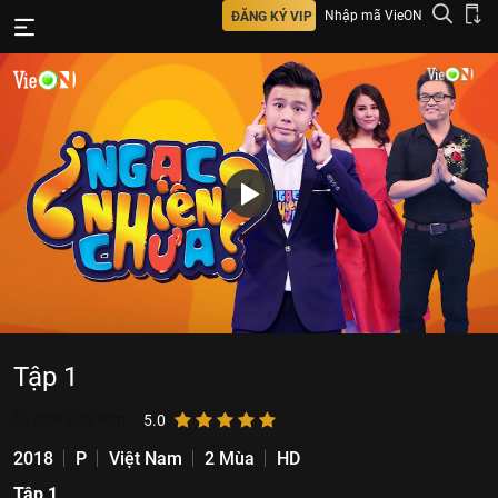
Nhập mã VieON
ĐĂNG KÝ VIP
Tập 1
51.664
lượt xem
5.0
2018
P
Việt Nam
2 Mùa
HD
Tập 1