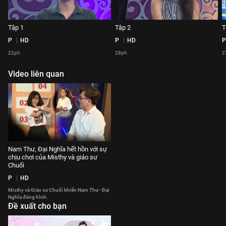
Tập 1
Tập 2
T
P
HD
P
HD
P
22ph
28ph
2
Video liên quan
Nam Thư, Đại Nghĩa hết hồn với sự
chịu chơi của Misthy và giáo sư
Chuối
P
HD
Misthy và Giáo sư Chuối khiến Nam Thư - Đại
Nghĩa đứng hình.
Đề xuất cho bạn