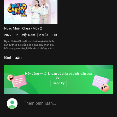
Ngạc Nhiên Chưa - Mùa 2
2022
P
Việt Nam
2 Mùa
HD
Ngạc Nhiên Chưa là trò chơi truyền hình thu
hút sự theo dõi của đông đảo quý khán giả
bởi sự ngạc nhiên, hài hước từ những câu hỏi
thú vị mà 2 đội chơi phải trải qua.
Bình luận
Hãy đăng ký tài khoản để chia sẻ bình luận của
bạn
Đăng ký