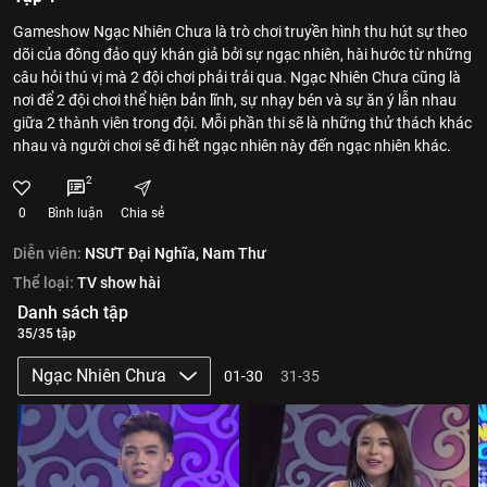
Gameshow Ngạc Nhiên Chưa là trò chơi truyền hình thu hút sự theo
dõi của đông đảo quý khán giả bởi sự ngạc nhiên, hài hước từ những
câu hỏi thú vị mà 2 đội chơi phải trải qua. Ngạc Nhiên Chưa cũng là
nơi để 2 đội chơi thể hiện bản lĩnh, sự nhạy bén và sự ăn ý lẫn nhau
giữa 2 thành viên trong đội. Mỗi phần thi sẽ là những thử thách khác
nhau và người chơi sẽ đi hết ngạc nhiên này đến ngạc nhiên khác.
2
0
Bình luận
Chia sẻ
Diễn viên:
NSƯT Đại Nghĩa,
Nam Thư
Thể loại:
TV show hài
Danh sách tập
35/35 tập
Ngạc Nhiên Chưa
01-30
31-35