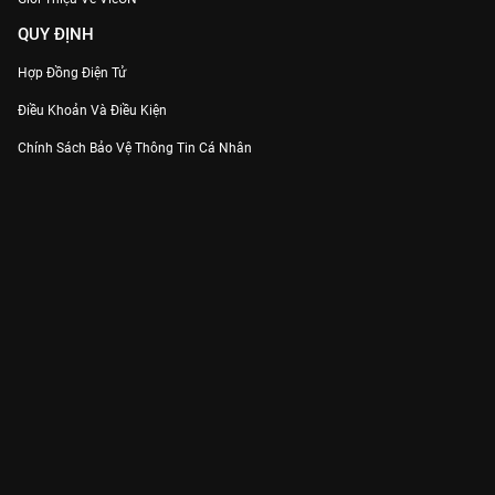
QUY ĐỊNH
Hợp Đồng Điện Tử
Điều Khoản Và Điều Kiện
Chính Sách Bảo Vệ Thông Tin Cá Nhân
Chính Sách Bảo Vệ Người Tiêu Dùng Dễ Bị Tổn Thương
Thỏa Thuận Sử Dụng Dịch Vụ Mạng Xã Hội
THÔNG TIN
Thông Báo
Trung Tâm Hỗ Trợ
Liên Hệ
Góp Ý
Công ty Cổ phần VieON - Địa chỉ: Tầng 5, 222 Pasteur, Phường Xuân Hòa,