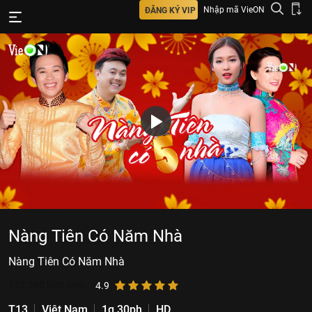
Nhập mã VieON
ĐĂNG KÝ VIP
Nàng Tiên Có Năm Nhà
Nàng Tiên Có Năm Nhà
173.290
lượt xem
4.9
T13
Việt Nam
1g 30ph
HD