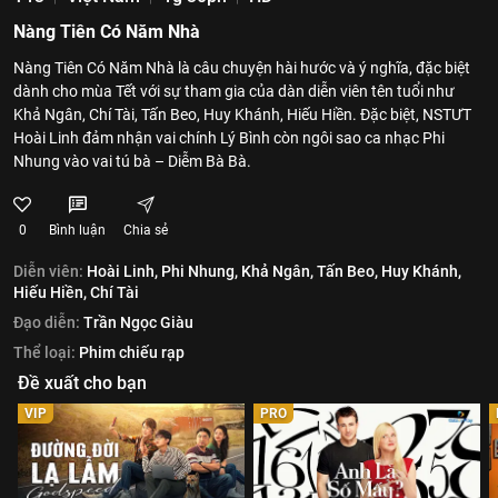
Nàng Tiên Có Năm Nhà
Nàng Tiên Có Năm Nhà là câu chuyện hài hước và ý nghĩa, đặc biệt
dành cho mùa Tết với sự tham gia của dàn diễn viên tên tuổi như
Khả Ngân, Chí Tài, Tấn Beo, Huy Khánh, Hiếu Hiền. Đặc biệt, NSTƯT
Hoài Linh đảm nhận vai chính Lý Bình còn ngôi sao ca nhạc Phi
Nhung vào vai tú bà – Diễm Bà Bà.
0
Bình luận
Chia sẻ
Diễn viên:
Hoài Linh,
Phi Nhung,
Khả Ngân,
Tấn Beo,
Huy Khánh,
Hiếu Hiền,
Chí Tài
Đạo diễn:
Trần Ngọc Giàu
Thể loại:
Phim chiếu rạp
Đề xuất cho bạn
VIP
PRO