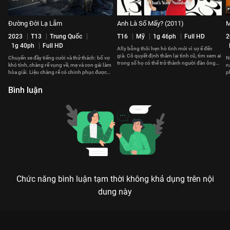
Đường Đời Lạ Lẫm
Anh Là Số Mấy? (2011)
M
2023
T13
Trung Quốc
T16
Mỹ
1g 46ph
Full HD
2
1g 40ph
Full HD
Ally bỗng thôi hẹn hò tình mới vì sợ ế đến
già. Cô quyết định thăm lại tình cũ, tìm xem ai
Chuyến xe đầy tiếng cười và thử thách: bố vợ
N
trong số họ có thể trở thành người đàn ông
khó tính, chàng rể vụng về, mẹ và con gái làm
n
của đời cô.
hòa giải. Liệu chàng rể có chinh phục được
p
bố vợ không?
t
Bình luận
Chức năng bình luận tạm thời không khả dụng trên nội
dung này
Xem Nàng Tiên Có Năm Nhà của Việt Nam có sự tham gia của
Tấn Beo, Hiếu Hiền, Khả Ngân, Phi Nhung, Huy Khánh. Thuộc