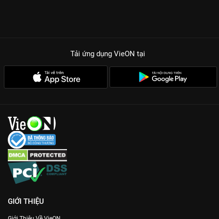
Tải ứng dụng VieON
tại
GIỚI THIỆU
Giới Thiệu Về VieON