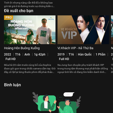
Tinh Di nhưng nàng vẫn thề độc không bao
giờ tái giá ở từ đường trước sự chứng kiến của
mọi người.
Đề xuất cho bạn
PRO
Hoàng Hôn Buông Xuống
Vị Khách VIP - Kẻ Thứ Ba
N
2022
T16
Anh
1g 42ph
2019
T16
Hàn Quốc
1 Phần
2
Full HD
Full HD
Mùa hè 20 năm trước cùng bố của Sophie
Na Jung Sun chuyên phụ trách khách VIP
T
được gói gọn trong chiếc camera cầm tay. Giờ
trong trung tâm thương mại phát hiện chồng
h
đây, cô lật lại từng thước phim để phác thảo
ngoại tình khi cô đang tìm kiếm danh tính
đ
lại câu chuyện.
một vị khách VIP nữ
S
Bình luận