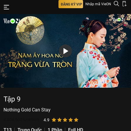
Nhập mã VieON
ĐĂNG KÝ VIP
Tập 9
Nothing Gold Can Stay
4.304.600
lượt xem
4.9
T13
Trung Quốc
1 Phần
Full HD