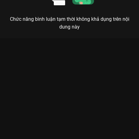
Chức năng bình luận tạm thời không khả dụng trên nội
dung này
Xem Tập 9 Năm Ấy Hoa Nở Trăng Vừa Tròn - Nothing Gold Can
Stay - 74 Tập của Trung Quốc có sự tham gia của . Thuộc thể
loại: Phim bộ