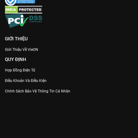
GIỚI THIỆU
Giới Thiệu Về VieON
QUY ĐỊNH
Hợp Đồng Điện Tử
Điều Khoản Và Điều Kiện
Chính Sách Bảo Vệ Thông Tin Cá Nhân
Chính Sách Bảo Vệ Người Tiêu Dùng Dễ Bị Tổn Thương
Thỏa Thuận Sử Dụng Dịch Vụ Mạng Xã Hội
THÔNG TIN
Thông Báo