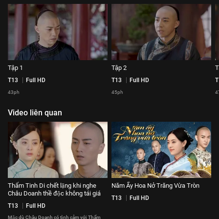
Tập 1
Tập 2
T
T13
Full HD
T13
Full HD
T
43ph
45ph
4
Video liên quan
Thẩm Tinh Di chết lặng khi nghe
Năm Ấy Hoa Nở Trăng Vừa Tròn
Châu Doanh thề độc không tái giá
T13
Full HD
T13
Full HD
Mặc dù Châu Doanh có tình cảm với Thẩm