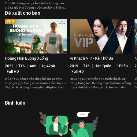
Tinh Di nhưng nàng vẫn thề độc không bao
giờ tái giá ở từ đường trước sự chứng kiến của
mọi người.
Đề xuất cho bạn
PRO
Hoàng Hôn Buông Xuống
Vị Khách VIP - Kẻ Thứ Ba
N
2022
T16
Anh
1g 42ph
2019
T16
Hàn Quốc
1 Phần
2
Full HD
Full HD
Mùa hè 20 năm trước cùng bố của Sophie
Na Jung Sun chuyên phụ trách khách VIP
T
được gói gọn trong chiếc camera cầm tay. Giờ
trong trung tâm thương mại phát hiện chồng
h
đây, cô lật lại từng thước phim để phác thảo
ngoại tình khi cô đang tìm kiếm danh tính
đ
lại câu chuyện.
một vị khách VIP nữ
S
Bình luận