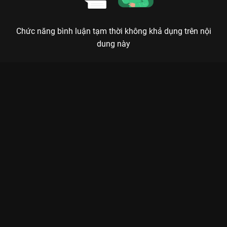
Chức năng bình luận tạm thời không khả dụng trên nội
dung này
Xem Tập 4 Năm Ấy Hoa Nở Trăng Vừa Tròn - Nothing Gold Can
Stay - 74 Tập của Trung Quốc có sự tham gia của . Thuộc thể
loại: Phim bộ