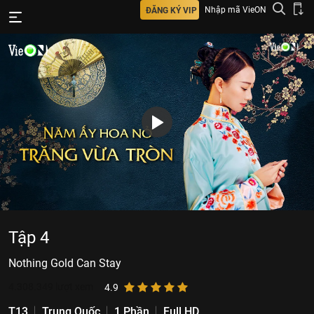
Nhập mã VieON
ĐĂNG KÝ VIP
Tập 4
Nothing Gold Can Stay
4.308.349
lượt xem
4.9
T13
Trung Quốc
1 Phần
Full HD