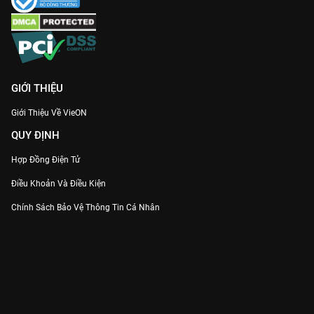
GIỚI THIỆU
Giới Thiệu Về VieON
QUY ĐỊNH
Hợp Đồng Điện Tử
Điều Khoản Và Điều Kiện
Chính Sách Bảo Vệ Thông Tin Cá Nhân
Chính Sách Bảo Vệ Người Tiêu Dùng Dễ Bị Tổn Thương
Thỏa Thuận Sử Dụng Dịch Vụ Mạng Xã Hội
THÔNG TIN
Thông Báo