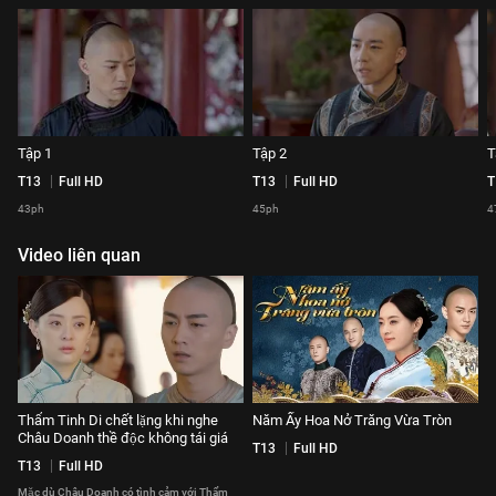
Tập 1
Tập 2
T
T13
Full HD
T13
Full HD
T
43ph
45ph
4
Video liên quan
Thẩm Tinh Di chết lặng khi nghe
Năm Ấy Hoa Nở Trăng Vừa Tròn
Châu Doanh thề độc không tái giá
T13
Full HD
T13
Full HD
Mặc dù Châu Doanh có tình cảm với Thẩm