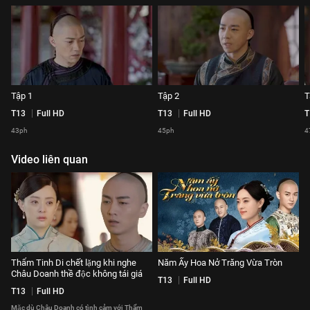
Tập 1
Tập 2
T
T13
Full HD
T13
Full HD
T
43ph
45ph
4
Video liên quan
Thẩm Tinh Di chết lặng khi nghe
Năm Ấy Hoa Nở Trăng Vừa Tròn
Châu Doanh thề độc không tái giá
T13
Full HD
T13
Full HD
Mặc dù Châu Doanh có tình cảm với Thẩm