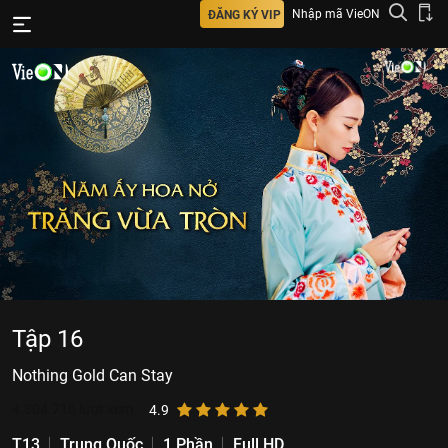
Nhập mã VieON
ĐĂNG KÝ VIP
Tập 16
Nothing Gold Can Stay
4.304.716
lượt xem
4.9
T13
Trung Quốc
1 Phần
Full HD