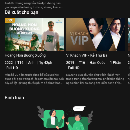
Tinh Di nhưng nàng vẫn thề độc không bao
giờ tái giá ở từ đường trước sự chứng kiến của
mọi người.
Đề xuất cho bạn
PRO
Hoàng Hôn Buông Xuống
Vị Khách VIP - Kẻ Thứ Ba
N
2022
T16
Anh
1g 42ph
2019
T16
Hàn Quốc
1 Phần
2
Full HD
Full HD
Mùa hè 20 năm trước cùng bố của Sophie
Na Jung Sun chuyên phụ trách khách VIP
T
được gói gọn trong chiếc camera cầm tay. Giờ
trong trung tâm thương mại phát hiện chồng
h
đây, cô lật lại từng thước phim để phác thảo
ngoại tình khi cô đang tìm kiếm danh tính
đ
lại câu chuyện.
một vị khách VIP nữ
S
Bình luận