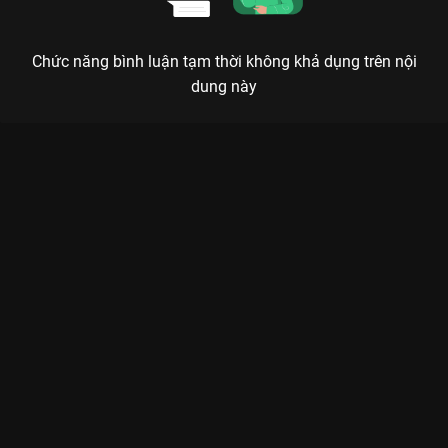
Chức năng bình luận tạm thời không khả dụng trên nội
dung này
Xem Tập 16 Năm Ấy Hoa Nở Trăng Vừa Tròn - Nothing Gold
Can Stay - 74 Tập của Trung Quốc có sự tham gia của . Thuộc
thể loại: Phim bộ