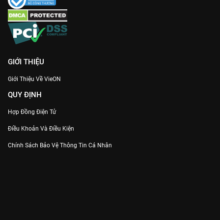
GIỚI THIỆU
Giới Thiệu Về VieON
QUY ĐỊNH
Hợp Đồng Điện Tử
Điều Khoản Và Điều Kiện
Chính Sách Bảo Vệ Thông Tin Cá Nhân
Chính Sách Bảo Vệ Người Tiêu Dùng Dễ Bị Tổn Thương
Thỏa Thuận Sử Dụng Dịch Vụ Mạng Xã Hội
THÔNG TIN
Thông Báo