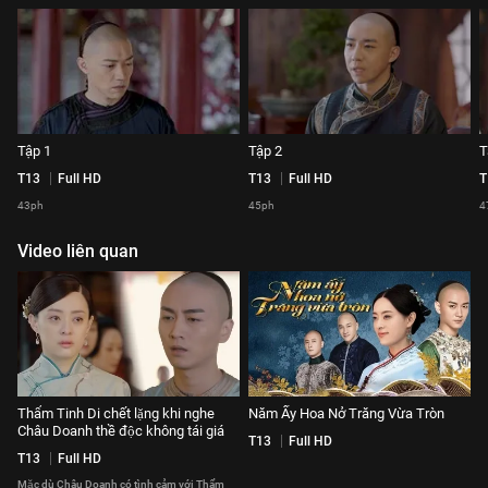
Tập 1
Tập 2
T
T13
Full HD
T13
Full HD
T
43ph
45ph
4
Video liên quan
Thẩm Tinh Di chết lặng khi nghe
Năm Ấy Hoa Nở Trăng Vừa Tròn
Châu Doanh thề độc không tái giá
T13
Full HD
T13
Full HD
Mặc dù Châu Doanh có tình cảm với Thẩm