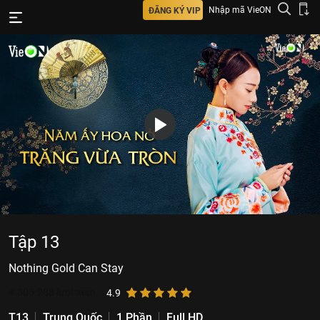
Nhập mã VieON
ĐĂNG KÝ VIP
Tập 13
Nothing Gold Can Stay
4.305.288
lượt xem
4.9
T13
Trung Quốc
1 Phần
Full HD