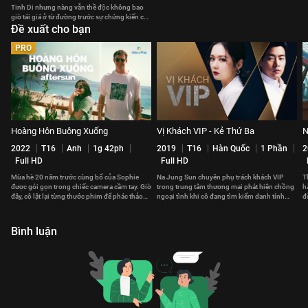
Tinh Di nhưng nàng vẫn thề độc không bao
giờ tái giá ở từ đường trước sự chứng kiến của
mọi người.
Đề xuất cho bạn
PRO
Hoàng Hôn Buông Xuống
Vị Khách VIP - Kẻ Thứ Ba
N
2022
T16
Anh
1g 42ph
2019
T16
Hàn Quốc
1 Phần
2
Full HD
Full HD
Mùa hè 20 năm trước cùng bố của Sophie
Na Jung Sun chuyên phụ trách khách VIP
T
được gói gọn trong chiếc camera cầm tay. Giờ
trong trung tâm thương mại phát hiện chồng
h
đây, cô lật lại từng thước phim để phác thảo
ngoại tình khi cô đang tìm kiếm danh tính
đ
lại câu chuyện.
một vị khách VIP nữ
S
Bình luận