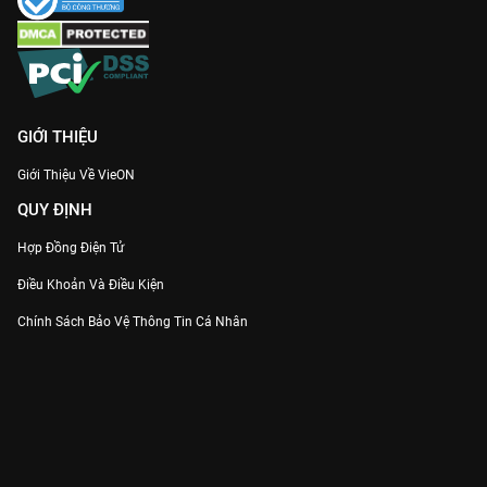
GIỚI THIỆU
Giới Thiệu Về VieON
QUY ĐỊNH
Hợp Đồng Điện Tử
Điều Khoản Và Điều Kiện
Chính Sách Bảo Vệ Thông Tin Cá Nhân
Chính Sách Bảo Vệ Người Tiêu Dùng Dễ Bị Tổn Thương
Thỏa Thuận Sử Dụng Dịch Vụ Mạng Xã Hội
THÔNG TIN
Thông Báo