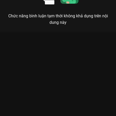
Chức năng bình luận tạm thời không khả dụng trên nội
dung này
Xem Tập 13 Năm Ấy Hoa Nở Trăng Vừa Tròn - Nothing Gold
Can Stay - 74 Tập của Trung Quốc có sự tham gia của . Thuộc
thể loại: Phim bộ