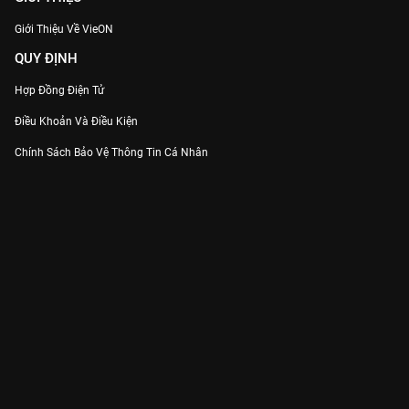
Giới Thiệu Về VieON
QUY ĐỊNH
Hợp Đồng Điện Tử
Điều Khoản Và Điều Kiện
Chính Sách Bảo Vệ Thông Tin Cá Nhân
Chính Sách Bảo Vệ Người Tiêu Dùng Dễ Bị Tổn Thương
Thỏa Thuận Sử Dụng Dịch Vụ Mạng Xã Hội
THÔNG TIN
Thông Báo
Trung Tâm Hỗ Trợ
Liên Hệ
Góp Ý