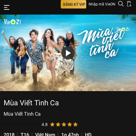
Nhập mã VieON
ĐĂNG KÝ VIP
Mùa Viết Tình Ca
Mùa Viết Tình Ca
261.064
lượt xem
4.8
2018
T16
Việt Nam
1g 47ph
HD