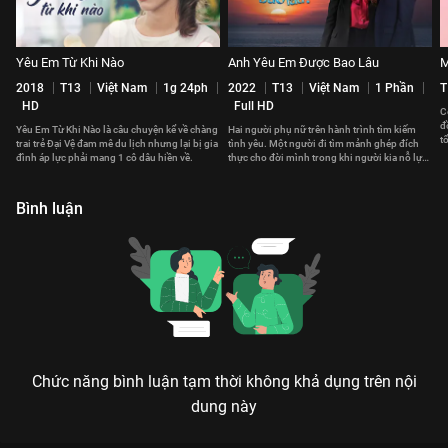
Yêu Em Từ Khi Nào
Anh Yêu Em Được Bao Lâu
M
2018
T13
Việt Nam
1g 24ph
2022
T13
Việt Nam
1 Phần
T
HD
Full HD
C
đ
Yêu Em Từ Khi Nào là câu chuyện kể về chàng
Hai người phụ nữ trên hành trình tìm kiếm
t
trai trẻ Đại Vệ đam mê du lịch nhưng lại bị gia
tình yêu. Một người đi tìm mảnh ghép đích
c
đình áp lực phải mang 1 cô dâu hiền về.
thực cho đời mình trong khi người kia nỗ lực
xây dựng một tổ ấm hạnh phúc.
Bình luận
Chức năng bình luận tạm thời không khả dụng trên nội
dung này