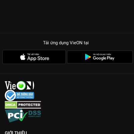
Tải ứng dụng VieON
tại
GIỚI THIỆU