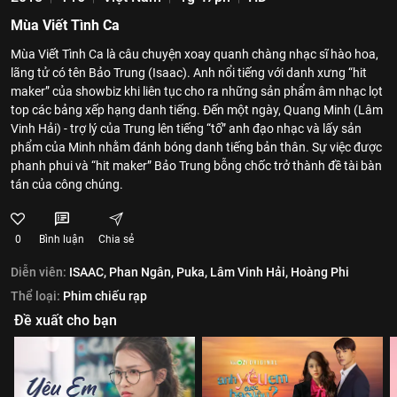
Mùa Viết Tình Ca
Mùa Viết Tình Ca là câu chuyện xoay quanh chàng nhạc sĩ hào hoa,
lãng tử có tên Bảo Trung (Isaac). Anh nổi tiếng với danh xưng “hit
maker” của showbiz khi liên tục cho ra những sản phẩm âm nhạc lọt
top các bảng xếp hạng danh tiếng. Đến một ngày, Quang Minh (Lâm
Vinh Hải) - trợ lý của Trung lên tiếng “tố” anh đạo nhạc và lấy sản
phẩm của Minh nhằm đánh bóng danh tiếng bản thân. Sự việc được
phanh phui và “hit maker” Bảo Trung bỗng chốc trở thành đề tài bàn
tán của công chúng.
0
Bình luận
Chia sẻ
Diễn viên:
ISAAC,
Phan Ngân,
Puka,
Lâm Vinh Hải,
Hoàng Phi
Thể loại:
Phim chiếu rạp
Đề xuất cho bạn