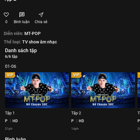
0
Bình luận
Chia sẻ
Diễn viên:
MT-POP
Thể loại:
TV show âm nhạc
Danh sách tập
6/6 tập
01-06
VIP
VIP
Tập 1
Tập 2
T
P
HD
P
HD
P
21ph
14ph
2
Bình luận