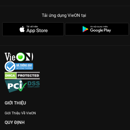
cùng thánh hài Hữu Đằng là bảo chứng vàng cho tiếng cười.
Tình huống cực viral:
Những phân cảnh hài hước về nỗi lo trưa
Tải ứng dụng VieON
tại
nay ăn gì cực kỳ thân thuộc với giới trẻ hiện nay.
Cái chạm định mệnh:
Giải quyết cơn đói chỉ trong tích tắc,
mang đến thông điệp sống hiện đại, tiện lợi và tràn đầy niềm
vui.
Gia nhập hội săn deal và xem ngay
Một Chạm Là Ăn Ngon
20.6
để không bỏ lỡ những khoảnh khắc hài hước nhất chỉ có
trên
VieON
!
GIỚI THIỆU
Giới Thiệu Về VieON
QUY ĐỊNH