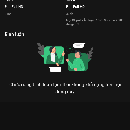
P
Full HD
P
Full HD
31ph
32ph
Một Chạm Là Ăn Ngon 20.6 - Voucher 250K
đang chờ!
Bình luận
Chức năng bình luận tạm thời không khả dụng trên nội
dung này
MỘT CHẠM LÀ ĂN NGON 20.6: KHI CƠN ĐÓI CÙNG TIẾNG
CƯỜI VA VÀO NHAU
Đói là phải ăn, mà ăn là phải ngon, lại còn phải cười cho đã!
Nếu bạn đang tìm một món quà giải trí nhẹ bụng nhưng lại cực