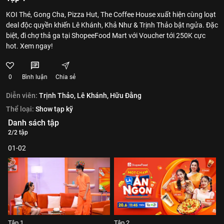
KOI Thé, Gong Cha, Pizza Hut, The Coffee House xuất hiện cùng loạt
deal độc quyền khiến Lê Khánh, Khả Như & Trịnh Thảo bật ngửa. Đặc
biệt, đi chợ thả ga tại ShopeeFood Mart với Voucher tới 250K cực
hot. Xem ngay!
0
Bình luận
Chia sẻ
Diễn viên:
Trịnh Thảo,
Lê Khánh,
Hữu Đằng
Thể loại:
Show tạp kỹ
Danh sách tập
2/2 tập
01-02
Tập 1
Tập 2