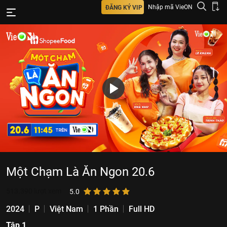
Nhập mã VieON
ĐĂNG KÝ VIP
Một Chạm Là Ăn Ngon 20.6
513.390
lượt xem
5.0
2024
P
Việt Nam
1 Phần
Full HD
Tập 1