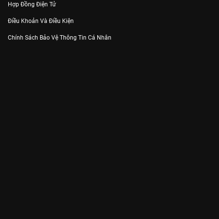
Hợp Đồng Điện Tử
Điều Khoản Và Điều Kiện
Chính Sách Bảo Vệ Thông Tin Cá Nhân
Chính Sách Bảo Vệ Người Tiêu Dùng Dễ Bị Tổn Thương
Thỏa Thuận Sử Dụng Dịch Vụ Mạng Xã Hội
THÔNG TIN
Thông Báo
Trung Tâm Hỗ Trợ
Liên Hệ
Góp Ý
Công ty Cổ phần VieON - Địa chỉ: Tầng 5, 222 Pasteur, Phường Xuân Hòa,
Thành phố Hồ Chí Minh
Email:
support@vieon.vn
| Hotline:
1800.599.920
(miễn phí)