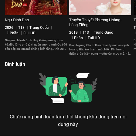
Ngự Đình Dao
Truyền Thuyết Phượng Hoàng -
T
Lồng Tiếng
2026
T13
Trung Quốc
T
2019
T13
Trung Quốc
1 Phần
Full HD
1 Phần
Full HD
Nữ quan Mạnh Đình Huy không màng mưu
D
kế, dốc lòng phó tá vị quân vương Anh Quả để
N
Diệp Ngưng Chi từ thân phận tỳ nữ bên cạnh
đền đáp ơn xưa mà chẳng biết rằng, Anh Quả
m
Hoàng Hậu trở thành một Hiền Phi lương
cũng đã yêu nàng từ lâu.
đ
thiện giữa thâm cung muôn vàn mưu mô, hắc
ám
Bình luận
Chức năng bình luận tạm thời không khả dụng trên nội
dung này