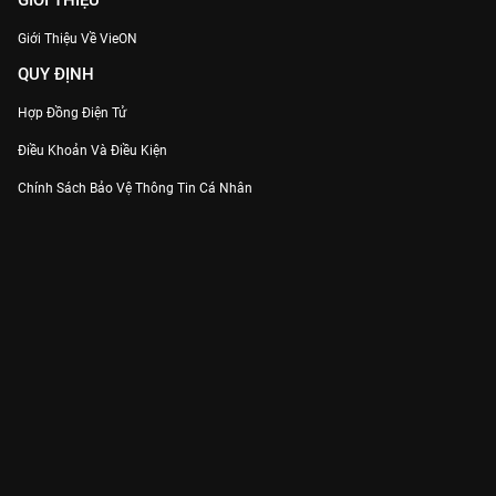
GIỚI THIỆU
Giới Thiệu Về VieON
QUY ĐỊNH
Hợp Đồng Điện Tử
Điều Khoản Và Điều Kiện
Chính Sách Bảo Vệ Thông Tin Cá Nhân
Chính Sách Bảo Vệ Người Tiêu Dùng Dễ Bị Tổn Thương
Thỏa Thuận Sử Dụng Dịch Vụ Mạng Xã Hội
THÔNG TIN
Thông Báo
Trung Tâm Hỗ Trợ
Liên Hệ
Góp Ý