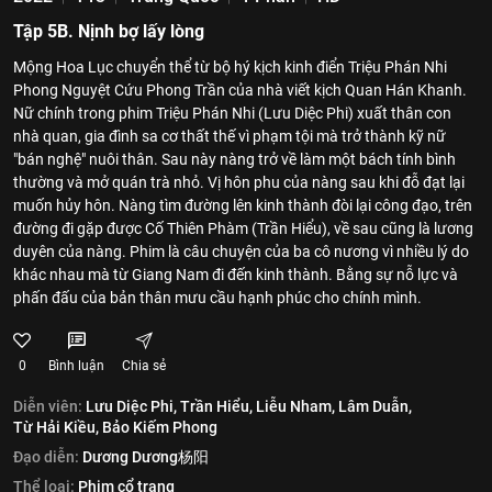
Tập 5B. Nịnh bợ lấy lòng
Mộng Hoa Lục chuyển thể từ bộ hý kịch kinh điển Triệu Phán Nhi
Phong Nguyệt Cứu Phong Trần của nhà viết kịch Quan Hán Khanh.
Nữ chính trong phim Triệu Phán Nhi (Lưu Diệc Phi) xuất thân con
nhà quan, gia đình sa cơ thất thế vì phạm tội mà trở thành kỹ nữ
"bán nghệ" nuôi thân. Sau này nàng trở về làm một bách tính bình
thường và mở quán trà nhỏ. Vị hôn phu của nàng sau khi đỗ đạt lại
muốn hủy hôn. Nàng tìm đường lên kinh thành đòi lại công đạo, trên
đường đi gặp được Cố Thiên Phàm (Trần Hiểu), về sau cũng là lương
duyên của nàng. Phim là câu chuyện của ba cô nương vì nhiều lý do
khác nhau mà từ Giang Nam đi đến kinh thành. Bằng sự nỗ lực và
phấn đấu của bản thân mưu cầu hạnh phúc cho chính mình.
0
Bình luận
Chia sẻ
Diễn viên:
Lưu Diệc Phi,
Trần Hiểu,
Liễu Nham,
Lâm Duẫn,
Từ Hải Kiều,
Bảo Kiếm Phong
Đạo diễn:
Dương Dương杨阳
Thể loại:
Phim cổ trang