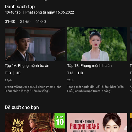
Danh sách tập
40/40 tập
Phát sóng từ ngày 16.06.2022
01-30
31-60
61-80
Tập 1A. Phụng mệnh tra án
Tập 1B. Phụng mệnh tra án
T
T13
HD
T13
HD
T
23ph
22ph
2
Trong mắt người đời, Cố Thiên Phàm (Trần
Trong mắt người đời, Cố Thiên Phàm (Trần
Â
Hiểu) chính là một "Diêm la sống".
Hiểu) chính là một "Diêm la sống".
h
Đề xuất cho bạn