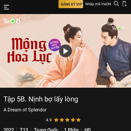
Nhập mã VieON
ĐĂNG KÝ VIP
Tập 5B. Nịnh bợ lấy lòng
A Dream of Splendor
10.416.034
lượt xem
4.9
2022
T13
Trung Quốc
1 Phần
HD