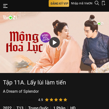
Nhập mã VieON
ĐĂNG KÝ VIP
Tập 11A. Lấy lùi làm tiến
A Dream of Splendor
10.419.579
lượt xem
4.9
2022
T13
Trung Quốc
1 Phần
HD