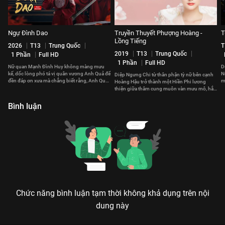
Ngự Đình Dao
Truyền Thuyết Phượng Hoàng -
T
Lồng Tiếng
2026
T13
Trung Quốc
T
2019
T13
Trung Quốc
1 Phần
Full HD
1 Phần
Full HD
Nữ quan Mạnh Đình Huy không màng mưu
D
kế, dốc lòng phó tá vị quân vương Anh Quả để
N
Diệp Ngưng Chi từ thân phận tỳ nữ bên cạnh
đền đáp ơn xưa mà chẳng biết rằng, Anh Quả
m
Hoàng Hậu trở thành một Hiền Phi lương
cũng đã yêu nàng từ lâu.
đ
thiện giữa thâm cung muôn vàn mưu mô, hắc
ám
Bình luận
Chức năng bình luận tạm thời không khả dụng trên nội
dung này