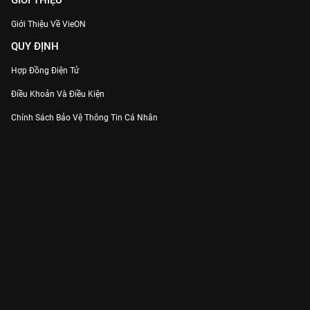
GIỚI THIỆU
Giới Thiệu Về VieON
QUY ĐỊNH
Hợp Đồng Điện Tử
Điều Khoản Và Điều Kiện
Chính Sách Bảo Vệ Thông Tin Cá Nhân
Chính Sách Bảo Vệ Người Tiêu Dùng Dễ Bị Tổn Thương
Thỏa Thuận Sử Dụng Dịch Vụ Mạng Xã Hội
THÔNG TIN
Thông Báo
Trung Tâm Hỗ Trợ
Liên Hệ
Góp Ý