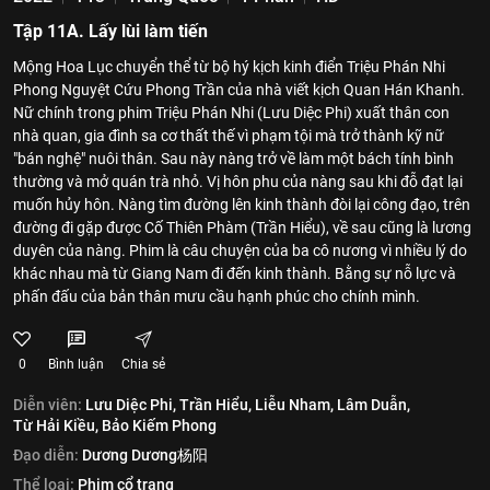
Tập 11A. Lấy lùi làm tiến
Mộng Hoa Lục chuyển thể từ bộ hý kịch kinh điển Triệu Phán Nhi
Phong Nguyệt Cứu Phong Trần của nhà viết kịch Quan Hán Khanh.
Nữ chính trong phim Triệu Phán Nhi (Lưu Diệc Phi) xuất thân con
nhà quan, gia đình sa cơ thất thế vì phạm tội mà trở thành kỹ nữ
"bán nghệ" nuôi thân. Sau này nàng trở về làm một bách tính bình
thường và mở quán trà nhỏ. Vị hôn phu của nàng sau khi đỗ đạt lại
muốn hủy hôn. Nàng tìm đường lên kinh thành đòi lại công đạo, trên
đường đi gặp được Cố Thiên Phàm (Trần Hiểu), về sau cũng là lương
duyên của nàng. Phim là câu chuyện của ba cô nương vì nhiều lý do
khác nhau mà từ Giang Nam đi đến kinh thành. Bằng sự nỗ lực và
phấn đấu của bản thân mưu cầu hạnh phúc cho chính mình.
0
Bình luận
Chia sẻ
Diễn viên:
Lưu Diệc Phi,
Trần Hiểu,
Liễu Nham,
Lâm Duẫn,
Từ Hải Kiều,
Bảo Kiếm Phong
Đạo diễn:
Dương Dương杨阳
Thể loại:
Phim cổ trang