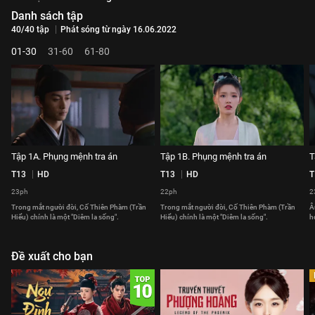
Danh sách tập
40/40 tập
Phát sóng từ ngày 16.06.2022
01-30
31-60
61-80
Tập 1A. Phụng mệnh tra án
Tập 1B. Phụng mệnh tra án
T
T13
HD
T13
HD
T
23ph
22ph
2
Trong mắt người đời, Cố Thiên Phàm (Trần
Trong mắt người đời, Cố Thiên Phàm (Trần
Â
Hiểu) chính là một "Diêm la sống".
Hiểu) chính là một "Diêm la sống".
h
Đề xuất cho bạn