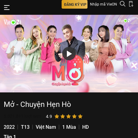
Nhập mã VieON
ĐĂNG KÝ VIP
Mở - Chuyện Hẹn Hò
5.021.811
lượt xem
4.9
2022
T13
Việt Nam
1 Mùa
HD
Tập 1