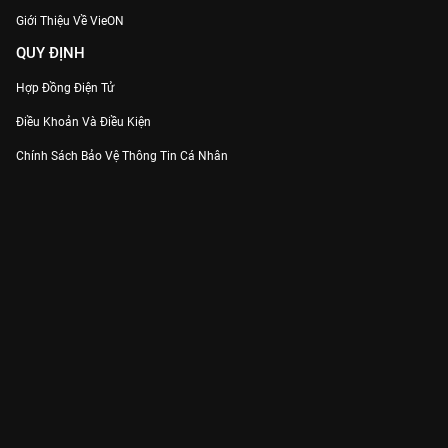
Giới Thiệu Về VieON
QUY ĐỊNH
Hợp Đồng Điện Tử
Điều Khoản Và Điều Kiện
Chính Sách Bảo Vệ Thông Tin Cá Nhân
Chính Sách Bảo Vệ Người Tiêu Dùng Dễ Bị Tổn Thương
Thỏa Thuận Sử Dụng Dịch Vụ Mạng Xã Hội
THÔNG TIN
Thông Báo
Trung Tâm Hỗ Trợ
Liên Hệ
Góp Ý