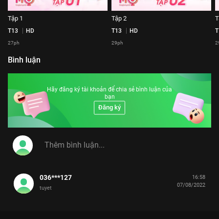
Tập 1
Tập 2
T
T13
HD
T13
HD
T
27ph
29ph
2
Bình luận
Hãy đăng ký tài khoản để chia sẻ bình luận của
bạn
Đăng ký
036***127
16:58
07/08/2022
tuyet
MỞ - CHUYỆN HẸN HÒ: NƠI NHỮNG TRÁI TIM TÌM THẤY SỰ