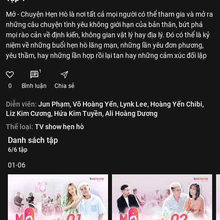
Mở - Chuyện Hẹn Hò là nơi tất cả mọi người có thể tham gia và mở ra
những câu chuyện tình yêu không giới hạn của bản thân, bứt phá
mọi rào cản về định kiến, không gian vật lý hay địa lý. Đó có thể là kỷ
niệm về những buổi hẹn hò lãng mạn, những lần yêu đơn phương,
yêu thầm, hay những lần hợp rồi lại tan hay những cảm xúc đối lập
1
0
Bình luận
Chia sẻ
Diễn viên:
Jun Phạm,
Võ Hoàng Yến,
Lynk Lee,
Hoàng Yến Chibi,
Liz Kim Cương,
Hứa Kim Tuyền,
Ali Hoàng Dương
Thể loại:
TV show hẹn hò
Danh sách tập
6/6 tập
01-06