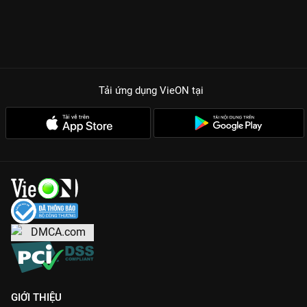
nhau về tình yêu, từ lãng mạn đến thực tế.
Âm nhạc chữa lành:
Những giai điệu nhẹ nhàng giúp kết nối
câu chuyện và cảm xúc của người xem.
Sự chân thực:
Không có kịch bản dàn dựng, chỉ có những lời tự
sự chân thành từ đáy lòng.
Tải ứng dụng VieON
tại
Hãy cùng
Mở - Chuyện Hẹn Hò
đi tìm lời giải cho những thắc
mắc của trái tim. Đón xem trọn bộ bản Full HD duy nhất trên
VieON
.
GIỚI THIỆU