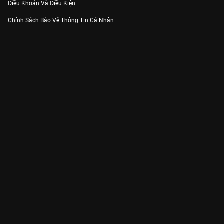
Điều Khoản Và Điều Kiện
Chính Sách Bảo Vệ Thông Tin Cá Nhân
Chính Sách Bảo Vệ Người Tiêu Dùng Dễ Bị Tổn Thương
Thỏa Thuận Sử Dụng Dịch Vụ Mạng Xã Hội
THÔNG TIN
Thông Báo
Trung Tâm Hỗ Trợ
Liên Hệ
Góp Ý
Công ty Cổ phần VieON - Địa chỉ: Tầng 5, 222 Pasteur, Phường Xuân Hòa,
Thành phố Hồ Chí Minh
Email:
support@vieon.vn
| Hotline:
1800.599.920
(miễn phí)
Giấy phép Cung cấp Dịch vụ Phát thanh, Truyền hình trả tiền số 247/GP-
BTTTT cấp ngày 21/07/2023