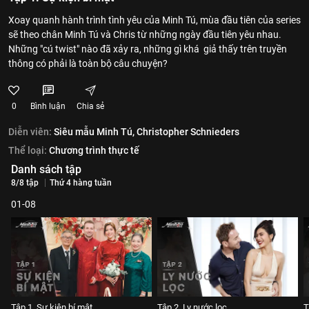
Xoay quanh hành trình tình yêu của Minh Tú, mùa đầu tiên của series
sẽ theo chân Minh Tú và Chris từ những ngày đầu tiên yêu nhau.
Những "cú twist" nào đã xảy ra, những gì khá giả thấy trên truyền
thông có phải là toàn bộ câu chuyện?
0
Bình luận
Chia sẻ
Diễn viên:
Siêu mẫu Minh Tú,
Christopher Schnieders
Thể loại:
Chương trình thực tế
Danh sách tập
8/8 tập
Thứ 4 hàng tuần
01-08
Tập 1. Sự kiện bí mật
Tập 2. Ly nước lọc
T