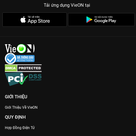
Tải ứng dụng VieON
tại
phong thái lịch lãm.
Hậu trường đám cưới độc quyền:
Những khoảnh khắc chưa
từng công bố về sự kiện gây bão truyền thông Việt Nam.
Năng lượng tích cực:
Minh Tú truyền cảm hứng về một người
phụ nữ hiện đại, làm chủ cuộc sống và luôn chân thành với
cảm xúc bản thân.
Cùng theo chân Thúy Liễu trải nghiệm hành trình lấy chồng
đầy kịch tính trong
Minh Tú Mau Mau Tính
bản Full HD cực nét
duy nhất trên
VieON
. Đừng bỏ lỡ những khoảnh khắc mặn mòi
phát ra từ màn hình này nhé!
GIỚI THIỆU
Giới Thiệu Về VieON
QUY ĐỊNH
Hợp Đồng Điện Tử