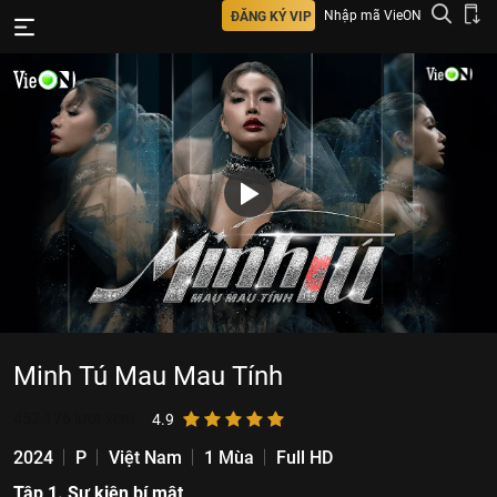
Nhập mã VieON
ĐĂNG KÝ VIP
Minh Tú Mau Mau Tính
452.176
lượt xem
4.9
2024
P
Việt Nam
1 Mùa
Full HD
Tập 1. Sự kiện bí mật