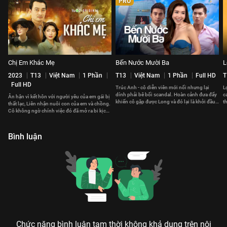
PRO
Chị Em Khác Mẹ
Bến Nước Mười Ba
L
2023
T13
Việt Nam
1 Phần
T13
Việt Nam
1 Phần
Full HD
T
Full HD
Trúc Anh - cô diễn viên mới nổi nhưng lại
L
dính phải bê bối scandal. Hoàn cảnh đưa đẩy
c
Ân hận vì kết hôn với người yêu của em gái bị
khiến cô gặp được Long và đó lại là khởi đầu
t
thất lạc, Liên nhận nuôi con của em và chồng.
cho mọi sóng gió.
b
Cô không ngờ chính việc đó đã mở ra bi kịch
chị em khác mẹ về sau.
Bình luận
Chức năng bình luận tạm thời không khả dụng trên nội