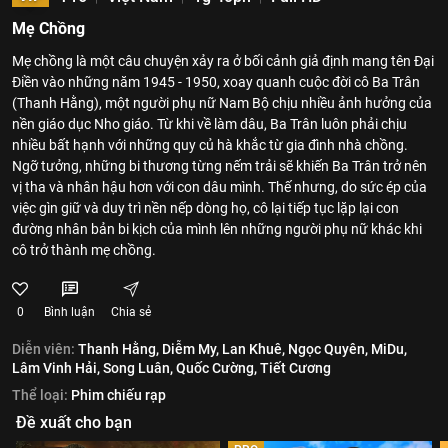
Mẹ Chồng
Mẹ chồng là một câu chuyện xảy ra ở bối cảnh giả định mang tên Đại
Điền vào những năm 1945 - 1950, xoay quanh cuộc đời cô Ba Trân
(Thanh Hằng), một người phụ nữ Nam Bộ chịu nhiều ảnh hưởng của
nền giáo dục Nho giáo. Từ khi về làm dâu, Ba Trân luôn phải chịu
nhiều bất hạnh với những quy củ hà khắc từ gia đình nhà chồng.
Ngỡ tưởng, những bi thương từng nếm trải sẽ khiến Ba Trân trở nên
vị tha và nhân hậu hơn với con dâu mình. Thế nhưng, do sức ép của
việc gìn giữ và duy trì nền nếp dòng họ, cô lại tiếp tục lặp lại con
đường nhân bản bi kịch của mình lên những người phụ nữ khác khi
cô trở thành mẹ chồng.
0
Bình luận
Chia sẻ
Diễn viên:
Thanh Hằng,
Diễm My,
Lan Khuê,
Ngọc Quyên,
MiDu,
Lâm Vinh Hải,
Song Luân,
Quốc Cường,
Tiết Cương
Thể loại:
Phim chiếu rạp
Đề xuất cho bạn