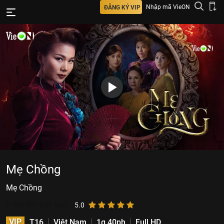
Nhập mã VieON
ĐĂNG KÝ VIP
Mẹ Chồng
Mẹ Chồng
2.408.891
lượt xem
5.0
VIP
T16
Việt Nam
1g 40ph
Full HD