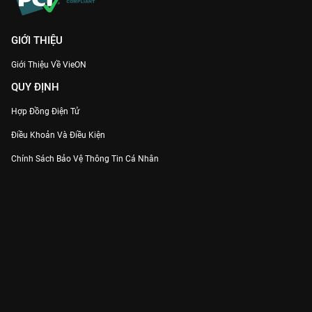
GIỚI THIỆU
Giới Thiệu Về VieON
QUY ĐỊNH
Hợp Đồng Điện Tử
Điều Khoản Và Điều Kiện
Chính Sách Bảo Vệ Thông Tin Cá Nhân
Chính Sách Bảo Vệ Người Tiêu Dùng Dễ Bị Tổn Thương
Thỏa Thuận Sử Dụng Dịch Vụ Mạng Xã Hội
THÔNG TIN
Thông Báo
Trung Tâm Hỗ Trợ
Liên Hệ