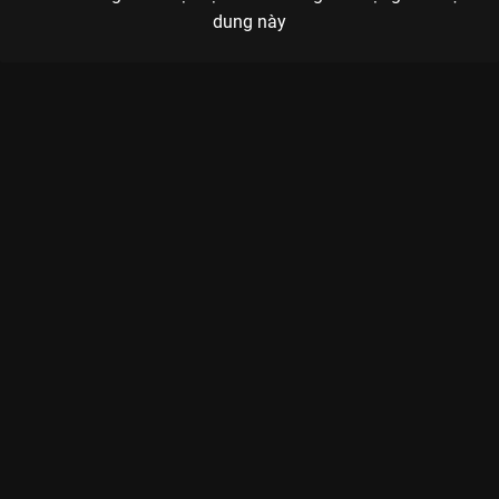
dung này
Xem Mẹ Chồng của Việt Nam có sự tham gia của Quốc Cường,
Diễm My, MiDu, Lan Khuê, Song Luân. Thuộc thể loại: Phim lẻ