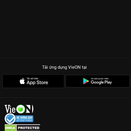
tình nóng bỏng và sắc sảo, cùng
Trình Mỹ Duyên
trong vai Nhã
Lan – người vợ dịu dàng, tạo nên một tam giác tình yêu đầy
kịch tính. Những màn combat tâm lý, những âm mưu chiếm
đoạt tài sản và sự đối đầu giữa các thế hệ được dàn diễn viên
thực lực như
NSƯT Đại Nghĩa, Huy Khánh
đẩy lên cao trào.
ĐIỂM HẤP DẪN KHIẾN BẠN PHẢI CÀY NGAY MẶT TRỜI MÙA
ĐÔNG
Steven Nguyễn lột xác xuất thần:
Nam diễn viên đã chứng
minh thực lực khi cùng lúc thể hiện hai tính cách đối lập, từ
một anh chàng nghèo khổ chân chất đến vị tổng tài lạnh lùng.
Tải ứng dụng VieON
tại
Visual bùng nổ:
Sự kết hợp giữa Steven Nguyễn, Quỳnh Lương
và Trình Mỹ Duyên tạo nên một bộ ba visual cực phẩm, cuốn
hút trong từng khung hình.
Hành động và Twist dồn dập:
Phim không thiếu những phân
cảnh hành động gay cấn và những cú lật mặt khiến người xem
ngỡ ngàng.
Đừng bỏ lỡ hành trình tìm lại công lý đầy nước mắt trong
Mặt
Trời Mùa Đông 2023
trọn bộ trên
VieON
ngay hôm nay!