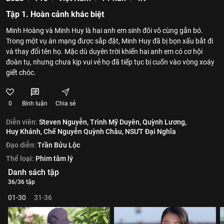
Tập 1. Hoàn cảnh khác biệt
Minh Hoàng và Minh Huy là hai anh em sinh đôi vô cùng gắn bó.
Trong một vụ án mạng được sắp đặt, Minh Huy đã bị bọn xấu bắt đi
và thay đổi tên họ. Mặc dù duyên trời khiến hai anh em có cơ hội
đoàn tụ, nhưng chưa kịp vui vẻ họ đã tiếp tục bị cuốn vào vòng xoáy
giết chóc.
0
Bình luận
Chia sẻ
Diễn viên:
Steven Nguyễn,
Trình Mỹ Duyên,
Quỳnh Lương,
Huy Khánh,
Chế Nguyễn Quỳnh Châu,
NSƯT Đại Nghĩa
Đạo diễn:
Trần Bửu Lộc
Thể loại:
Phim tâm lý
Danh sách tập
36/36 tập
01-30
31-36