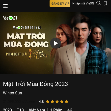
Nhập mã VieON
ĐĂNG KÝ VIP
Mặt Trời Mùa Đông 2023
Winter Sun
21.598.553
lượt xem
4.8
2023
T13
Việt Nam
1 Phần
4K