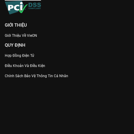
GIỚI THIỆU
Giới Thiệu Về VieON
QUY ĐỊNH
Hợp Đồng Điện Tử
Điều Khoản Và Điều Kiện
Chính Sách Bảo Vệ Thông Tin Cá Nhân
Chính Sách Bảo Vệ Người Tiêu Dùng Dễ Bị Tổn Thương
Thỏa Thuận Sử Dụng Dịch Vụ Mạng Xã Hội
THÔNG TIN
Thông Báo
Trung Tâm Hỗ Trợ