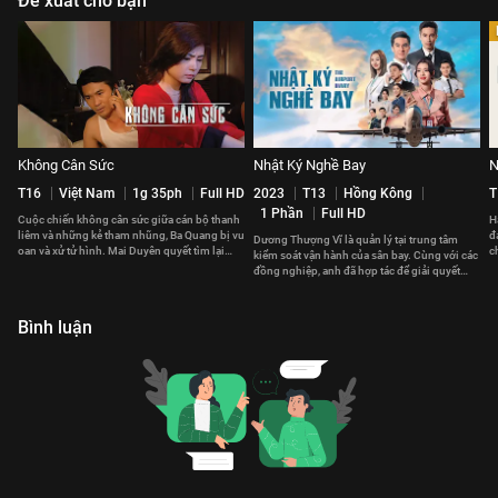
Đề xuất cho bạn
Không Cân Sức
Nhật Ký Nghề Bay
N
T16
Việt Nam
1g 35ph
Full HD
2023
T13
Hồng Kông
T
1 Phần
Full HD
Cuộc chiến không cân sức giữa cán bộ thanh
H
liêm và những kẻ tham nhũng, Ba Quang bị vu
đ
Dương Thượng Vĩ là quản lý tại trung tâm
oan và xử tử hình. Mai Duyên quyết tìm lại
c
kiểm soát vận hành của sân bay. Cùng với các
công lý cho chồng.
v
đồng nghiệp, anh đã hợp tác để giải quyết
những vấn đề phát sinh.
Bình luận