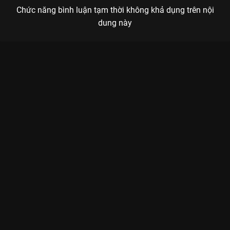
Chức năng bình luận tạm thời không khả dụng trên nội
dung này
Xem Phỏng Vấn 2 Mặt Trời Mùa Đông 2023 - 32 Tập của Việt
Nam có sự tham gia của Đại Nghĩa, Huy Khánh, Quỳnh Lương,
Chế Nguyễn Quỳnh Châu, Steven Nguyễn. Thuộc thể loại: Phim
bộ