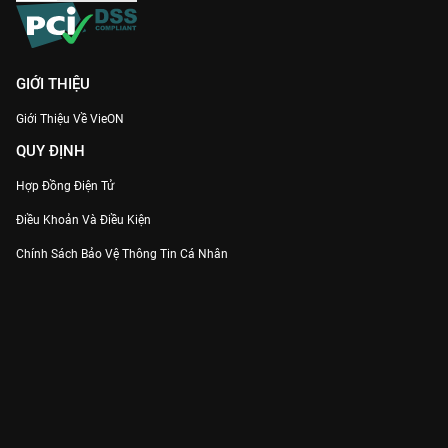
GIỚI THIỆU
Giới Thiệu Về VieON
QUY ĐỊNH
Hợp Đồng Điện Tử
Điều Khoản Và Điều Kiện
Chính Sách Bảo Vệ Thông Tin Cá Nhân
Chính Sách Bảo Vệ Người Tiêu Dùng Dễ Bị Tổn Thương
Thỏa Thuận Sử Dụng Dịch Vụ Mạng Xã Hội
THÔNG TIN
Thông Báo
Trung Tâm Hỗ Trợ