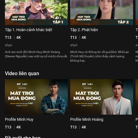
Tập 1. Hoàn cảnh khác biệt
Tập 2. Phát hiện
T
T13
4K
T13
4K
T
45ph
45ph
4
Anh em sinh đôi Minh Huy, Minh Hoàng
Minh Huy có thông tin về quá khứ. Nhã Lan
M
(Steven Nguyễn) sau một sự cố mà bị chia cắt.
(Trình Mỹ Duyên) nhìn thấy cảnh tượng
m
không hay.
k
Video liên quan
Profile Minh Huy
Profile Minh Hoàng
P
T13
4K
T13
4K
T