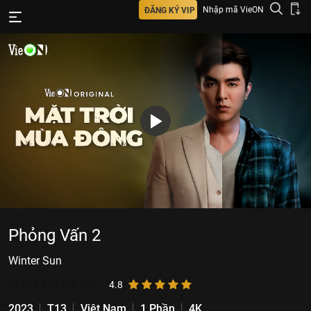
Nhập mã VieON
ĐĂNG KÝ VIP
Phỏng Vấn 2
Winter Sun
21.599.910
lượt xem
4.8
2023
T13
Việt Nam
1 Phần
4K