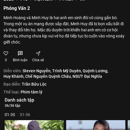
Phỏng Vấn 2
Minh Hoàng và Minh Huy là hai anh em sinh đôi vô cùng gắn bó.
Trong một vụ án mạng được sắp đặt, Minh Huy đã bị bọn xấu bắt đi
và thay đổi tên họ. Mặc dù duyên trời khiến hai anh em có cơ hội
đoàn tụ, nhưng chưa kịp vui vẻ họ đã tiếp tục bị cuốn vào vòng xoáy
giết chóc.
0
Bình luận
Chia sẻ
Diễn viên:
Steven Nguyễn,
Trình Mỹ Duyên,
Quỳnh Lương,
Huy Khánh,
Chế Nguyễn Quỳnh Châu,
NSƯT Đại Nghĩa
Đạo diễn:
Trần Bửu Lộc
Thể loại:
Phim tâm lý
Danh sách tập
36/36 tập
01-30
31-36