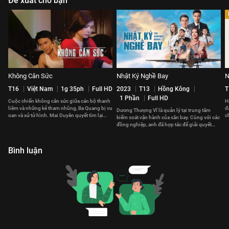
Đề xuất cho bạn
Không Cân Sức
Nhật Ký Nghề Bay
N
T16
Việt Nam
1g 35ph
Full HD
2023
T13
Hồng Kông
T
1 Phần
Full HD
Cuộc chiến không cân sức giữa cán bộ thanh
H
liêm và những kẻ tham nhũng, Ba Quang bị vu
đ
Dương Thượng Vĩ là quản lý tại trung tâm
oan và xử tử hình. Mai Duyên quyết tìm lại
c
kiểm soát vận hành của sân bay. Cùng với các
công lý cho chồng.
v
đồng nghiệp, anh đã hợp tác để giải quyết
những vấn đề phát sinh.
Bình luận