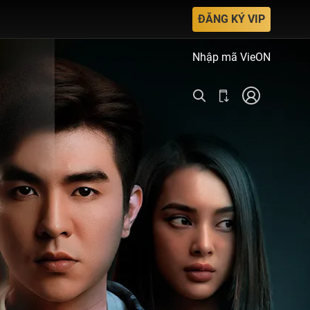
ĐĂNG KÝ VIP
Nhập mã VieON