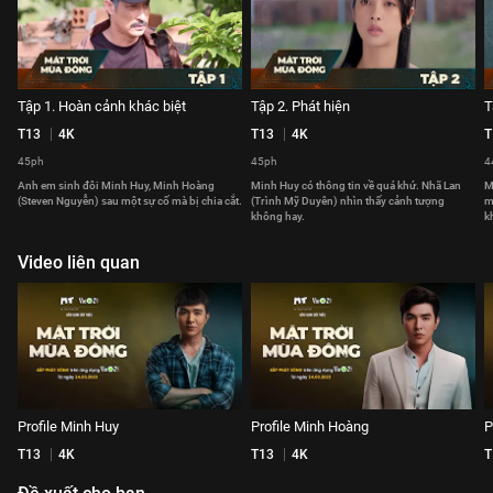
Tập 1. Hoàn cảnh khác biệt
Tập 2. Phát hiện
T
T13
4K
T13
4K
T
45ph
45ph
4
Anh em sinh đôi Minh Huy, Minh Hoàng
Minh Huy có thông tin về quá khứ. Nhã Lan
M
(Steven Nguyễn) sau một sự cố mà bị chia cắt.
(Trình Mỹ Duyên) nhìn thấy cảnh tượng
m
không hay.
k
Video liên quan
Profile Minh Huy
Profile Minh Hoàng
P
T13
4K
T13
4K
T