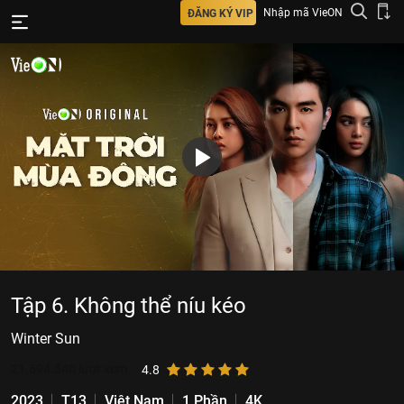
Nhập mã VieON
ĐĂNG KÝ VIP
Tập 6. Không thể níu kéo
Winter Sun
21.594.540
lượt xem
4.8
2023
T13
Việt Nam
1 Phần
4K