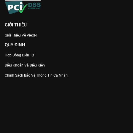
GIỚI THIỆU
Giới Thiệu Về VieON
QUY ĐỊNH
Hợp Đồng Điện Tử
Điều Khoản Và Điều Kiện
Chính Sách Bảo Vệ Thông Tin Cá Nhân
Chính Sách Bảo Vệ Người Tiêu Dùng Dễ Bị Tổn Thương
Thỏa Thuận Sử Dụng Dịch Vụ Mạng Xã Hội
THÔNG TIN
Thông Báo
Trung Tâm Hỗ Trợ