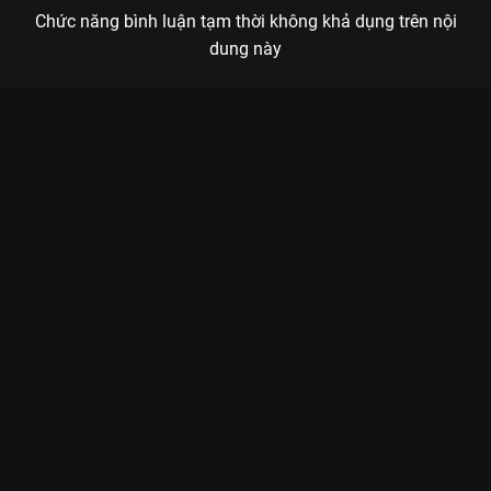
Chức năng bình luận tạm thời không khả dụng trên nội
dung này
Xem Tập 6. Không thể níu kéo Mặt Trời Mùa Đông 2023 - 36
Tập của Việt Nam có sự tham gia của . Thuộc thể loại: Phim bộ