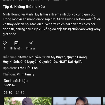
Tập 6. Không thể níu kéo
Minh Hoàng và Minh Huy là hai anh em sinh đôi vô cùng gắn bó.
Trong một vụ án mạng được sắp đặt, Minh Huy đã bị bọn xấu bắt đi
và thay đổi tên họ. Mặc dù duyên trời khiến hai anh em có cơ hội
đoàn tụ, nhưng chưa kịp vui vẻ họ đã tiếp tục bị cuốn vào vòng xoáy
giết chóc.
0
Bình luận
Chia sẻ
Diễn viên:
Steven Nguyễn,
Trình Mỹ Duyên,
Quỳnh Lương,
Huy Khánh,
Chế Nguyễn Quỳnh Châu,
NSƯT Đại Nghĩa
Đạo diễn:
Trần Bửu Lộc
Thể loại:
Phim tâm lý
Danh sách tập
36/36 tập
01-30
31-36