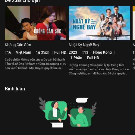
Đề xuất cho bạn
Không Cân Sức
Nhật Ký Nghề Bay
N
T16
Việt Nam
1g 35ph
Full HD
2023
T13
Hồng Kông
T
1 Phần
Full HD
Cuộc chiến không cân sức giữa cán bộ thanh
H
liêm và những kẻ tham nhũng, Ba Quang bị vu
đ
Dương Thượng Vĩ là quản lý tại trung tâm
oan và xử tử hình. Mai Duyên quyết tìm lại
c
kiểm soát vận hành của sân bay. Cùng với các
công lý cho chồng.
v
đồng nghiệp, anh đã hợp tác để giải quyết
những vấn đề phát sinh.
Bình luận