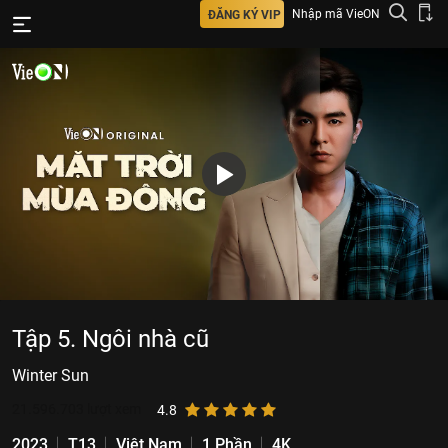
Nhập mã VieON
ĐĂNG KÝ VIP
Tập 5. Ngôi nhà cũ
Winter Sun
21.596.703
lượt xem
4.8
2023
T13
Việt Nam
1 Phần
4K