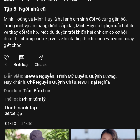
Tập 5. Ngôi nhà cũ
Minh Hoàng và Minh Huy là hai anh em sinh đôi vô cùng gắn bó.
Trong một vụ án mạng được sắp đặt, Minh Huy đã bị bọn xấu bắt đi
và thay đổi tên họ. Mặc dù duyên trời khiến hai anh em có cơ hội
đoàn tụ, nhưng chưa kịp vui vẻ họ đã tiếp tục bị cuốn vào vòng xoáy
giết chóc.
0
Bình luận
Chia sẻ
Diễn viên:
Steven Nguyễn,
Trình Mỹ Duyên,
Quỳnh Lương,
Huy Khánh,
Chế Nguyễn Quỳnh Châu,
NSƯT Đại Nghĩa
Đạo diễn:
Trần Bửu Lộc
Thể loại:
Phim tâm lý
Danh sách tập
36/36 tập
01-30
31-36