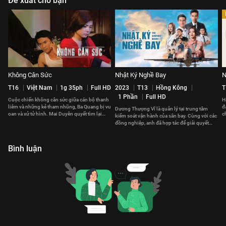
Đề xuất cho bạn
Không Cân Sức
Nhật Ký Nghề Bay
N
T16
Việt Nam
1g 35ph
Full HD
2023
T13
Hồng Kông
T
1 Phần
Full HD
Cuộc chiến không cân sức giữa cán bộ thanh
H
liêm và những kẻ tham nhũng, Ba Quang bị vu
đ
Dương Thượng Vĩ là quản lý tại trung tâm
oan và xử tử hình. Mai Duyên quyết tìm lại
c
kiểm soát vận hành của sân bay. Cùng với các
công lý cho chồng.
v
đồng nghiệp, anh đã hợp tác để giải quyết
những vấn đề phát sinh.
Bình luận