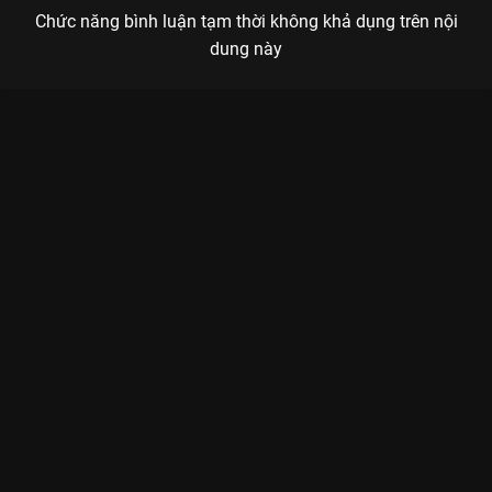
Chức năng bình luận tạm thời không khả dụng trên nội
dung này
Xem Tập 5. Ngôi nhà cũ Mặt Trời Mùa Đông 2023 - 36 Tập của
Việt Nam có sự tham gia của . Thuộc thể loại: Phim bộ