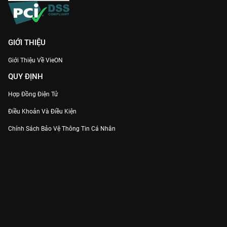
GIỚI THIỆU
Giới Thiệu Về VieON
QUY ĐỊNH
Hợp Đồng Điện Tử
Điều Khoản Và Điều Kiện
Chính Sách Bảo Vệ Thông Tin Cá Nhân
Chính Sách Bảo Vệ Người Tiêu Dùng Dễ Bị Tổn Thương
Thỏa Thuận Sử Dụng Dịch Vụ Mạng Xã Hội
THÔNG TIN
Thông Báo
Trung Tâm Hỗ Trợ