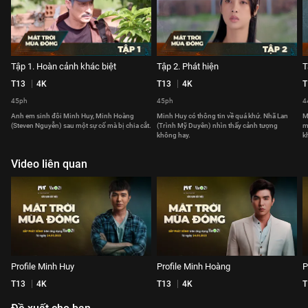
Tập 1. Hoàn cảnh khác biệt
Tập 2. Phát hiện
T
T13
4K
T13
4K
T
45ph
45ph
4
Anh em sinh đôi Minh Huy, Minh Hoàng
Minh Huy có thông tin về quá khứ. Nhã Lan
M
(Steven Nguyễn) sau một sự cố mà bị chia cắt.
(Trình Mỹ Duyên) nhìn thấy cảnh tượng
m
không hay.
k
Video liên quan
Profile Minh Huy
Profile Minh Hoàng
P
T13
4K
T13
4K
T