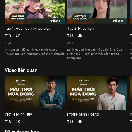
Tập 1. Hoàn cảnh khác biệt
Tập 2. Phát hiện
T
T13
4K
T13
4K
T
45ph
45ph
4
Anh em sinh đôi Minh Huy, Minh Hoàng
Minh Huy có thông tin về quá khứ. Nhã Lan
M
(Steven Nguyễn) sau một sự cố mà bị chia cắt.
(Trình Mỹ Duyên) nhìn thấy cảnh tượng
m
không hay.
k
Video liên quan
Profile Minh Huy
Profile Minh Hoàng
P
T13
4K
T13
4K
T