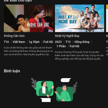
Đề xuất cho bạn
Không Cân Sức
Nhật Ký Nghề Bay
N
T16
Việt Nam
1g 35ph
Full HD
2023
T13
Hồng Kông
T
1 Phần
Full HD
Cuộc chiến không cân sức giữa cán bộ thanh
H
liêm và những kẻ tham nhũng, Ba Quang bị vu
đ
Dương Thượng Vĩ là quản lý tại trung tâm
oan và xử tử hình. Mai Duyên quyết tìm lại
c
kiểm soát vận hành của sân bay. Cùng với các
công lý cho chồng.
v
đồng nghiệp, anh đã hợp tác để giải quyết
những vấn đề phát sinh.
Bình luận