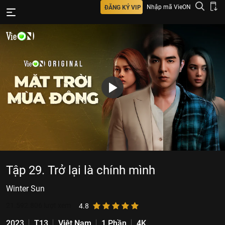
Nhập mã VieON
ĐĂNG KÝ VIP
Tập 29. Trở lại là chính mình
Winter Sun
21.592.806
lượt xem
4.8
2023
T13
Việt Nam
1 Phần
4K