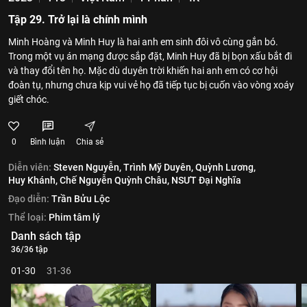
Tập 29. Trở lại là chính mình
Minh Hoàng và Minh Huy là hai anh em sinh đôi vô cùng gắn bó.
Trong một vụ án mạng được sắp đặt, Minh Huy đã bị bọn xấu bắt đi
và thay đổi tên họ. Mặc dù duyên trời khiến hai anh em có cơ hội
đoàn tụ, nhưng chưa kịp vui vẻ họ đã tiếp tục bị cuốn vào vòng xoáy
giết chóc.
0
Bình luận
Chia sẻ
Diễn viên:
Steven Nguyễn,
Trình Mỹ Duyên,
Quỳnh Lương,
Huy Khánh,
Chế Nguyễn Quỳnh Châu,
NSƯT Đại Nghĩa
Đạo diễn:
Trần Bửu Lộc
Thể loại:
Phim tâm lý
Danh sách tập
36/36 tập
01-30
31-36