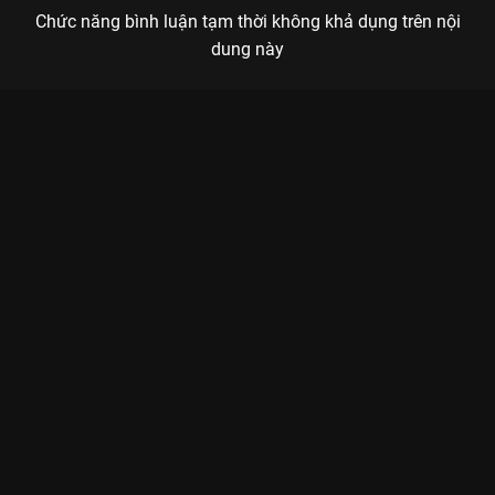
Chức năng bình luận tạm thời không khả dụng trên nội
dung này
Xem Tập 29. Trở lại là chính mình Mặt Trời Mùa Đông 2023 - 36
Tập của Việt Nam có sự tham gia của . Thuộc thể loại: Phim bộ