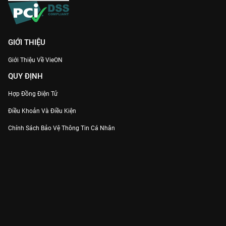
GIỚI THIỆU
Giới Thiệu Về VieON
QUY ĐỊNH
Hợp Đồng Điện Tử
Điều Khoản Và Điều Kiện
Chính Sách Bảo Vệ Thông Tin Cá Nhân
Chính Sách Bảo Vệ Người Tiêu Dùng Dễ Bị Tổn Thương
Thỏa Thuận Sử Dụng Dịch Vụ Mạng Xã Hội
THÔNG TIN
Thông Báo
Trung Tâm Hỗ Trợ