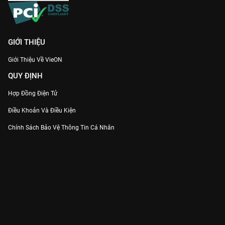
GIỚI THIỆU
Giới Thiệu Về VieON
QUY ĐỊNH
Hợp Đồng Điện Tử
Điều Khoản Và Điều Kiện
Chính Sách Bảo Vệ Thông Tin Cá Nhân
Chính Sách Bảo Vệ Người Tiêu Dùng Dễ Bị Tổn Thương
Thỏa Thuận Sử Dụng Dịch Vụ Mạng Xã Hội
THÔNG TIN
Thông Báo
Trung Tâm Hỗ Trợ