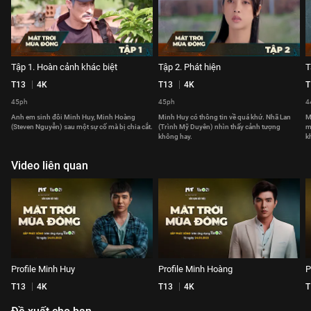
Tập 1. Hoàn cảnh khác biệt
Tập 2. Phát hiện
T
T13
4K
T13
4K
T
45ph
45ph
4
Anh em sinh đôi Minh Huy, Minh Hoàng
Minh Huy có thông tin về quá khứ. Nhã Lan
M
(Steven Nguyễn) sau một sự cố mà bị chia cắt.
(Trình Mỹ Duyên) nhìn thấy cảnh tượng
m
không hay.
k
Video liên quan
Profile Minh Huy
Profile Minh Hoàng
P
T13
4K
T13
4K
T