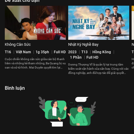
Đề xuất cho bạn
Không Cân Sức
Nhật Ký Nghề Bay
N
T16
Việt Nam
1g 35ph
Full HD
2023
T13
Hồng Kông
T
1 Phần
Full HD
Cuộc chiến không cân sức giữa cán bộ thanh
H
liêm và những kẻ tham nhũng, Ba Quang bị vu
đ
Dương Thượng Vĩ là quản lý tại trung tâm
oan và xử tử hình. Mai Duyên quyết tìm lại
c
kiểm soát vận hành của sân bay. Cùng với các
công lý cho chồng.
v
đồng nghiệp, anh đã hợp tác để giải quyết
những vấn đề phát sinh.
Bình luận