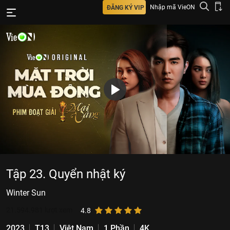
Nhập mã VieON
ĐĂNG KÝ VIP
Tập 23. Quyển nhật ký
Winter Sun
21.594.981
lượt xem
4.8
2023
T13
Việt Nam
1 Phần
4K