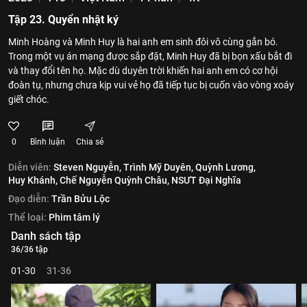
Tập 23. Quyển nhật ký
Minh Hoàng và Minh Huy là hai anh em sinh đôi vô cùng gắn bó.
Trong một vụ án mạng được sắp đặt, Minh Huy đã bị bọn xấu bắt đi
và thay đổi tên họ. Mặc dù duyên trời khiến hai anh em có cơ hội
đoàn tụ, nhưng chưa kịp vui vẻ họ đã tiếp tục bị cuốn vào vòng xoáy
giết chóc.
0
Bình luận
Chia sẻ
Diễn viên:
Steven Nguyễn,
Trình Mỹ Duyên,
Quỳnh Lương,
Huy Khánh,
Chế Nguyễn Quỳnh Châu,
NSƯT Đại Nghĩa
Đạo diễn:
Trần Bửu Lộc
Thể loại:
Phim tâm lý
Danh sách tập
36/36 tập
01-30
31-36