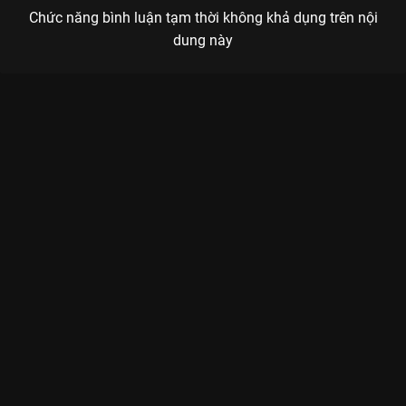
Chức năng bình luận tạm thời không khả dụng trên nội
dung này
Xem Tập 23. Quyển nhật ký Mặt Trời Mùa Đông 2023 - 36 Tập
của Việt Nam có sự tham gia của . Thuộc thể loại: Phim bộ