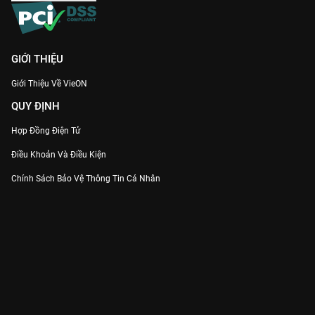
GIỚI THIỆU
Giới Thiệu Về VieON
QUY ĐỊNH
Hợp Đồng Điện Tử
Điều Khoản Và Điều Kiện
Chính Sách Bảo Vệ Thông Tin Cá Nhân
Chính Sách Bảo Vệ Người Tiêu Dùng Dễ Bị Tổn Thương
Thỏa Thuận Sử Dụng Dịch Vụ Mạng Xã Hội
THÔNG TIN
Thông Báo
Trung Tâm Hỗ Trợ