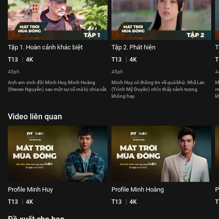
Tập 1. Hoàn cảnh khác biệt
Tập 2. Phát hiện
T
T13
4K
T13
4K
T
45ph
45ph
4
Anh em sinh đôi Minh Huy, Minh Hoàng
Minh Huy có thông tin về quá khứ. Nhã Lan
M
(Steven Nguyễn) sau một sự cố mà bị chia cắt.
(Trình Mỹ Duyên) nhìn thấy cảnh tượng
m
không hay.
k
Video liên quan
Profile Minh Huy
Profile Minh Hoàng
P
T13
4K
T13
4K
T