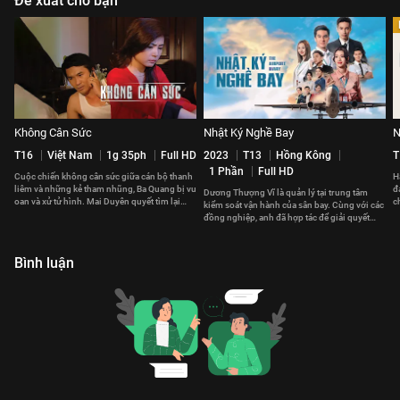
Đề xuất cho bạn
Không Cân Sức
Nhật Ký Nghề Bay
N
T16
Việt Nam
1g 35ph
Full HD
2023
T13
Hồng Kông
T
1 Phần
Full HD
Cuộc chiến không cân sức giữa cán bộ thanh
H
liêm và những kẻ tham nhũng, Ba Quang bị vu
đ
Dương Thượng Vĩ là quản lý tại trung tâm
oan và xử tử hình. Mai Duyên quyết tìm lại
c
kiểm soát vận hành của sân bay. Cùng với các
công lý cho chồng.
v
đồng nghiệp, anh đã hợp tác để giải quyết
những vấn đề phát sinh.
Bình luận