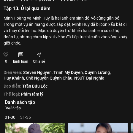
Tập 13. Ở lại qua đêm
Minh Hoàng và Minh Huy là hai anh em sinh đôi vô cùng gắn bó.
Trong một vụ án mạng được sắp đặt, Minh Huy đã bị bọn xấu bắt đi
và thay đổi tên họ. Mặc dù duyên trời khiến hai anh em có cơ hội
đoàn tụ, nhưng chưa kịp vui vẻ họ đã tiếp tục bị cuốn vào vòng xoáy
giết chóc.
0
Bình luận
Chia sẻ
Diễn viên:
Steven Nguyễn,
Trình Mỹ Duyên,
Quỳnh Lương,
Huy Khánh,
Chế Nguyễn Quỳnh Châu,
NSƯT Đại Nghĩa
Đạo diễn:
Trần Bửu Lộc
Thể loại:
Phim tâm lý
Danh sách tập
36/36 tập
01-30
31-36