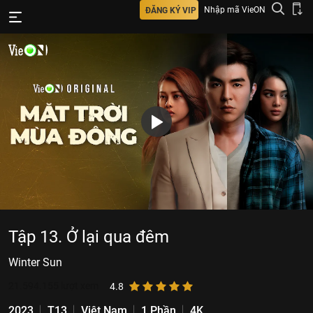
Nhập mã VieON
ĐĂNG KÝ VIP
Tập 13. Ở lại qua đêm
Winter Sun
21.594.155
lượt xem
4.8
2023
T13
Việt Nam
1 Phần
4K