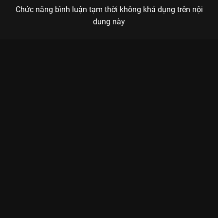
Chức năng bình luận tạm thời không khả dụng trên nội
dung này
Xem Tập 13. Ở lại qua đêm Mặt Trời Mùa Đông 2023 - 36 Tập
của Việt Nam có sự tham gia của . Thuộc thể loại: Phim bộ