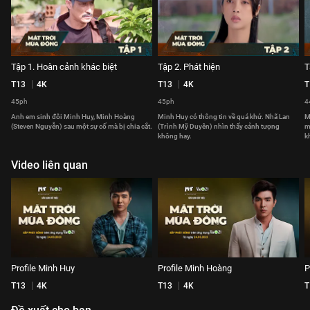
Tập 1. Hoàn cảnh khác biệt
Tập 2. Phát hiện
T
T13
4K
T13
4K
T
45ph
45ph
4
Anh em sinh đôi Minh Huy, Minh Hoàng
Minh Huy có thông tin về quá khứ. Nhã Lan
M
(Steven Nguyễn) sau một sự cố mà bị chia cắt.
(Trình Mỹ Duyên) nhìn thấy cảnh tượng
m
không hay.
k
Video liên quan
Profile Minh Huy
Profile Minh Hoàng
P
T13
4K
T13
4K
T