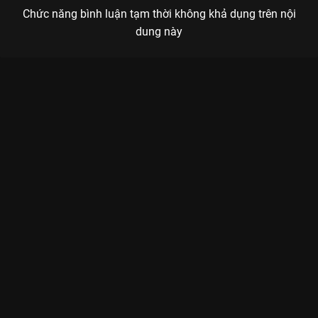
Chức năng bình luận tạm thời không khả dụng trên nội
dung này
Xem Tập 10. Xử lý Mặt Trời Mùa Đông 2023 - 36 Tập của Việt
Nam có sự tham gia của . Thuộc thể loại: Phim bộ