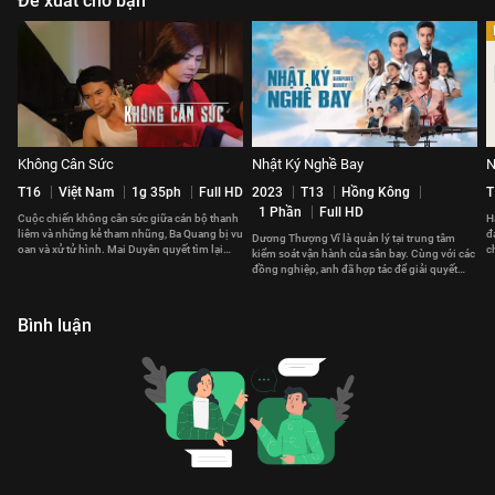
Đề xuất cho bạn
Không Cân Sức
Nhật Ký Nghề Bay
N
T16
Việt Nam
1g 35ph
Full HD
2023
T13
Hồng Kông
T
1 Phần
Full HD
Cuộc chiến không cân sức giữa cán bộ thanh
H
liêm và những kẻ tham nhũng, Ba Quang bị vu
đ
Dương Thượng Vĩ là quản lý tại trung tâm
oan và xử tử hình. Mai Duyên quyết tìm lại
c
kiểm soát vận hành của sân bay. Cùng với các
công lý cho chồng.
v
đồng nghiệp, anh đã hợp tác để giải quyết
những vấn đề phát sinh.
Bình luận