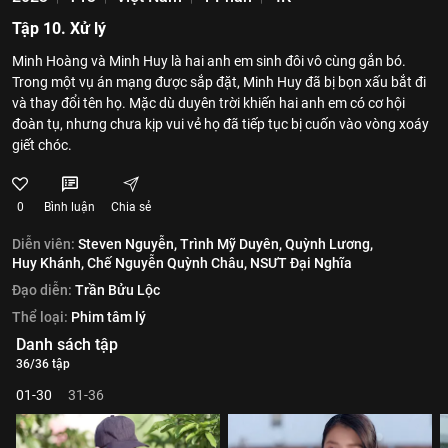
Tập 10. Xử lý
Minh Hoàng và Minh Huy là hai anh em sinh đôi vô cùng gắn bó.
Trong một vụ án mạng được sắp đặt, Minh Huy đã bị bọn xấu bắt đi
và thay đổi tên họ. Mặc dù duyên trời khiến hai anh em có cơ hội
đoàn tụ, nhưng chưa kịp vui vẻ họ đã tiếp tục bị cuốn vào vòng xoáy
giết chóc.
0
Bình luận
Chia sẻ
Diễn viên:
Steven Nguyễn,
Trình Mỹ Duyên,
Quỳnh Lương,
Huy Khánh,
Chế Nguyễn Quỳnh Châu,
NSƯT Đại Nghĩa
Đạo diễn:
Trần Bửu Lộc
Thể loại:
Phim tâm lý
Danh sách tập
36/36 tập
01-30
31-36