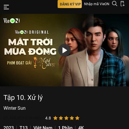
Nhập mã VieON
ĐĂNG KÝ VIP
Tập 10. Xử lý
Winter Sun
21.598.803
lượt xem
4.8
2023
T13
Việt Nam
1 Phần
4K