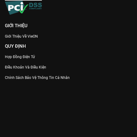
GIỚI THIỆU
Giới Thiệu Về VieON
QUY ĐỊNH
Hợp Đồng Điện Tử
Điều Khoản Và Điều Kiện
Chính Sách Bảo Vệ Thông Tin Cá Nhân
Chính Sách Bảo Vệ Người Tiêu Dùng Dễ Bị Tổn Thương
Thỏa Thuận Sử Dụng Dịch Vụ Mạng Xã Hội
THÔNG TIN
Thông Báo
Trung Tâm Hỗ Trợ