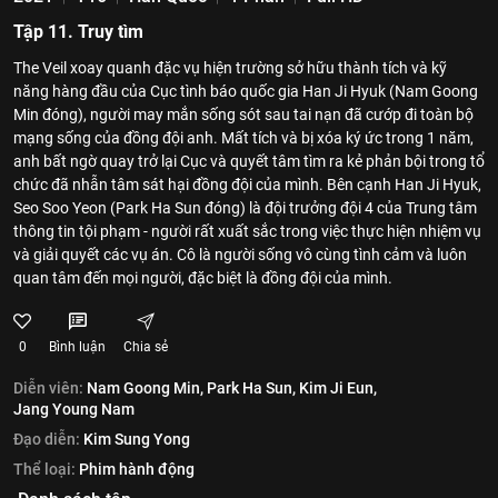
Tập 11. Truy tìm
The Veil xoay quanh đặc vụ hiện trường sở hữu thành tích và kỹ
năng hàng đầu của Cục tình báo quốc gia Han Ji Hyuk (Nam Goong
Min đóng), người may mắn sống sót sau tai nạn đã cướp đi toàn bộ
mạng sống của đồng đội anh. Mất tích và bị xóa ký ức trong 1 năm,
anh bất ngờ quay trở lại Cục và quyết tâm tìm ra kẻ phản bội trong tổ
chức đã nhẫn tâm sát hại đồng đội của mình. Bên cạnh Han Ji Hyuk,
Seo Soo Yeon (Park Ha Sun đóng) là đội trưởng đội 4 của Trung tâm
thông tin tội phạm - người rất xuất sắc trong việc thực hiện nhiệm vụ
và giải quyết các vụ án. Cô là người sống vô cùng tình cảm và luôn
quan tâm đến mọi người, đặc biệt là đồng đội của mình.
0
Bình luận
Chia sẻ
Diễn viên:
Nam Goong Min,
Park Ha Sun,
Kim Ji Eun,
Jang Young Nam
Đạo diễn:
Kim Sung Yong
Thể loại:
Phim hành động