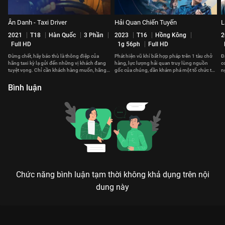
Ẩn Danh - Taxi Driver
Hải Quan Chiến Tuyến
L
2021
T18
Hàn Quốc
3 Phần
2023
T16
Hồng Kông
2
Full HD
1g 56ph
Full HD
Đừng chết, hãy báo thù là thông điệp của
Phát hiện vũ khí bất hợp pháp trên 1 tàu chở
Đ
hãng taxi kỳ lạ gửi đến những vị khách đang
hàng, lực lượng hải quan truy lùng nguồn
c
tuyệt vọng. Chỉ cần khách hàng muốn, hãng
gốc của chúng, dần khám phá một tổ chức tội
n
taxi sẽ giúp họ báo thù
phạm xuyên quốc gia.
c
Bình luận
Chức năng bình luận tạm thời không khả dụng trên nội
dung này
Xem Tập 11. Truy tìm Mặt Trời Đen - 24 Tập của Hàn Quốc có
sự tham gia của . Thuộc thể loại: Phim bộ