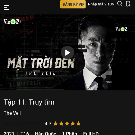
Nhập mã VieON
ĐĂNG KÝ VIP
Tập 11. Truy tìm
The Veil
3.254.332
lượt xem
4.9
2021
T16
Hàn Quốc
1 Phần
Full HD