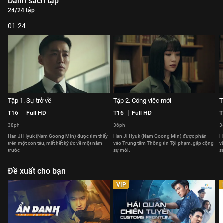
Danh sách tập
24/24 tập
01-24
Tập 1. Sự trở về
Tập 2. Công việc mới
T
T16
Full HD
T16
Full HD
T
38ph
36ph
3
Han Ji Hyuk (Nam Goong Min) được tìm thấy
Han Ji Hyuk (Nam Goong Min) được phân
H
trên một con tàu, mất hết ký ức về một năm
vào Trung tâm Thông tin Tội phạm, gặp cộng
v
trước
sự mới.
sá
Đề xuất cho bạn
VIP