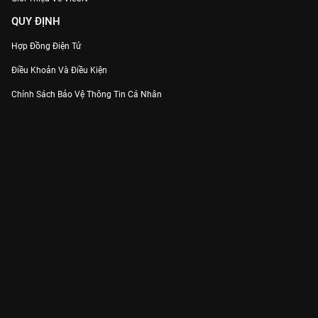
QUY ĐỊNH
Hợp Đồng Điện Tử
Điều Khoản Và Điều Kiện
Chính Sách Bảo Vệ Thông Tin Cá Nhân
Chính Sách Bảo Vệ Người Tiêu Dùng Dễ Bị Tổn Thương
Thỏa Thuận Sử Dụng Dịch Vụ Mạng Xã Hội
THÔNG TIN
Thông Báo
Trung Tâm Hỗ Trợ
Liên Hệ
Góp Ý
Công ty Cổ phần VieON - Địa chỉ: Tầng 5, 222 Pasteur, Phường Xuân Hòa,