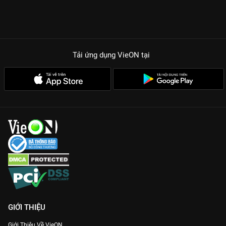
Tải ứng dụng VieON
tại
GIỚI THIỆU
Giới Thiệu Về VieON