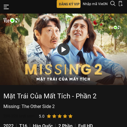
Nhập mã VieON
ĐĂNG KÝ VIP
Mặt Trái Của Mất Tích - Phần 2
Missing: The Other Side 2
296.320
lượt xem
5.0
2022
T16
Hàn Quốc
2 Phần
Full HD