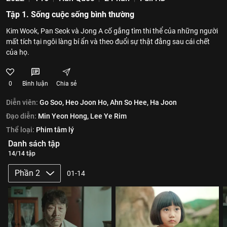
Tập 1. Sống cuộc sống bình thường
Kim Wook, Pan Seok và Jong A cố gắng tìm thi thể của những người
mất tích tại ngôi làng bí ẩn và theo đuổi sự thật đằng sau cái chết
của họ.
0
Bình luận
Chia sẻ
Diễn viên:
Go Soo,
Heo Joon Ho,
Ahn So Hee,
Ha Joon
Đạo diễn:
Min Yeon Hong,
Lee Ye Rim
Thể loại:
Phim tâm lý
Danh sách tập
14/14 tập
Phần 2
01-14