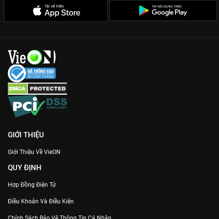
Dàn cast thực lực:
Go Soo và Heo Joon Ho vẫn giữ phong độ
đỉnh cao, bên cạnh sự hỗ trợ đắc lực của Ahn So Hee và Ha
Joon tạo nên bộ tứ phá án cực phẩm.
Cú twist khó lường:
Những bí ẩn đằng sau cái chết của các linh
hồn tại làng 3 Gong được cài cắm khéo léo, giữ chân khán giả
đến giây cuối cùng.
Trải nghiệm hình ảnh tuyệt vời:
VieON cập nhật bản Thuyết
minh với chất lượng Full HD, mang lại trải nghiệm xem phim
mượt mà và chân thực nhất.
Gia nhập hội tìm kiếm linh hồn và trải nghiệm những thước
phim đầy ý nghĩa của
Mặt Trái Của Mất Tích 2
ngay trên
GIỚI THIỆU
VieON
!
Giới Thiệu Về VieON
QUY ĐỊNH
Hợp Đồng Điện Tử
Điều Khoản Và Điều Kiện
Chính Sách Bảo Vệ Thông Tin Cá Nhân