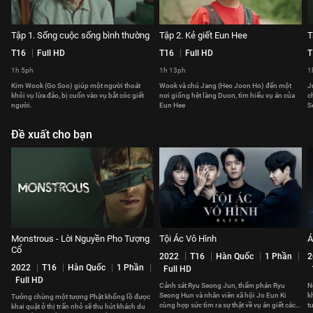
Tập 1. Sống cuộc sống bình thường
Tập 2. Kẻ giết Eun Hee
T
T16
Full HD
T16
Full HD
T
1h 5ph
1h 13ph
1
Kim Wook (Go Soo) giúp một người thoát
Wook và chú Jang (Heo Joon Ho) đến một
J
khỏi vụ lừa đảo, bị cuốn vào vụ bắt cóc giết
nơi giống hệt làng Duon, tìm hiểu vụ án của
c
người.
Eun Hee
S
Đề xuất cho bạn
Monstrous - Lời Nguyền Pho Tượng
Tội Ác Vô Hình
Á
Cổ
2022
T16
Hàn Quốc
1 Phần
2
2022
T16
Hàn Quốc
1 Phần
Full HD
Full HD
Cảnh sát Ryu Seong Jun, thẩm phán Ryu
N
Seong Hun và nhân viên xã hội Jo Eun Ki
k
Tưởng chừng một tượng Phật khổng lồ được
cùng hợp sức tìm ra sự thật về vụ án giết các
t
khai quật ở thị trấn nhỏ sẽ thu hút khách du