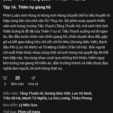
Tập 1A. Thiên hạ giang hồ
Phim Luận Anh Hùng Ai Xứng Anh Hùng chuyển thể từ tiểu thuyết võ
hiệp cùng tên của nhà văn Ôn Thụy An. Bộ phim xoay quanh thiếu
niên anh hùng Vương Tiểu Thạch (Tăng Thuấn Hi), trời sinh tính tình
thiện lương là đồ đệ của Thiên Y cư sĩ. Tiểu Thạch xuống núi đi ngao
du, lần đầu bước chân vào chốn giang hồ, nhân duyên đưa đẩy gặp
gỡ và kết giao bằng hữu chí cốt với Ôn Nhu (Dương Siêu Việt), Bạch
Sầu Phi (Lưu Vũ Ninh) và Tô Mộng Chẩm (Trần Sở Hà). Bốn người
với xuất thân khác nhau cùng một chí anh hùng mà quyết lập lời thề
hẹn kiếp này. Họ cùng nhau vượt qua những khó khăn, hiểm nguy
khó lường nơi giang hồ hiểm ác, dần trưởng thành và hiểu được đạo
nghĩa làm người, chí anh hùng thật sự.
0
Bình luận
Chia sẻ
Diễn viên:
Tăng Thuấn Hi,
Dương Siêu Việt,
Lưu Vũ Ninh,
Trần Sở Hà,
Mạnh Tử Nghĩa,
La Gia Lương,
Thiệu Phong
Đạo diễn:
Lý Mộc Qua
Thể loại:
Phim cổ trang