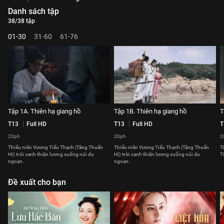
Danh sách tập
38/38 tập
01-30
31-60
61-76
Tập 1A. Thiên hạ giang hồ
Tập 1B. Thiên hạ giang hồ
T
T13
Full HD
T13
Full HD
T
20ph
20ph
2
Thiếu niên Vương Tiểu Thạch (Tăng Thuấn
Thiếu niên Vương Tiểu Thạch (Tăng Thuấn
T
Hi) trời sanh thiện lương xuống núi du
Hi) trời sanh thiện lương xuống núi du
T
ngoạn.
ngoạn.
Đề xuất cho bạn