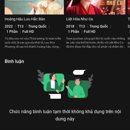
Hoàng Hậu Lưu Hắc Bàn
Liệt Hỏa Như Ca
T
2022
T13
Trung Quốc
2018
T13
Trung Quốc
2
1 Phần
Full HD
1 Phần
Full HD
Từ đứa con rơi của Thừa tướng, bị toàn triều
Vượt qua bao sóng gió khi bị cuốn vào những
B
cười chê, là oan gia của thái tử, Lưu Kim
ân oán của thế hệ trước, thiếu nữ Liệt Như Ca
g
Phượng về sau trở thành hoàng hậu, cùng
đã tìm được lời đáp cho số phận và chấm dứt
h
hoàng đế cai quản giang sơn.
chuỗi bi kịch.
c
Bình luận
Chức năng bình luận tạm thời không khả dụng trên nội
dung này