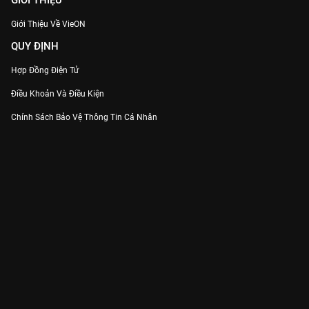
GIỚI THIỆU
Giới Thiệu Về VieON
QUY ĐỊNH
Hợp Đồng Điện Tử
Điều Khoản Và Điều Kiện
Chính Sách Bảo Vệ Thông Tin Cá Nhân
Chính Sách Bảo Vệ Người Tiêu Dùng Dễ Bị Tổn Thương
Thỏa Thuận Sử Dụng Dịch Vụ Mạng Xã Hội
THÔNG TIN
Thông Báo
Trung Tâm Hỗ Trợ
Liên Hệ
Góp Ý