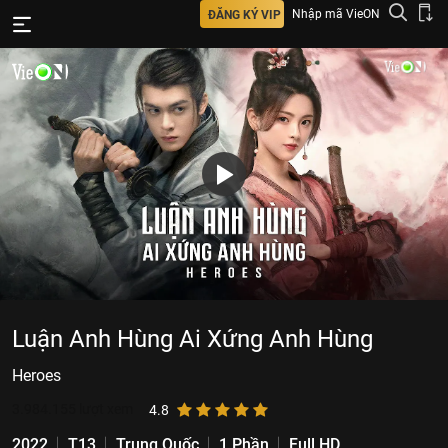
Nhập mã VieON
ĐĂNG KÝ VIP
Luận Anh Hùng Ai Xứng Anh Hùng
Heroes
3.984.155
lượt xem
4.8
2022
T13
Trung Quốc
1 Phần
Full HD