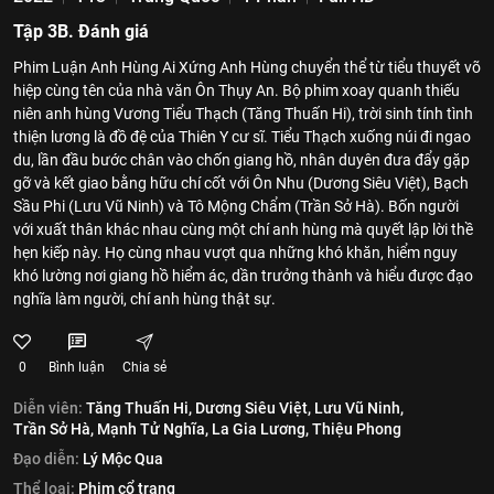
Tập 3B. Đánh giá
Phim Luận Anh Hùng Ai Xứng Anh Hùng chuyển thể từ tiểu thuyết võ
hiệp cùng tên của nhà văn Ôn Thụy An. Bộ phim xoay quanh thiếu
niên anh hùng Vương Tiểu Thạch (Tăng Thuấn Hi), trời sinh tính tình
thiện lương là đồ đệ của Thiên Y cư sĩ. Tiểu Thạch xuống núi đi ngao
du, lần đầu bước chân vào chốn giang hồ, nhân duyên đưa đẩy gặp
gỡ và kết giao bằng hữu chí cốt với Ôn Nhu (Dương Siêu Việt), Bạch
Sầu Phi (Lưu Vũ Ninh) và Tô Mộng Chẩm (Trần Sở Hà). Bốn người
với xuất thân khác nhau cùng một chí anh hùng mà quyết lập lời thề
hẹn kiếp này. Họ cùng nhau vượt qua những khó khăn, hiểm nguy
khó lường nơi giang hồ hiểm ác, dần trưởng thành và hiểu được đạo
nghĩa làm người, chí anh hùng thật sự.
0
Bình luận
Chia sẻ
Diễn viên:
Tăng Thuấn Hi,
Dương Siêu Việt,
Lưu Vũ Ninh,
Trần Sở Hà,
Mạnh Tử Nghĩa,
La Gia Lương,
Thiệu Phong
Đạo diễn:
Lý Mộc Qua
Thể loại:
Phim cổ trang