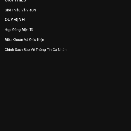
GIỚI THIỆU
Giới Thiệu Về VieON
QUY ĐỊNH
Hợp Đồng Điện Tử
Điều Khoản Và Điều Kiện
Chính Sách Bảo Vệ Thông Tin Cá Nhân
Chính Sách Bảo Vệ Người Tiêu Dùng Dễ Bị Tổn Thương
Thỏa Thuận Sử Dụng Dịch Vụ Mạng Xã Hội
THÔNG TIN
Thông Báo
Trung Tâm Hỗ Trợ
Liên Hệ
Góp Ý