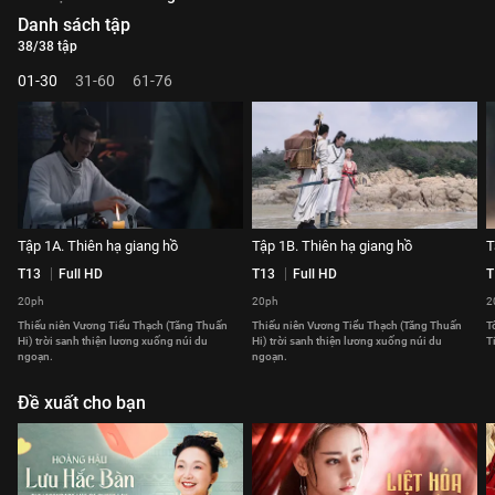
Danh sách tập
38/38 tập
01-30
31-60
61-76
Tập 1A. Thiên hạ giang hồ
Tập 1B. Thiên hạ giang hồ
T
T13
Full HD
T13
Full HD
T
20ph
20ph
2
Thiếu niên Vương Tiểu Thạch (Tăng Thuấn
Thiếu niên Vương Tiểu Thạch (Tăng Thuấn
T
Hi) trời sanh thiện lương xuống núi du
Hi) trời sanh thiện lương xuống núi du
T
ngoạn.
ngoạn.
Đề xuất cho bạn