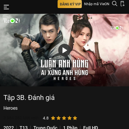
Nhập mã VieON
ĐĂNG KÝ VIP
Tập 3B. Đánh giá
Heroes
3.984.282
lượt xem
4.8
2022
T13
Trung Quốc
1 Phần
Full HD