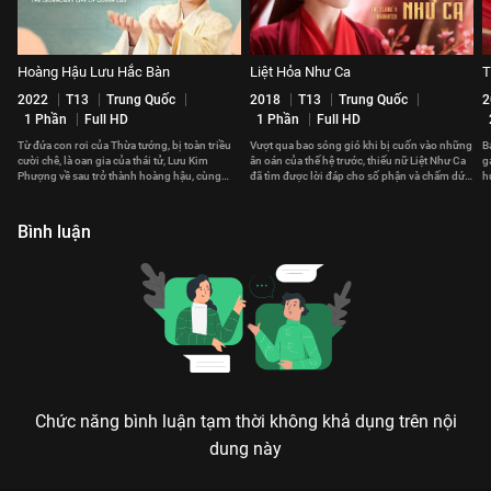
Hoàng Hậu Lưu Hắc Bàn
Liệt Hỏa Như Ca
T
2022
T13
Trung Quốc
2018
T13
Trung Quốc
2
1 Phần
Full HD
1 Phần
Full HD
Từ đứa con rơi của Thừa tướng, bị toàn triều
Vượt qua bao sóng gió khi bị cuốn vào những
B
cười chê, là oan gia của thái tử, Lưu Kim
ân oán của thế hệ trước, thiếu nữ Liệt Như Ca
g
Phượng về sau trở thành hoàng hậu, cùng
đã tìm được lời đáp cho số phận và chấm dứt
h
hoàng đế cai quản giang sơn.
chuỗi bi kịch.
c
Bình luận
Chức năng bình luận tạm thời không khả dụng trên nội
dung này