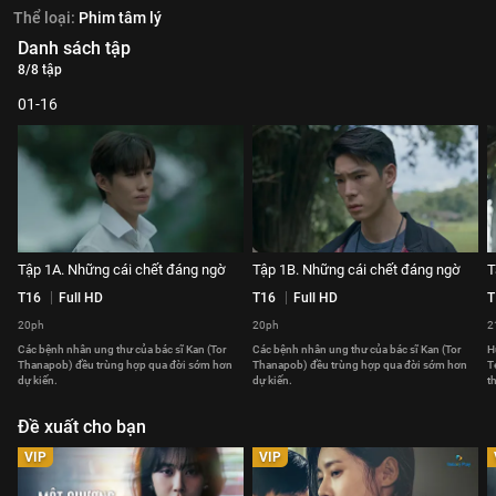
Thể loại:
Phim tâm lý
Danh sách tập
8/8 tập
01-16
Tập 1A. Những cái chết đáng ngờ
Tập 1B. Những cái chết đáng ngờ
T
T16
Full HD
T16
Full HD
T
20ph
20ph
2
Các bệnh nhân ung thư của bác sĩ Kan (Tor
Các bệnh nhân ung thư của bác sĩ Kan (Tor
H
Thanapob) đều trùng hợp qua đời sớm hơn
Thanapob) đều trùng hợp qua đời sớm hơn
T
dự kiến.
dự kiến.
t
Đề xuất cho bạn
VIP
VIP