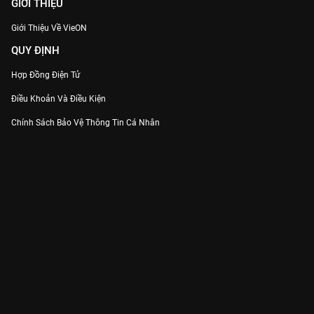
GIỚI THIỆU
Giới Thiệu Về VieON
QUY ĐỊNH
Hợp Đồng Điện Tử
Điều Khoản Và Điều Kiện
Chính Sách Bảo Vệ Thông Tin Cá Nhân
Chính Sách Bảo Vệ Người Tiêu Dùng Dễ Bị Tổn Thương
Thỏa Thuận Sử Dụng Dịch Vụ Mạng Xã Hội
THÔNG TIN
Thông Báo
Trung Tâm Hỗ Trợ
Liên Hệ
Góp Ý