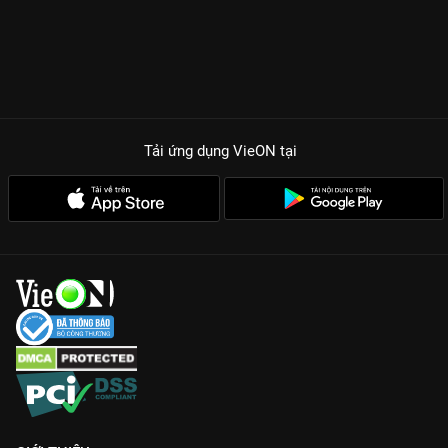
khiến người xem không thể rời mắt khỏi màn hình dù chỉ một
giây.
TẠI SAO BẠN SẼ BỊ THAO TÚNG BỞI LỰA CHỌN SỐNG CHẾT?
Dàn Cast Gấp Đôi Visual:
Tor Thanapob và JJ Krissanapoom
tạo nên một cặp bài trùng đỉnh cao cả về nhan sắc lẫn thực lực
diễn xuất.
Cốt truyện Twist chồng Twist:
Những vụ án hóc búa với cách
Tải ứng dụng VieON
tại
phá án dựa trên bằng chứng y khoa hiện đại, chân thực đến gai
người.
Bối cảnh chuyên nghiệp:
Phim tái hiện thế giới pháp y đầy
nghiêm túc, tỉ mỉ, mang lại trải nghiệm điện ảnh chất lượng
cao.
Xem độc quyền trên VieON:
Cập nhật bản Thuyết minh sớm
nhất với chất lượng âm thanh, hình ảnh chuẩn 4K.
Đừng bỏ lỡ hành trình đi tìm công lý đầy nghiệt ngã trong
Lựa
Chọn Sống Chết
, duy nhất trên
VieON
!