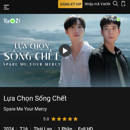
Nhập mã VieON
ĐĂNG KÝ VIP
Lựa Chọn Sống Chết
Spare Me Your Mercy
1.035.492
lượt xem
5.0
2024
T16
Thái Lan
1 Phần
Full HD