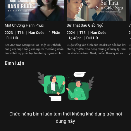
Một Chương Hạnh Phúc
Sự Thật Sau Giấc Ngủ
7
2023
T16
Hàn Quốc
1 Phần
2024
T13
Hàn Quốc
2
Full HD
1g 40ph
Full HD
Seo Jae Won (Jang Na Ra) - một CEO thành
Cuộc sống yên bình của Deok Hee đảo lộn khi
C
công với cuộc sống vạn người mê bỗng chốc
chứng mất trí nhớ hé lộ những điều kỳ lạ. Sau
t
tan vỡ bởi sự phản bội từ những người cô tin
cái chết của Joon Seok, cô lần theo ký ức và
g
tưởng nhất.
tìm ra sự thật.
b
Bình luận
Chức năng bình luận tạm thời không khả dụng trên nội
dung này