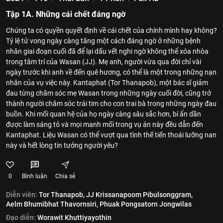
Tập 1A. Những cái chết đáng ngờ
Chúng ta có quyền quyết định về cái chết của chính mình hay không?
Tỷ lệ tử vong ngày càng tăng một cách đáng ngờ ở những bệnh
nhân giai đoạn cuối đã để lại dấu vết nghi ngờ không thể xóa nhòa
trong tâm trí của Wasan (JJ). Mẹ anh, người vừa qua đời chỉ vài
ngày trước khi anh về đến quê hương, có thể là một trong những nạn
nhân của vụ việc này. Kantaphat (Tor Thanapob), một bác sĩ giảm
đau từng chăm sóc mẹ Wasan trong những ngày cuối đời, cũng trở
thành người chăm sóc trái tim cho con trai bà trong những ngày đau
buồn. Khi mối quan hệ của họ ngày càng sâu sắc hơn, bí ẩn dần
được làm sáng tỏ và mọi manh mối trong vụ án này đều dẫn đến
Kantaphat. Liệu Wasan có thể vượt qua tình thế tiến thoái lưỡng nan
này và hết lòng tin tưởng người yêu?
0
Bình luận
Chia sẻ
Diễn viên:
Tor Thanapob,
JJ Krissanapoom Pibulsonggram,
Aelm Bhumibhat Thavornsiri,
Phuak Pongsatorn Jongwilas
Đạo diễn:
Worawit Khuttiyayothin