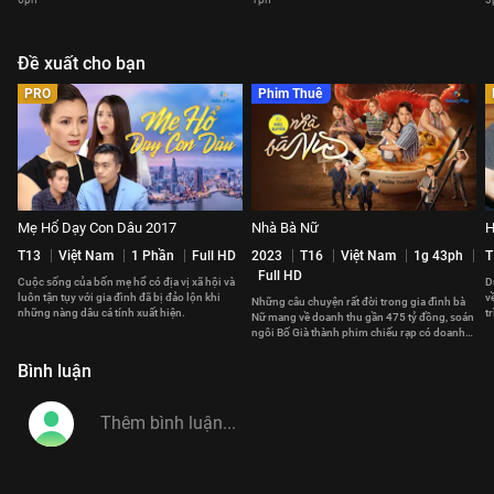
Đề xuất cho bạn
PRO
Phim Thuê
Mẹ Hổ Dạy Con Dâu 2017
Nhà Bà Nữ
H
T13
Việt Nam
1 Phần
Full HD
2023
T16
Việt Nam
1g 43ph
T
Full HD
Cuộc sống của bốn mẹ hổ có địa vị xã hội và
D
luôn tận tụy với gia đình đã bị đảo lộn khi
v
Những câu chuyện rất đời trong gia đình bà
những nàng dâu cá tính xuất hiện.
t
Nữ mang về doanh thu gần 475 tỷ đồng, soán
x
ngôi Bố Già thành phim chiếu rạp có doanh
thu cao nhất Việt Nam.
Bình luận