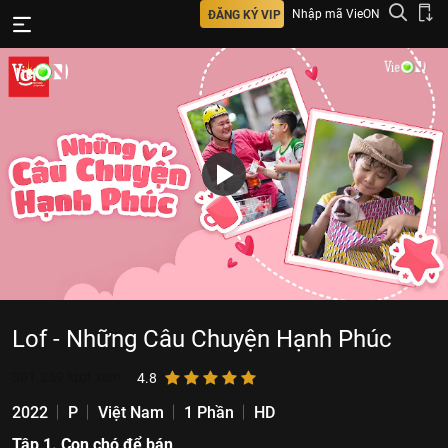
Nhập mã VieON
ĐĂNG KÝ VIP
Lof - Những Câu Chuyện Hạnh Phúc
301.259
lượt xem
4.8
2022
P
Việt Nam
1 Phần
HD
Tập 1. Con chó để bán