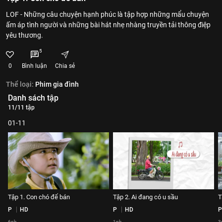
LOF - Những câu chuyện hạnh phúc là tập hợp những mẩu chuyện
ấm áp tình người và những bài hát nhẹ nhàng truyền tải thông điệp
yêu thương.
5
0
Bình luận
Chia sẻ
Thể loại:
Phim gia đình
Danh sách tập
11/11 tập
01-11
Tập 1. Con chó để bán
Tập 2. Ai đang có u sầu
T
P
HD
P
HD
P
6ph
1ph
3