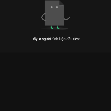
Hãy là người bình luận đầu tiên!
LOF - NHỮNG CÂU CHUYỆN HẠNH PHÚC: KHI LÒNG TỐT LÀ
NGÔN NGỮ CHUNG
Hạnh phúc không phải là điểm đến, mà là cách chúng ta chọn đối xử với nhau mỗi
ngày. – Thông điệp ấm áp từ series Lof.
Giữa cuộc sống ồn ào và vội vã, đôi khi chúng ta cần một
khoảng lặng để tâm hồn được sưởi ấm.
Lof - Những Câu
Chuyện Hạnh Phúc
chính là khoảng lặng quý giá đó trên
VieON
. Với 11 tập phim là 11 lát cắt khác nhau về cuộc đời,
series này đã chạm đến trái tim hàng triệu khán giả Việt bởi sự
giản dị, chân thực và tràn đầy hơi thở yêu thương.