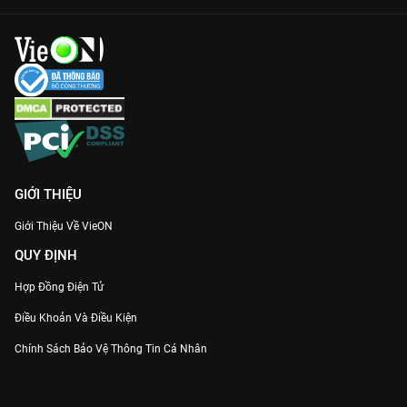
Xem miễn phí trên VieON:
Trải nghiệm hình ảnh mượt mà,
không quảng cáo gây ngắt quãng cảm xúc.
Hãy để
Lof - Những Câu Chuyện Hạnh Phúc
vỗ về tâm hồn bạn
sau một ngày dài mệt mỏi. Truy cập
VieON
và bắt đầu hành
trình tìm kiếm hạnh phúc ngay!
GIỚI THIỆU
Giới Thiệu Về VieON
QUY ĐỊNH
Hợp Đồng Điện Tử
Điều Khoản Và Điều Kiện
Chính Sách Bảo Vệ Thông Tin Cá Nhân
Chính Sách Bảo Vệ Người Tiêu Dùng Dễ Bị Tổn Thương