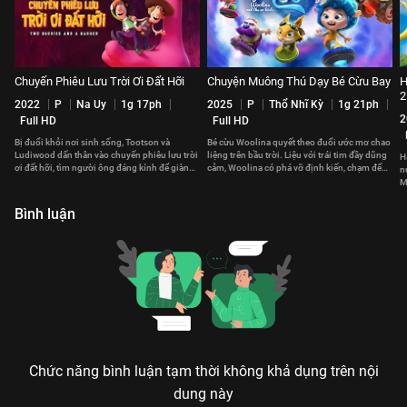
Chuyến Phiêu Lưu Trời Ơi Đất Hỡi
Chuyện Muông Thú Dạy Bé Cừu Bay
H
2
2022
P
Na Uy
1g 17ph
2025
P
Thổ Nhĩ Kỳ
1g 21ph
2
Full HD
Full HD
Bị đuổi khỏi nơi sinh sống, Tootson và
Bé cừu Woolina quyết theo đuổi ước mơ chao
Ludiwood dấn thân vào chuyến phiêu lưu trời
liệng trên bầu trời. Liệu với trái tim đầy dũng
H
ơi đất hỡi, tìm người ông đáng kính để giành
cảm, Woolina có phá vỡ định kiến, chạm đến
n
lại căn nhà thân yêu.
ước mơ?
M
g
Bình luận
Chức năng bình luận tạm thời không khả dụng trên nội
dung này