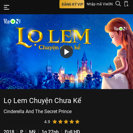
Nhập mã VieON
ĐĂNG KÝ VIP
Lọ Lem Chuyện Chưa Kể
Cinderella And The Secret Prince
1.674.060
lượt xem
4.9
2018
P
Mỹ
1g 27ph
Full HD