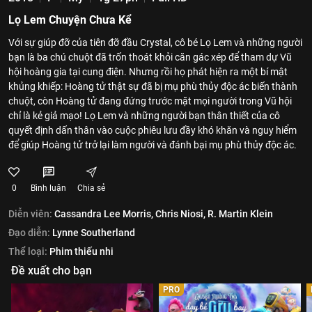
Lọ Lem Chuyện Chưa Kể
Với sự giúp đỡ của tiên đỡ đầu Crystal, cô bé Lọ Lem và những người
bạn là ba chú chuột đã trốn thoát khỏi căn gác xép để tham dự Vũ
hội hoàng gia tại cung điện. Nhưng rồi họ phát hiện ra một bí mật
khủng khiếp: Hoàng tử thật sự đã bị mụ phù thủy độc ác biến thành
chuột, còn Hoàng tử đang đứng trước mặt mọi người trong Vũ hội
chỉ là kẻ giả mạo! Lọ Lem và những người bạn thân thiết của cô
quyết định dấn thân vào cuộc phiêu lưu đầy khó khăn và nguy hiểm
để giúp Hoàng tử trở lại làm người và đánh bại mụ phù thủy độc ác.
0
Bình luận
Chia sẻ
Diễn viên:
Cassandra Lee Morris,
Chris Niosi,
R. Martin Klein
Đạo diễn:
Lynne Southerland
Thể loại:
Phim thiếu nhi
Đề xuất cho bạn
PRO