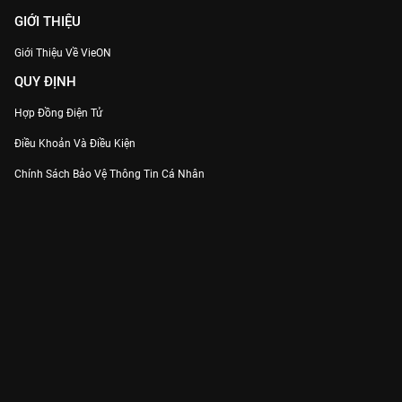
GIỚI THIỆU
Giới Thiệu Về VieON
QUY ĐỊNH
Hợp Đồng Điện Tử
Điều Khoản Và Điều Kiện
Chính Sách Bảo Vệ Thông Tin Cá Nhân
Chính Sách Bảo Vệ Người Tiêu Dùng Dễ Bị Tổn Thương
Thỏa Thuận Sử Dụng Dịch Vụ Mạng Xã Hội
THÔNG TIN
Thông Báo
Trung Tâm Hỗ Trợ
Liên Hệ
Góp Ý