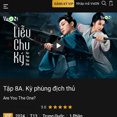
Nhập mã VieON
ĐĂNG KÝ VIP
Tập 8A. Kỳ phùng địch thủ
Are You The One?
13.355.735
lượt xem
5.0
VIP
2024
T13
Trung Quốc
1 Phần