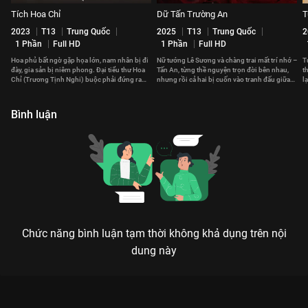
Tích Hoa Chỉ
Dữ Tấn Trường An
T
2023
T13
Trung Quốc
2025
T13
Trung Quốc
2
1 Phần
Full HD
1 Phần
Full HD
Hoa phủ bất ngờ gặp họa lớn, nam nhân bị đi
Nữ tướng Lê Sương và chàng trai mất trí nhớ –
T
đày, gia sản bị niêm phong. Đại tiểu thư Hoa
Tấn An, từng thề nguyện trọn đời bên nhau,
t
Chỉ (Trương Tịnh Nghi) buộc phải đứng ra
nhưng rồi cả hai bị cuốn vào tranh đấu giữa
l
gánh vác cả gia tộc.
các quốc gia.
c
Bình luận
Chức năng bình luận tạm thời không khả dụng trên nội
dung này
Xem Tập 8A. Kỳ phùng địch thủ Liễu Chu Ký - 40 Tập của Trung
Quốc có sự tham gia của . Thuộc thể loại: Phim bộ