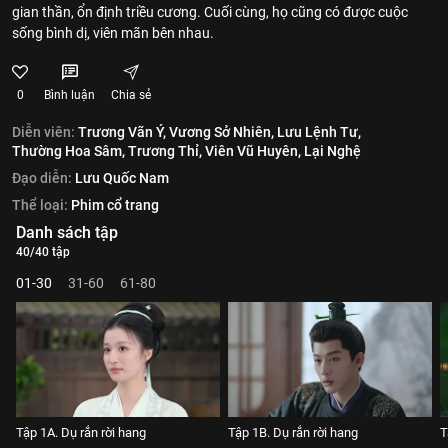
gian thần, ổn định triều cương. Cuối cùng, họ cũng có được cuộc
sống bình dị, viên mãn bên nhau.
0
Bình luận
Chia sẻ
Diễn viên:
Trương Vãn Ý,
Vương Sở Nhiên,
Lưu Lệnh Tư,
Thường Hoa Sâm,
Trương Thỉ,
Viên Vũ Huyên,
Lại Nghệ
Đạo diễn:
Lưu Quốc Nam
Thể loại:
Phim cổ trang
Danh sách tập
40/40 tập
01-30
31-60
61-80
Tập 1A. Dụ rắn rời hang
Tập 1B. Dụ rắn rời hang
T