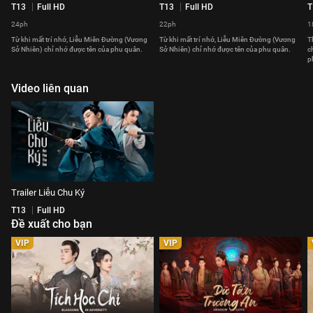
T13
Full HD
T13
Full HD
T
24ph
22ph
1
Từ khi mất trí nhớ, Liễu Miên Đường (Vương
Từ khi mất trí nhớ, Liễu Miên Đường (Vương
T
Sở Nhiên) chỉ nhớ được tên của phu quân.
Sở Nhiên) chỉ nhớ được tên của phu quân.
c
p
Video liên quan
Trailer Liễu Chu Ký
T13
Full HD
Đề xuất cho bạn
VIP
VIP