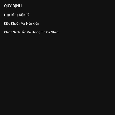
QUY ĐỊNH
Hợp Đồng Điện Tử
Điều Khoản Và Điều Kiện
Chính Sách Bảo Vệ Thông Tin Cá Nhân
Chính Sách Bảo Vệ Người Tiêu Dùng Dễ Bị Tổn Thương
Thỏa Thuận Sử Dụng Dịch Vụ Mạng Xã Hội
THÔNG TIN
Thông Báo
Trung Tâm Hỗ Trợ
Liên Hệ
Góp Ý
Công ty Cổ phần VieON - Địa chỉ: Tầng 5, 222 Pasteur, Phường Xuân Hòa,