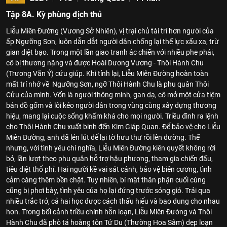
Tập 8A. Kỳ phùng địch thủ
Liễu Miên Đường (Vương Sở Nhiên), vị trại chủ tài trí hơn người của
ấp Ngưỡng Sơn, luôn dẫn dắt người dân chống lại thế lực xấu xa, trừ
gian diệt bạo. Trong một lần giao tranh ác chiến với nhiều phe phái,
cô bị thương nặng và được Hoài Dương Vương - Thôi Hành Chu
(Trương Vãn Ý) cứu giúp. Khi tỉnh lại, Liễu Miên Đường hoàn toàn
mất trí nhớ về Ngưỡng Sơn, ngỡ Thôi Hành Chu là phu quân Thôi
Cửu của mình. Vốn là người thông minh, gan dạ, cô mở một cửa tiệm
bán đồ gốm và lôi kéo người dân trong vùng cùng xây dựng thương
hiệu, mang lại cuộc sống khấm khá cho mọi người. Triều đình ra lệnh
cho Thôi Hành Chu xuất binh đến Kim Giáp Quan. Để bảo vệ cho Liễu
Miên Đường, anh đã lén lút để lại tờ hưu thư rồi lên đường. Thế
nhưng, với tình yêu chí nghĩa, Liễu Miên Đường kiên quyết không rời
bỏ, lần lượt theo phu quân hỗ trợ hậu phương, tham gia chiến đấu,
tiêu diệt thổ phỉ. Hai người kề vai sát cánh, bảo vệ biên cương, tình
cảm càng thêm bền chặt. Tuy nhiên, bí mật thân phận cuối cùng
cũng bị phơi bày, tình yêu của họ lại đứng trước sóng gió. Trải qua
nhiều trắc trở, cả hai học được cách thấu hiểu và bao dung cho nhau
hơn. Trong bối cảnh triều chính hỗn loạn, Liễu Miên Đường và Thôi
Hành Chu đã phò tá hoàng tôn Tử Du (Thường Hoa Sâm) dẹp loạn