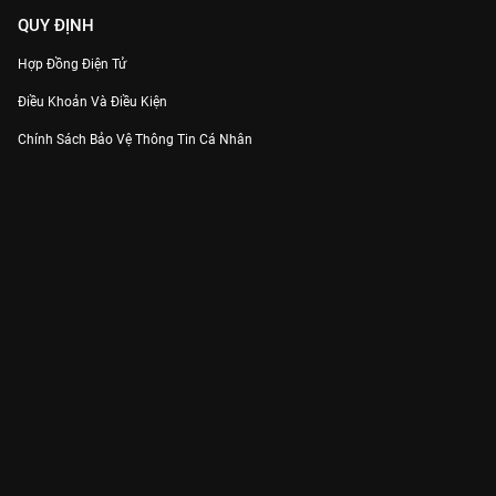
QUY ĐỊNH
Hợp Đồng Điện Tử
Điều Khoản Và Điều Kiện
Chính Sách Bảo Vệ Thông Tin Cá Nhân
Chính Sách Bảo Vệ Người Tiêu Dùng Dễ Bị Tổn Thương
Thỏa Thuận Sử Dụng Dịch Vụ Mạng Xã Hội
THÔNG TIN
Thông Báo
Trung Tâm Hỗ Trợ
Liên Hệ
Góp Ý
Công ty Cổ phần VieON - Địa chỉ: Tầng 5, 222 Pasteur, Phường Xuân Hòa,