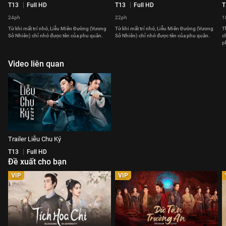
T13
Full HD
T13
Full HD
T
24ph
22ph
1
Từ khi mất trí nhớ, Liễu Miên Đường (Vương
Từ khi mất trí nhớ, Liễu Miên Đường (Vương
T
Sở Nhiên) chỉ nhớ được tên của phu quân.
Sở Nhiên) chỉ nhớ được tên của phu quân.
c
p
Video liên quan
Trailer Liễu Chu Ký
T13
Full HD
Đề xuất cho bạn
VIP
VIP