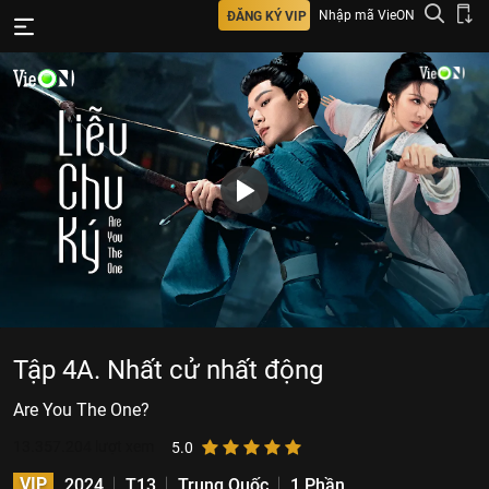
Nhập mã VieON
ĐĂNG KÝ VIP
Tập 4A. Nhất cử nhất động
Are You The One?
13.357.204
lượt xem
5.0
VIP
2024
T13
Trung Quốc
1 Phần