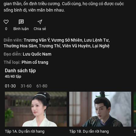
gian thần, ổn định triều cương. Cuối cùng, họ cũng có được cuộc
sống bình dị, viên mãn bên nhau.
0
Bình luận
Chia sẻ
Diễn viên:
Trương Vãn Ý,
Vương Sở Nhiên,
Lưu Lệnh Tư,
Thường Hoa Sâm,
Trương Thỉ,
Viên Vũ Huyên,
Lại Nghệ
Đạo diễn:
Lưu Quốc Nam
Thể loại:
Phim cổ trang
Danh sách tập
40/40 tập
01-30
31-60
61-80
Tập 1A. Dụ rắn rời hang
Tập 1B. Dụ rắn rời hang
T