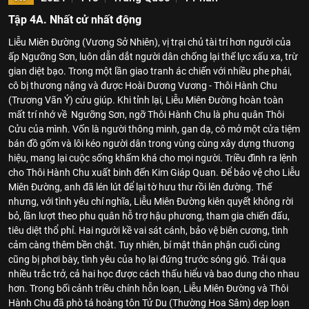
Tập 4A. Nhất cử nhất động
Liễu Miên Đường (Vương Sở Nhiên), vị trại chủ tài trí hơn người của
ấp Ngưỡng Sơn, luôn dẫn dắt người dân chống lại thế lực xấu xa, trừ
gian diệt bạo. Trong một lần giao tranh ác chiến với nhiều phe phái,
cô bị thương nặng và được Hoài Dương Vương - Thôi Hành Chu
(Trương Vãn Ý) cứu giúp. Khi tỉnh lại, Liễu Miên Đường hoàn toàn
mất trí nhớ về Ngưỡng Sơn, ngỡ Thôi Hành Chu là phu quân Thôi
Cửu của mình. Vốn là người thông minh, gan dạ, cô mở một cửa tiệm
bán đồ gốm và lôi kéo người dân trong vùng cùng xây dựng thương
hiệu, mang lại cuộc sống khấm khá cho mọi người. Triều đình ra lệnh
cho Thôi Hành Chu xuất binh đến Kim Giáp Quan. Để bảo vệ cho Liễu
Miên Đường, anh đã lén lút để lại tờ hưu thư rồi lên đường. Thế
nhưng, với tình yêu chí nghĩa, Liễu Miên Đường kiên quyết không rời
bỏ, lần lượt theo phu quân hỗ trợ hậu phương, tham gia chiến đấu,
tiêu diệt thổ phỉ. Hai người kề vai sát cánh, bảo vệ biên cương, tình
cảm càng thêm bền chặt. Tuy nhiên, bí mật thân phận cuối cùng
cũng bị phơi bày, tình yêu của họ lại đứng trước sóng gió. Trải qua
nhiều trắc trở, cả hai học được cách thấu hiểu và bao dung cho nhau
hơn. Trong bối cảnh triều chính hỗn loạn, Liễu Miên Đường và Thôi
Hành Chu đã phò tá hoàng tôn Tử Du (Thường Hoa Sâm) dẹp loạn