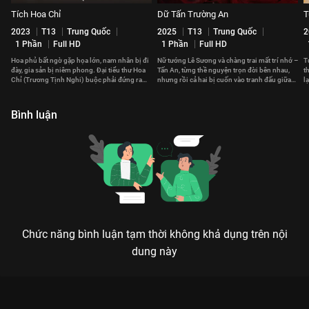
Tích Hoa Chỉ
Dữ Tấn Trường An
T
2023
T13
Trung Quốc
2025
T13
Trung Quốc
2
1 Phần
Full HD
1 Phần
Full HD
Hoa phủ bất ngờ gặp họa lớn, nam nhân bị đi
Nữ tướng Lê Sương và chàng trai mất trí nhớ –
T
đày, gia sản bị niêm phong. Đại tiểu thư Hoa
Tấn An, từng thề nguyện trọn đời bên nhau,
t
Chỉ (Trương Tịnh Nghi) buộc phải đứng ra
nhưng rồi cả hai bị cuốn vào tranh đấu giữa
l
gánh vác cả gia tộc.
các quốc gia.
c
Bình luận
Chức năng bình luận tạm thời không khả dụng trên nội
dung này
Xem Tập 4A. Nhất cử nhất động Liễu Chu Ký - 40 Tập của
Trung Quốc có sự tham gia của . Thuộc thể loại: Phim bộ