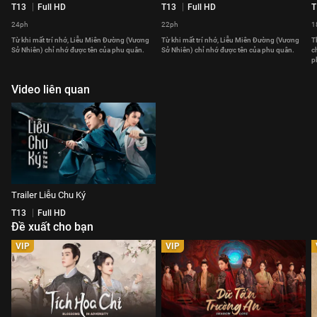
T13
Full HD
T13
Full HD
T
24ph
22ph
1
Từ khi mất trí nhớ, Liễu Miên Đường (Vương
Từ khi mất trí nhớ, Liễu Miên Đường (Vương
T
Sở Nhiên) chỉ nhớ được tên của phu quân.
Sở Nhiên) chỉ nhớ được tên của phu quân.
c
p
Video liên quan
Trailer Liễu Chu Ký
T13
Full HD
Đề xuất cho bạn
VIP
VIP