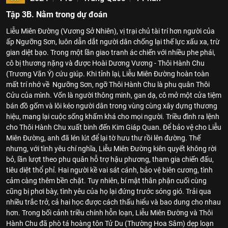
Tập 3B. Nằm trong dự đoán
Liễu Miên Đường (Vương Sở Nhiên), vị trại chủ tài trí hơn người của
ấp Ngưỡng Sơn, luôn dẫn dắt người dân chống lại thế lực xấu xa, trừ
gian diệt bạo. Trong một lần giao tranh ác chiến với nhiều phe phái,
cô bị thương nặng và được Hoài Dương Vương - Thôi Hành Chu
(Trương Vãn Ý) cứu giúp. Khi tỉnh lại, Liễu Miên Đường hoàn toàn
mất trí nhớ về Ngưỡng Sơn, ngỡ Thôi Hành Chu là phu quân Thôi
Cửu của mình. Vốn là người thông minh, gan dạ, cô mở một cửa tiệm
bán đồ gốm và lôi kéo người dân trong vùng cùng xây dựng thương
hiệu, mang lại cuộc sống khấm khá cho mọi người. Triều đình ra lệnh
cho Thôi Hành Chu xuất binh đến Kim Giáp Quan. Để bảo vệ cho Liễu
Miên Đường, anh đã lén lút để lại tờ hưu thư rồi lên đường. Thế
nhưng, với tình yêu chí nghĩa, Liễu Miên Đường kiên quyết không rời
bỏ, lần lượt theo phu quân hỗ trợ hậu phương, tham gia chiến đấu,
tiêu diệt thổ phỉ. Hai người kề vai sát cánh, bảo vệ biên cương, tình
cảm càng thêm bền chặt. Tuy nhiên, bí mật thân phận cuối cùng
cũng bị phơi bày, tình yêu của họ lại đứng trước sóng gió. Trải qua
nhiều trắc trở, cả hai học được cách thấu hiểu và bao dung cho nhau
hơn. Trong bối cảnh triều chính hỗn loạn, Liễu Miên Đường và Thôi
Hành Chu đã phò tá hoàng tôn Tử Du (Thường Hoa Sâm) dẹp loạn