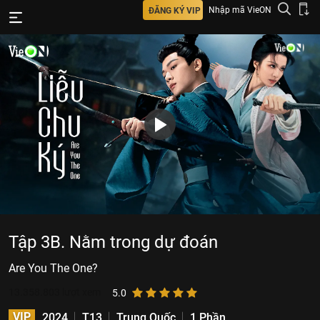
Nhập mã VieON
ĐĂNG KÝ VIP
Tập 3B. Nằm trong dự đoán
Are You The One?
13.358.803
lượt xem
5.0
VIP
2024
T13
Trung Quốc
1 Phần