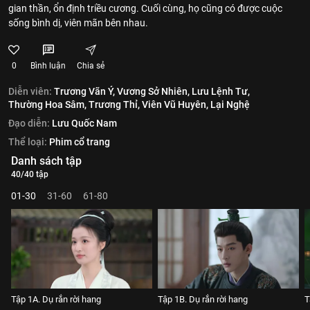
gian thần, ổn định triều cương. Cuối cùng, họ cũng có được cuộc
sống bình dị, viên mãn bên nhau.
0
Bình luận
Chia sẻ
Diễn viên:
Trương Vãn Ý,
Vương Sở Nhiên,
Lưu Lệnh Tư,
Thường Hoa Sâm,
Trương Thỉ,
Viên Vũ Huyên,
Lại Nghệ
Đạo diễn:
Lưu Quốc Nam
Thể loại:
Phim cổ trang
Danh sách tập
40/40 tập
01-30
31-60
61-80
Tập 1A. Dụ rắn rời hang
Tập 1B. Dụ rắn rời hang
T