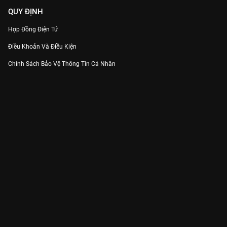
QUY ĐỊNH
Hợp Đồng Điện Tử
Điều Khoản Và Điều Kiện
Chính Sách Bảo Vệ Thông Tin Cá Nhân
Chính Sách Bảo Vệ Người Tiêu Dùng Dễ Bị Tổn Thương
Thỏa Thuận Sử Dụng Dịch Vụ Mạng Xã Hội
THÔNG TIN
Thông Báo
Trung Tâm Hỗ Trợ
Liên Hệ
Góp Ý
Công ty Cổ phần VieON - Địa chỉ: Tầng 5, 222 Pasteur, Phường Xuân Hòa,