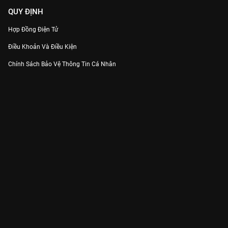
QUY ĐỊNH
Hợp Đồng Điện Tử
Điều Khoản Và Điều Kiện
Chính Sách Bảo Vệ Thông Tin Cá Nhân
Chính Sách Bảo Vệ Người Tiêu Dùng Dễ Bị Tổn Thương
Thỏa Thuận Sử Dụng Dịch Vụ Mạng Xã Hội
THÔNG TIN
Thông Báo
Trung Tâm Hỗ Trợ
Liên Hệ
Góp Ý
Công ty Cổ phần VieON - Địa chỉ: Tầng 5, 222 Pasteur, Phường Xuân Hòa,