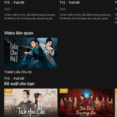
T13
Full HD
T13
Full HD
T
24ph
22ph
1
Từ khi mất trí nhớ, Liễu Miên Đường (Vương
Từ khi mất trí nhớ, Liễu Miên Đường (Vương
T
Sở Nhiên) chỉ nhớ được tên của phu quân.
Sở Nhiên) chỉ nhớ được tên của phu quân.
c
p
Video liên quan
Trailer Liễu Chu Ký
T13
Full HD
Đề xuất cho bạn
VIP
VIP