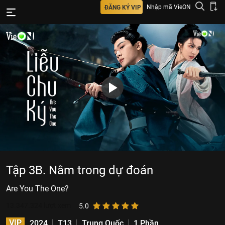
Nhập mã VieON
ĐĂNG KÝ VIP
Tập 3B. Nằm trong dự đoán
Are You The One?
13.347.324
lượt xem
5.0
VIP
2024
T13
Trung Quốc
1 Phần