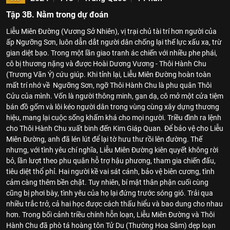
Tập 3B. Nằm trong dự đoán
Liễu Miên Đường (Vương Sở Nhiên), vị trại chủ tài trí hơn người của
ấp Ngưỡng Sơn, luôn dẫn dắt người dân chống lại thế lực xấu xa, trừ
gian diệt bạo. Trong một lần giao tranh ác chiến với nhiều phe phái,
cô bị thương nặng và được Hoài Dương Vương - Thôi Hành Chu
(Trương Vãn Ý) cứu giúp. Khi tỉnh lại, Liễu Miên Đường hoàn toàn
mất trí nhớ về Ngưỡng Sơn, ngỡ Thôi Hành Chu là phu quân Thôi
Cửu của mình. Vốn là người thông minh, gan dạ, cô mở một cửa tiệm
bán đồ gốm và lôi kéo người dân trong vùng cùng xây dựng thương
hiệu, mang lại cuộc sống khấm khá cho mọi người. Triều đình ra lệnh
cho Thôi Hành Chu xuất binh đến Kim Giáp Quan. Để bảo vệ cho Liễu
Miên Đường, anh đã lén lút để lại tờ hưu thư rồi lên đường. Thế
nhưng, với tình yêu chí nghĩa, Liễu Miên Đường kiên quyết không rời
bỏ, lần lượt theo phu quân hỗ trợ hậu phương, tham gia chiến đấu,
tiêu diệt thổ phỉ. Hai người kề vai sát cánh, bảo vệ biên cương, tình
cảm càng thêm bền chặt. Tuy nhiên, bí mật thân phận cuối cùng
cũng bị phơi bày, tình yêu của họ lại đứng trước sóng gió. Trải qua
nhiều trắc trở, cả hai học được cách thấu hiểu và bao dung cho nhau
hơn. Trong bối cảnh triều chính hỗn loạn, Liễu Miên Đường và Thôi
Hành Chu đã phò tá hoàng tôn Tử Du (Thường Hoa Sâm) dẹp loạn