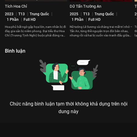
Tích Hoa Chỉ
Dữ Tấn Trường An
T
2023
T13
Trung Quốc
2025
T13
Trung Quốc
2
1 Phần
Full HD
1 Phần
Full HD
Hoa phủ bất ngờ gặp họa lớn, nam nhân bị đi
Nữ tướng Lê Sương và chàng trai mất trí nhớ –
T
đày, gia sản bị niêm phong. Đại tiểu thư Hoa
Tấn An, từng thề nguyện trọn đời bên nhau,
t
Chỉ (Trương Tịnh Nghi) buộc phải đứng ra
nhưng rồi cả hai bị cuốn vào tranh đấu giữa
l
gánh vác cả gia tộc.
các quốc gia.
c
Bình luận
Chức năng bình luận tạm thời không khả dụng trên nội
dung này
Xem Tập 3B. Nằm trong dự đoán Liễu Chu Ký - 40 Tập của
Trung Quốc có sự tham gia của . Thuộc thể loại: Phim bộ