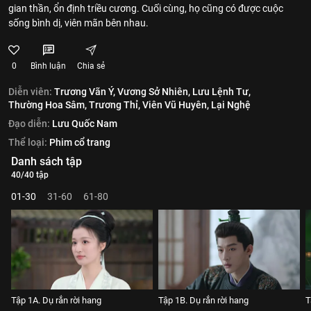
gian thần, ổn định triều cương. Cuối cùng, họ cũng có được cuộc
sống bình dị, viên mãn bên nhau.
0
Bình luận
Chia sẻ
Diễn viên:
Trương Vãn Ý,
Vương Sở Nhiên,
Lưu Lệnh Tư,
Thường Hoa Sâm,
Trương Thỉ,
Viên Vũ Huyên,
Lại Nghệ
Đạo diễn:
Lưu Quốc Nam
Thể loại:
Phim cổ trang
Danh sách tập
40/40 tập
01-30
31-60
61-80
Tập 1A. Dụ rắn rời hang
Tập 1B. Dụ rắn rời hang
T