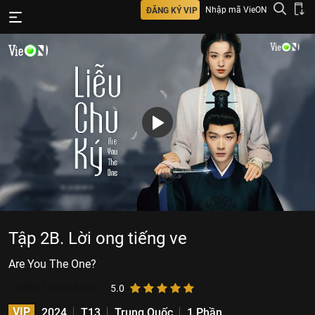
Nhập mã VieON
ĐĂNG KÝ VIP
Tập 2B. Lời ong tiếng ve
Are You The One?
13.352.150
lượt xem
5.0
VIP
2024
T13
Trung Quốc
1 Phần