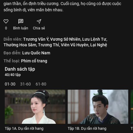
gian thần, ổn định triều cương. Cuối cùng, họ cũng có được cuộc
sống bình dị, viên mãn bên nhau.
0
Bình luận
Chia sẻ
Diễn viên:
Trương Vãn Ý,
Vương Sở Nhiên,
Lưu Lệnh Tư,
Thường Hoa Sâm,
Trương Thỉ,
Viên Vũ Huyên,
Lại Nghệ
Đạo diễn:
Lưu Quốc Nam
Thể loại:
Phim cổ trang
Danh sách tập
40/40 tập
01-30
31-60
61-80
Tập 1A. Dụ rắn rời hang
Tập 1B. Dụ rắn rời hang
T