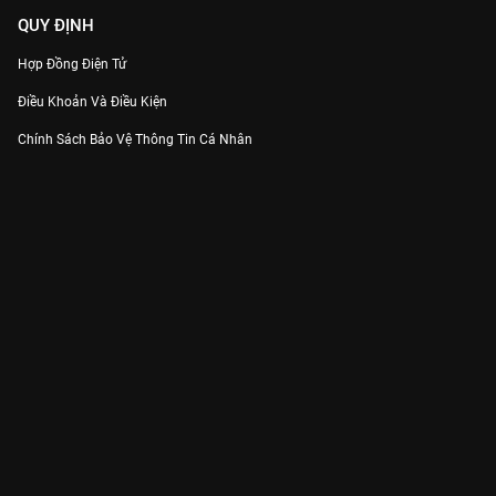
QUY ĐỊNH
Hợp Đồng Điện Tử
Điều Khoản Và Điều Kiện
Chính Sách Bảo Vệ Thông Tin Cá Nhân
Chính Sách Bảo Vệ Người Tiêu Dùng Dễ Bị Tổn Thương
Thỏa Thuận Sử Dụng Dịch Vụ Mạng Xã Hội
THÔNG TIN
Thông Báo
Trung Tâm Hỗ Trợ
Liên Hệ
Góp Ý
Công ty Cổ phần VieON - Địa chỉ: Tầng 5, 222 Pasteur, Phường Xuân Hòa,