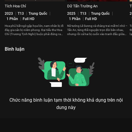
Tích Hoa Chỉ
Dữ Tấn Trường An
T
2023
T13
Trung Quốc
2025
T13
Trung Quốc
2
1 Phần
Full HD
1 Phần
Full HD
Hoa phủ bất ngờ gặp họa lớn, nam nhân bị đi
Nữ tướng Lê Sương và chàng trai mất trí nhớ –
T
đày, gia sản bị niêm phong. Đại tiểu thư Hoa
Tấn An, từng thề nguyện trọn đời bên nhau,
t
Chỉ (Trương Tịnh Nghi) buộc phải đứng ra
nhưng rồi cả hai bị cuốn vào tranh đấu giữa
l
gánh vác cả gia tộc.
các quốc gia.
c
Bình luận
Chức năng bình luận tạm thời không khả dụng trên nội
dung này
Xem Tập 2B. Lời ong tiếng ve Liễu Chu Ký - 40 Tập của Trung
Quốc có sự tham gia của . Thuộc thể loại: Phim bộ