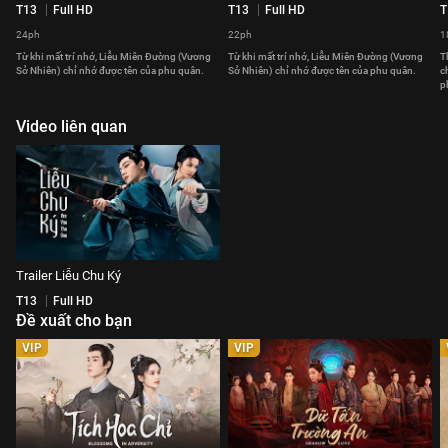
T13
Full HD
T13
Full HD
T
24ph
22ph
1
Từ khi mất trí nhớ, Liễu Miên Đường (Vương
Từ khi mất trí nhớ, Liễu Miên Đường (Vương
T
Sở Nhiên) chỉ nhớ được tên của phu quân.
Sở Nhiên) chỉ nhớ được tên của phu quân.
c
p
Video liên quan
Trailer Liễu Chu Ký
T13
Full HD
Đề xuất cho bạn
VIP
VIP