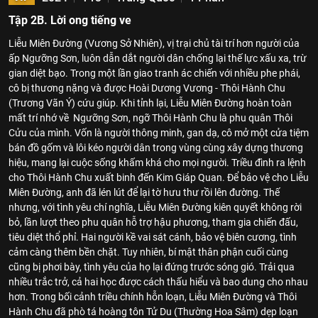
Tập 2B. Lời ong tiếng ve
Liễu Miên Đường (Vương Sở Nhiên), vị trại chủ tài trí hơn người của
ấp Ngưỡng Sơn, luôn dẫn dắt người dân chống lại thế lực xấu xa, trừ
gian diệt bạo. Trong một lần giao tranh ác chiến với nhiều phe phái,
cô bị thương nặng và được Hoài Dương Vương - Thôi Hành Chu
(Trương Vãn Ý) cứu giúp. Khi tỉnh lại, Liễu Miên Đường hoàn toàn
mất trí nhớ về Ngưỡng Sơn, ngỡ Thôi Hành Chu là phu quân Thôi
Cửu của mình. Vốn là người thông minh, gan dạ, cô mở một cửa tiệm
bán đồ gốm và lôi kéo người dân trong vùng cùng xây dựng thương
hiệu, mang lại cuộc sống khấm khá cho mọi người. Triều đình ra lệnh
cho Thôi Hành Chu xuất binh đến Kim Giáp Quan. Để bảo vệ cho Liễu
Miên Đường, anh đã lén lút để lại tờ hưu thư rồi lên đường. Thế
nhưng, với tình yêu chí nghĩa, Liễu Miên Đường kiên quyết không rời
bỏ, lần lượt theo phu quân hỗ trợ hậu phương, tham gia chiến đấu,
tiêu diệt thổ phỉ. Hai người kề vai sát cánh, bảo vệ biên cương, tình
cảm càng thêm bền chặt. Tuy nhiên, bí mật thân phận cuối cùng
cũng bị phơi bày, tình yêu của họ lại đứng trước sóng gió. Trải qua
nhiều trắc trở, cả hai học được cách thấu hiểu và bao dung cho nhau
hơn. Trong bối cảnh triều chính hỗn loạn, Liễu Miên Đường và Thôi
Hành Chu đã phò tá hoàng tôn Tử Du (Thường Hoa Sâm) dẹp loạn