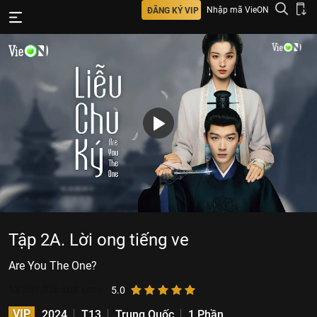
Nhập mã VieON
ĐĂNG KÝ VIP
Tập 2A. Lời ong tiếng ve
Are You The One?
13.351.036
lượt xem
5.0
VIP
2024
T13
Trung Quốc
1 Phần