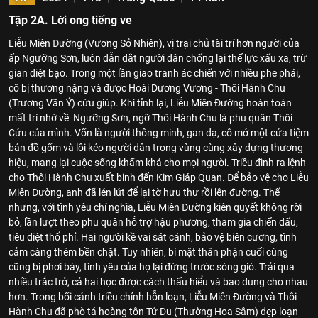
Tập 2A. Lời ong tiếng ve
Liễu Miên Đường (Vương Sở Nhiên), vị trại chủ tài trí hơn người của
ấp Ngưỡng Sơn, luôn dẫn dắt người dân chống lại thế lực xấu xa, trừ
gian diệt bạo. Trong một lần giao tranh ác chiến với nhiều phe phái,
cô bị thương nặng và được Hoài Dương Vương - Thôi Hành Chu
(Trương Vãn Ý) cứu giúp. Khi tỉnh lại, Liễu Miên Đường hoàn toàn
mất trí nhớ về Ngưỡng Sơn, ngỡ Thôi Hành Chu là phu quân Thôi
Cửu của mình. Vốn là người thông minh, gan dạ, cô mở một cửa tiệm
bán đồ gốm và lôi kéo người dân trong vùng cùng xây dựng thương
hiệu, mang lại cuộc sống khấm khá cho mọi người. Triều đình ra lệnh
cho Thôi Hành Chu xuất binh đến Kim Giáp Quan. Để bảo vệ cho Liễu
Miên Đường, anh đã lén lút để lại tờ hưu thư rồi lên đường. Thế
nhưng, với tình yêu chí nghĩa, Liễu Miên Đường kiên quyết không rời
bỏ, lần lượt theo phu quân hỗ trợ hậu phương, tham gia chiến đấu,
tiêu diệt thổ phỉ. Hai người kề vai sát cánh, bảo vệ biên cương, tình
cảm càng thêm bền chặt. Tuy nhiên, bí mật thân phận cuối cùng
cũng bị phơi bày, tình yêu của họ lại đứng trước sóng gió. Trải qua
nhiều trắc trở, cả hai học được cách thấu hiểu và bao dung cho nhau
hơn. Trong bối cảnh triều chính hỗn loạn, Liễu Miên Đường và Thôi
Hành Chu đã phò tá hoàng tôn Tử Du (Thường Hoa Sâm) dẹp loạn