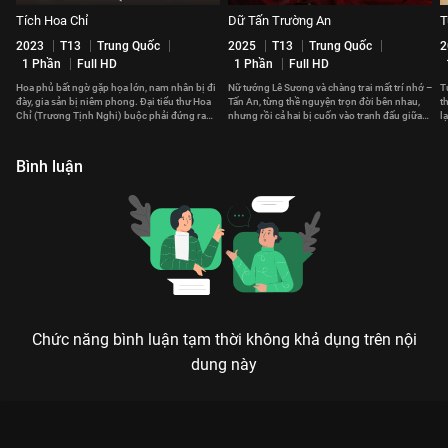
Tích Hoa Chỉ
Dữ Tấn Trường An
T
2023
T13
Trung Quốc
2025
T13
Trung Quốc
2
1 Phần
Full HD
1 Phần
Full HD
Hoa phủ bất ngờ gặp họa lớn, nam nhân bị đi
Nữ tướng Lê Sương và chàng trai mất trí nhớ –
T
đày, gia sản bị niêm phong. Đại tiểu thư Hoa
Tấn An, từng thề nguyện trọn đời bên nhau,
t
Chỉ (Trương Tịnh Nghi) buộc phải đứng ra
nhưng rồi cả hai bị cuốn vào tranh đấu giữa
l
gánh vác cả gia tộc.
các quốc gia.
c
Bình luận
Chức năng bình luận tạm thời không khả dụng trên nội
dung này
Xem Tập 2A. Lời ong tiếng ve Liễu Chu Ký - 40 Tập của Trung
Quốc có sự tham gia của . Thuộc thể loại: Phim bộ