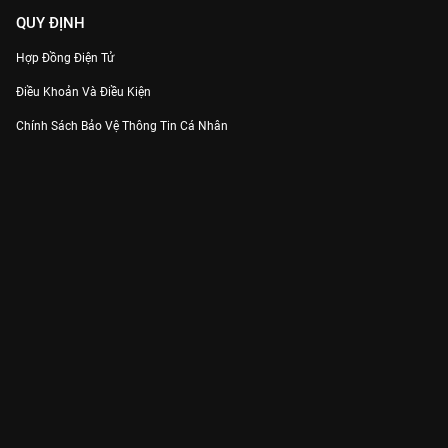
QUY ĐỊNH
Hợp Đồng Điện Tử
Điều Khoản Và Điều Kiện
Chính Sách Bảo Vệ Thông Tin Cá Nhân
Chính Sách Bảo Vệ Người Tiêu Dùng Dễ Bị Tổn Thương
Thỏa Thuận Sử Dụng Dịch Vụ Mạng Xã Hội
THÔNG TIN
Thông Báo
Trung Tâm Hỗ Trợ
Liên Hệ
Góp Ý
Công ty Cổ phần VieON - Địa chỉ: Tầng 5, 222 Pasteur, Phường Xuân Hòa,