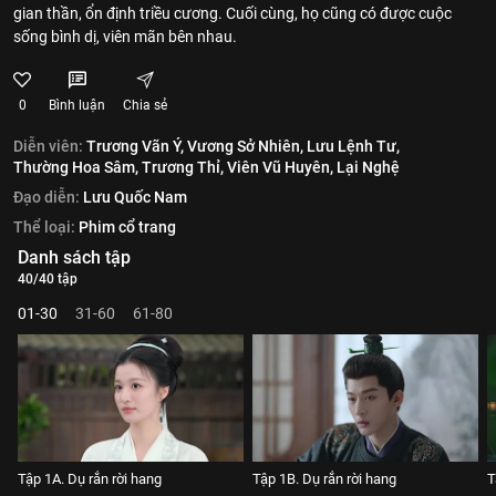
gian thần, ổn định triều cương. Cuối cùng, họ cũng có được cuộc
sống bình dị, viên mãn bên nhau.
0
Bình luận
Chia sẻ
Diễn viên:
Trương Vãn Ý,
Vương Sở Nhiên,
Lưu Lệnh Tư,
Thường Hoa Sâm,
Trương Thỉ,
Viên Vũ Huyên,
Lại Nghệ
Đạo diễn:
Lưu Quốc Nam
Thể loại:
Phim cổ trang
Danh sách tập
40/40 tập
01-30
31-60
61-80
Tập 1A. Dụ rắn rời hang
Tập 1B. Dụ rắn rời hang
T