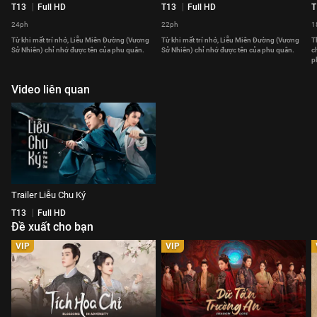
T13
Full HD
T13
Full HD
T
24ph
22ph
1
Từ khi mất trí nhớ, Liễu Miên Đường (Vương
Từ khi mất trí nhớ, Liễu Miên Đường (Vương
T
Sở Nhiên) chỉ nhớ được tên của phu quân.
Sở Nhiên) chỉ nhớ được tên của phu quân.
c
p
Video liên quan
Trailer Liễu Chu Ký
T13
Full HD
Đề xuất cho bạn
VIP
VIP