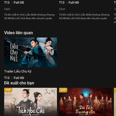
T13
Full HD
T13
Full HD
T
24ph
22ph
1
Từ khi mất trí nhớ, Liễu Miên Đường (Vương
Từ khi mất trí nhớ, Liễu Miên Đường (Vương
T
Sở Nhiên) chỉ nhớ được tên của phu quân.
Sở Nhiên) chỉ nhớ được tên của phu quân.
c
p
Video liên quan
Trailer Liễu Chu Ký
T13
Full HD
Đề xuất cho bạn
VIP
VIP