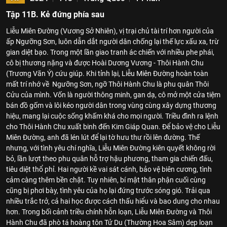
Tập 11B. Kẻ đứng phía sau
Liễu Miên Đường (Vương Sở Nhiên), vị trại chủ tài trí hơn người của
ấp Ngưỡng Sơn, luôn dẫn dắt người dân chống lại thế lực xấu xa, trừ
gian diệt bạo. Trong một lần giao tranh ác chiến với nhiều phe phái,
cô bị thương nặng và được Hoài Dương Vương - Thôi Hành Chu
(Trương Vãn Ý) cứu giúp. Khi tỉnh lại, Liễu Miên Đường hoàn toàn
mất trí nhớ về Ngưỡng Sơn, ngỡ Thôi Hành Chu là phu quân Thôi
Cửu của mình. Vốn là người thông minh, gan dạ, cô mở một cửa tiệm
bán đồ gốm và lôi kéo người dân trong vùng cùng xây dựng thương
hiệu, mang lại cuộc sống khấm khá cho mọi người. Triều đình ra lệnh
cho Thôi Hành Chu xuất binh đến Kim Giáp Quan. Để bảo vệ cho Liễu
Miên Đường, anh đã lén lút để lại tờ hưu thư rồi lên đường. Thế
nhưng, với tình yêu chí nghĩa, Liễu Miên Đường kiên quyết không rời
bỏ, lần lượt theo phu quân hỗ trợ hậu phương, tham gia chiến đấu,
tiêu diệt thổ phỉ. Hai người kề vai sát cánh, bảo vệ biên cương, tình
cảm càng thêm bền chặt. Tuy nhiên, bí mật thân phận cuối cùng
cũng bị phơi bày, tình yêu của họ lại đứng trước sóng gió. Trải qua
nhiều trắc trở, cả hai học được cách thấu hiểu và bao dung cho nhau
hơn. Trong bối cảnh triều chính hỗn loạn, Liễu Miên Đường và Thôi
Hành Chu đã phò tá hoàng tôn Tử Du (Thường Hoa Sâm) dẹp loạn