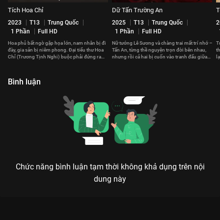
Tích Hoa Chỉ
Dữ Tấn Trường An
T
2023
T13
Trung Quốc
2025
T13
Trung Quốc
2
1 Phần
Full HD
1 Phần
Full HD
Hoa phủ bất ngờ gặp họa lớn, nam nhân bị đi
Nữ tướng Lê Sương và chàng trai mất trí nhớ –
T
đày, gia sản bị niêm phong. Đại tiểu thư Hoa
Tấn An, từng thề nguyện trọn đời bên nhau,
t
Chỉ (Trương Tịnh Nghi) buộc phải đứng ra
nhưng rồi cả hai bị cuốn vào tranh đấu giữa
l
gánh vác cả gia tộc.
các quốc gia.
c
Bình luận
Chức năng bình luận tạm thời không khả dụng trên nội
dung này
Xem Tập 11B. Kẻ đứng phía sau Liễu Chu Ký - 40 Tập của
Trung Quốc có sự tham gia của . Thuộc thể loại: Phim bộ