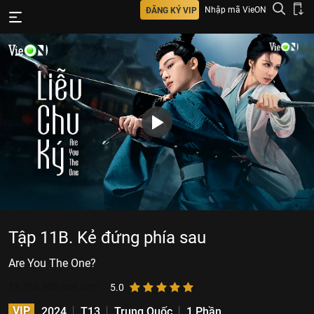
Nhập mã VieON
ĐĂNG KÝ VIP
Tập 11B. Kẻ đứng phía sau
Are You The One?
13.356.550
lượt xem
5.0
VIP
2024
T13
Trung Quốc
1 Phần