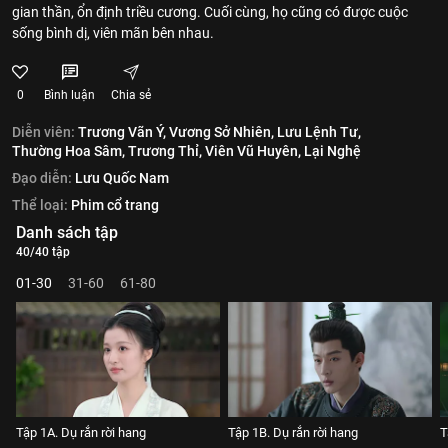
gian thần, ổn định triều cương. Cuối cùng, họ cũng có được cuộc
sống bình dị, viên mãn bên nhau.
0
Bình luận
Chia sẻ
Diễn viên:
Trương Vãn Ý,
Vương Sở Nhiên,
Lưu Lệnh Tư,
Thường Hoa Sâm,
Trương Thỉ,
Viên Vũ Huyên,
Lại Nghệ
Đạo diễn:
Lưu Quốc Nam
Thể loại:
Phim cổ trang
Danh sách tập
40/40 tập
01-30
31-60
61-80
Tập 1A. Dụ rắn rời hang
Tập 1B. Dụ rắn rời hang
T