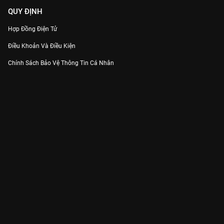
QUY ĐỊNH
Hợp Đồng Điện Tử
Điều Khoản Và Điều Kiện
Chính Sách Bảo Vệ Thông Tin Cá Nhân
Chính Sách Bảo Vệ Người Tiêu Dùng Dễ Bị Tổn Thương
Thỏa Thuận Sử Dụng Dịch Vụ Mạng Xã Hội
THÔNG TIN
Thông Báo
Trung Tâm Hỗ Trợ
Liên Hệ
Góp Ý
Công ty Cổ phần VieON - Địa chỉ: Tầng 5, 222 Pasteur, Phường Xuân Hòa,